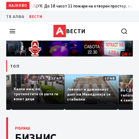
17:42
НАЈНОВО
ЦУК: До 18 часот 11 пожари на отворен простор, од кои три се
|
ТВ АЛФА
ВЕСТИ
ВЕСТИ
ТОП
12:50
12:47
12:46
а
Казни има, но
Јавниот и државниот
Во 
 судии и
тротинетите се уште ги
долг на Македонија се
тало
ели
возат деца
стабилни
е са
ранието
копи
Зае
РУБРИКА
БИЗНИС