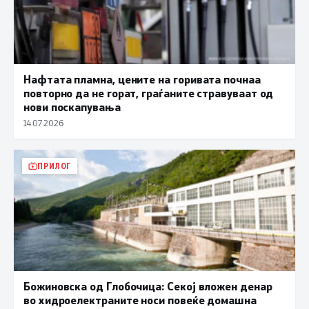
Нафтата пламна, цените на горивата почнаа
повторно да не горат, граѓаните стравуваат од
нови поскапувања
14.07.2026
ПРИЛОГ
Божиновска од Глобочица: Секој вложен денар
во хидроелектраните носи повеќе домашна