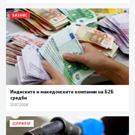
БИЗНИС
Индиските и македонските компании на Б2Б
средби
21.07.2026
ПРИЛОГ