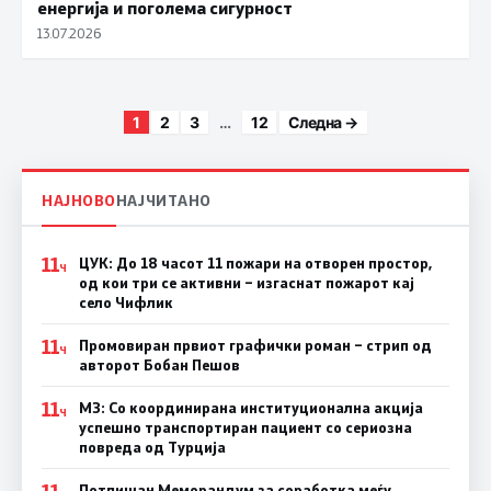
енергија и поголема сигурност
13.07.2026
Posts paginatio
1
2
3
…
12
Следна →
НАЈНОВО
НАЈЧИТАНО
11
ЦУК: До 18 часот 11 пожари на отворен простор,
Ч
од кои три се активни – изгаснат пожарот кај
село Чифлик
11
Промовиран првиот графички роман – стрип од
Ч
авторот Бобан Пешов
11
МЗ: Со координирана институционална акција
Ч
успешно транспортиран пациент со сериозна
повреда од Турција
Потпишан Меморандум за соработка меѓу