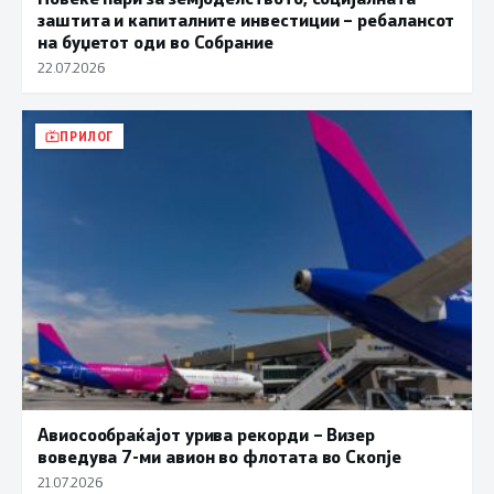
заштита и капиталните инвестиции – ребалансот
на буџетот оди во Собрание
22.07.2026
ПРИЛОГ
Авиосообраќајот урива рекорди – Визер
воведува 7-ми авион во флотата во Скопје
21.07.2026