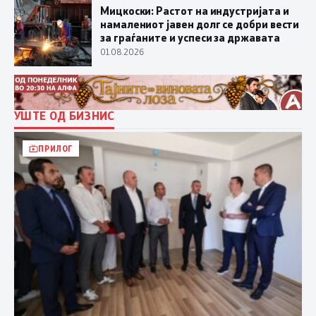
Мицкоски: Растот на индустријата и
намалениот јавен долг се добри вести
за граѓаните и успеси за државата
01.08.2026
УШТЕ ОД БИЗНИС
ПРИЛОГ