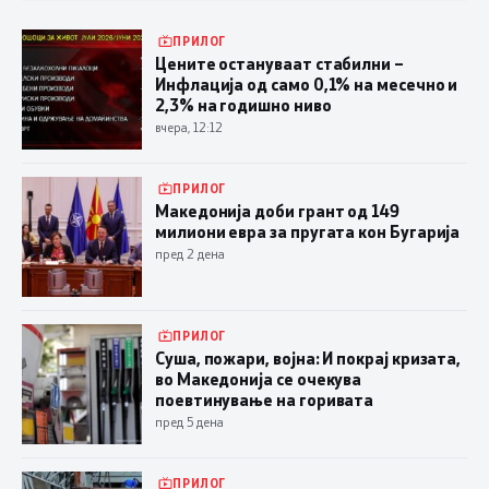
ПРИЛОГ
Цените остануваат стабилни –
Инфлација од само 0,1% на месечно и
2,3% на годишно ниво
вчера, 12:12
ПРИЛОГ
Македонија доби грант од 149
милиони евра за пругата кон Бугарија
пред 2 дена
ПРИЛОГ
Суша, пожари, војна: И покрај кризата,
во Македонија се очекува
поевтинување на горивата
пред 5 дена
ПРИЛОГ