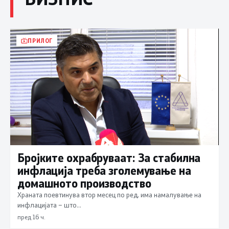
ПРИЛОГ
Бројките охрабруваат: За стабилна
инфлација треба зголемување на
домашното производство
Храната поевтинува втор месец по ред, има намалување на
инфлацијата – што…
пред 16 ч.