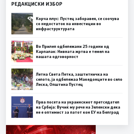
РЕДАКЦИСКИ ИЗБОР
Корча плус: Пустец заборавен, се соочува
со недостаток на инвестиции во
инфраструктурата
Во Прилеп одбележани 25 години од
Карпалак: Нивната жртва е темел на
нашата одговорност
Летна Света Петка, заштитничка на
селото, ја одбележаа Македонците во село
Леска, Општина Пустец
Прва посета на украинскиот претседател
на Србија: Вучиќ му рече на Зеленски дека
не е оптимист за патот кон ЕУ на Белград