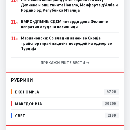
11
Ч
Делчево и општините Новело, Монфорте д’Алба и
Родино од Република Италија
11
ВМРО-ДПМНЕ: СДСM потврди дека Филипче
Ч
испратил осудени насилници
11
Мерџановски: Со владин авион во Скопје
Ч
транспортиран пациент повреден на одмор во
Турција
ПРИКАЖИ УШТЕ ВЕСТИ →
РУБРИКИ
ЕКОНОМИЈА
4796
МАКЕДОНИЈА
39206
СВЕТ
2199