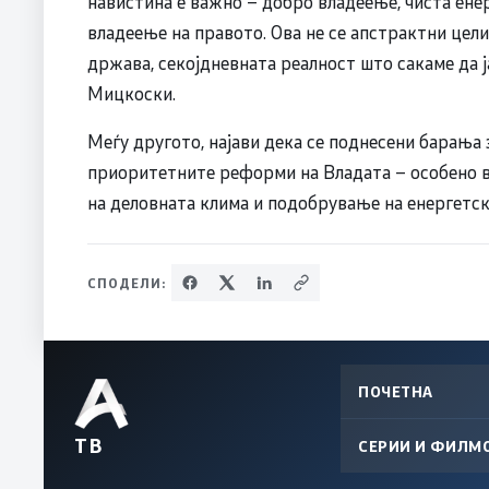
навистина е важно – добро владеење, чиста енерг
владеење на правото. Ова не се апстрактни цели
држава, секојдневната реалност што сакаме да ј
Мицкоски.
Меѓу другото, најави дека се поднесени барања 
приоритетните реформи на Владата – особено во
на деловната клима и подобрување на енергетс
СПОДЕЛИ:
ПОЧЕТНА
ТВ
СЕРИИ И ФИЛМ