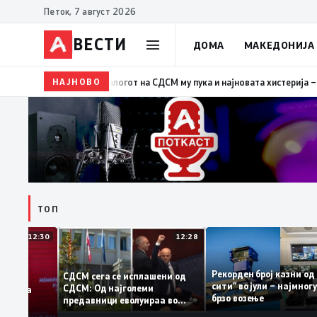
Петок, 7 август 2026
ВЕСТИ
ДОМА
МАКЕДОНИЈА
НАЈНОВО
19:39
ВМРО-ДПМНЕ: Како што му пукна меурот од сапу
ТОП
12:30
12:28
Рекорден број казн
СДСМ сега се исплашени од
сити“ во јули – нај
СДСМ: Од најголеми
датоците на
брзо возење
предавници еволуираа во
емантираат
најголеми патриоти