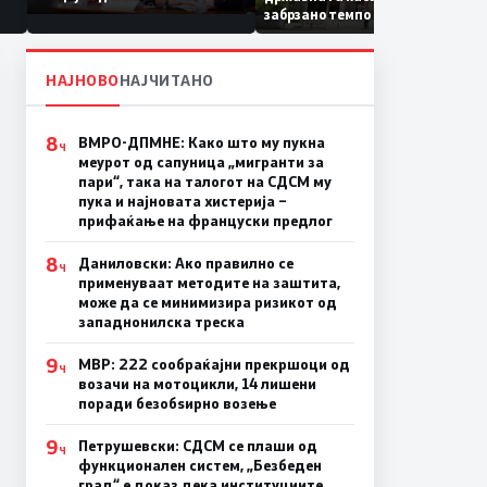
Коридор 8, Македонија
забрзано темпо
станува раскрсница на
Балканот
НАЈНОВО
НАЈЧИТАНО
8
ВМРО-ДПМНЕ: Како што му пукна
Ч
меурот од сапуница „мигранти за
пари“, така на талогот на СДСМ му
пука и најновата хистерија –
прифаќање на француски предлог
8
Даниловски: Ако правилно се
Ч
применуваат методите на заштита,
може да се минимизира ризикот од
западнонилска треска
9
МВР: 222 сообраќајни прекршоци од
Ч
возачи на мотоцикли, 14 лишени
поради безобѕирно возење
9
Петрушевски: СДСМ се плаши од
Ч
функционален систем, „Безбеден
град“ е доказ дека институциите