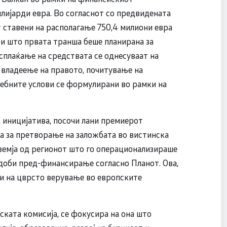
лијарди евра. Во согласнот со предвидената
т ставени на располагање 750,4 милиони евра
ри што првата транша беше планирана за
исплаќање на средствата се однесуваат на
владеење на правото, почитување на
себните услови се формулирани во рамки на
д иницијатива, посочи лани премиерот
на за претворање на заложбата во вистинска
земја од регионот што го операционализираше
доби пред-финансирање согласно Планот. Ова,
 и на цврсто верување во европските
ката комисија, се фокусира на она што