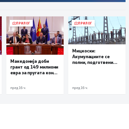
ПРИЛОГ
ПРИЛОГ
Мицкоски:
Акумулациите се
Македонија доби
полни, подготвени
грант од 149 милиони
сме за сите ризици, не
евра за пругата кон
размислување за
Бугарија
поскапување на
струјата
пред 16 ч.
пред 16 ч.