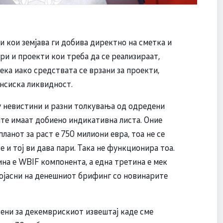
и кои земјава ги добива директно на сметка и
ри и проекти кои треба да се реализираат,
ка иако средствата се врзани за проекти,
ансиска ликвидност.
гу невистини и разни толкувања од одредени
ите имаат добиено индикативна листа. Оние
планот за раст е 750 милиони евра, тоа не се
е и тој ви дава пари. Така не функционира тоа.
на е WBIF компонента, а една третина е мек
 појасни на денешниот брифинг со новинарите
ени за декемврискиот извештај каде сме