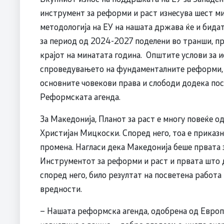
инструмент за реформи и раст изнесува шест ми
методологија на ЕУ на нашата држава ќе и бида
за период од 2024-2027 поделени во транши, п
крајот на минатата година. Општите услови за 
спроведувањето на фундаменталните реформи, 
основните човекови права и слободи додека по
Реформската агенда.
За Македонија, Планот за раст е многу повеќе о
Христијан Мицкоски. Според него, тоа е приказ
промена. Нагласи дека Македонија беше првата 
Инструментот за реформи и раст и првата што 
според него, било резултат на посветена работа
вредности.
– Нашата реформска агенда, одобрена од Европс