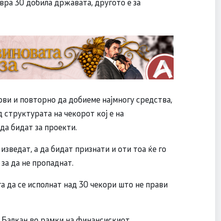
вра 30 добила државата, другото е за
рви и повторно да добиеме најмногу средства,
д структурата на чекорот кој е на
да бидат за проекти.
изведат, а да бидат признати и оти тоа ќе го
 за да не пропаднат.
га да се исполнат над 30 чекори што не прави
н Балкан во рамки на финансискиот