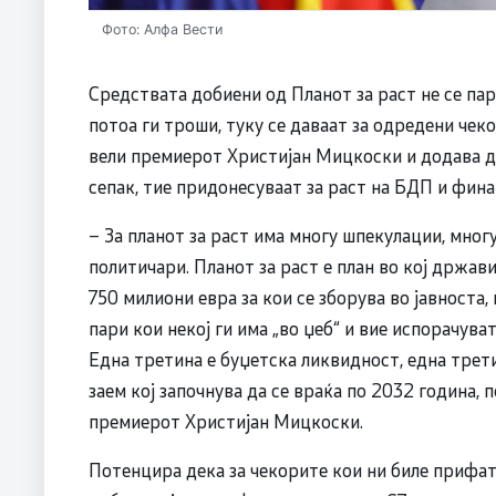
Фото: Алфа Вести
Средствата добиени од Планот за раст не се пар
потоа ги троши, туку се даваат за одредени чеко
вели премиерот Христијан Мицкоски и додава де
сепак, тие придонесуваат за раст на БДП и фин
– За планот за раст има многу шпекулации, мно
политичари. Планот за раст е план во кој држав
750 милиони евра за кои се зборува во јавноста, 
пари кои некој ги има „во џеб“ и вие испорачуват
Една третина е буџетска ликвидност, една трети
заем кој започнува да се враќа по 2032 година,
премиерот Христијан Мицкоски.
Потенцира дека за чекорите кои ни биле прифат