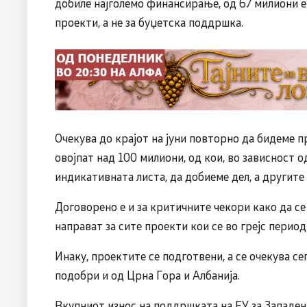
добиле најголемо финансирање, од 67 милиони е
проекти, а не за буџетска поддршка.
Очекува до крајот на јуни повторно да бидеме п
овојпат над 100 милиони, од кои, во зависност о
индикативната листа, да добиеме дел, а другите 
Договорено е и за критичните чекори како да се 
направат за сите проекти кои се во грејс период
Инаку, проектите се подготвени, а се очекува се
подобри и од Црна Гора и Албанија.
Вкупниот износ на поддршката на ЕУ за Западе