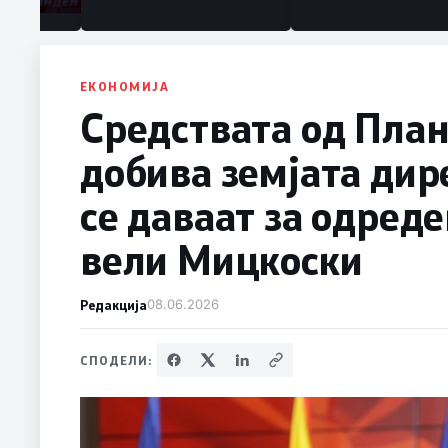
ЕКОНОМИЈА
Средствата од Плано
добива земјата дир
се даваат за одреде
вели Мицкоски
Редакција
08.06.2026
СПОДЕЛИ: