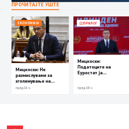
ПРОЧИТАЈТЕ УШТЕ
ЕКОНОМИЈА
ПРИЛОГ
Мицкоски:
Податоците на
Мицкоски: Не
Еуростат ја
размислуваме за
демантираат
зголемување на
опозицијата
цената на
пред 14 ч.
пред 16 ч.
електричната
енергија