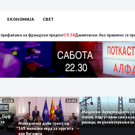
ЕКОНОМИЈА
СВЕТ
ница „мигранти за пари“, така на талогот на СДСМ му пука и најновата 
12:18
12:03
Мицкоски: Акумулациит
и од „Сејф
полни, подготвени сме 
многу за
ризици, не размислувањ
Македонија доби грант од
поскапување на струја
149 милиони евра за пругата
кон Бугарија