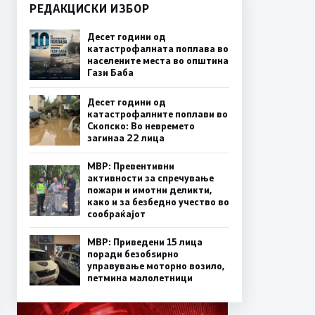
РЕДАКЦИСКИ ИЗБОР
Десет години од
катастрофалната поплава во
населените места во општина
Гази Баба
Десет години од
катастрофалните поплави во
Скопско: Во невремето
загинаа 22 лица
МВР: Превентивни
активности за спречување
пожари и имотни деликти,
како и за безбедно учество во
сообраќајот
МВР: Приведени 15 лица
поради безобѕирно
управување моторно возило,
петмина малолетници