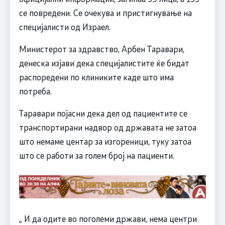
се повредени. Се очекува и пристигнување на
специјалисти од Израел.
Министерот за здравство, Арбен Таравари,
денеска изјави дека специјалистите ќе бидат
распоредени по клиниките каде што има
потреба.
Таравари појасни дека дел од пациентите се
транспортирани надвор од државата не затоа
што немаме центар за изгореници, туку затоа
што се работи за голем број на пациенти.
„ И да одите во поголеми држави, нема центри