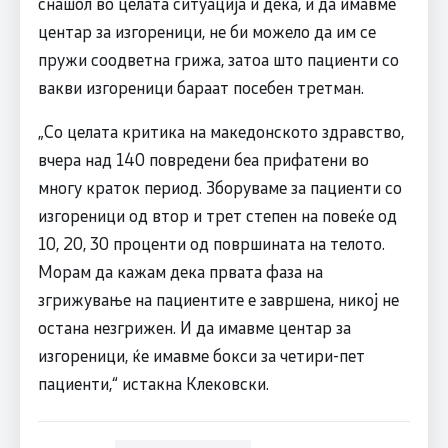
снашол во целата ситуација и дека, и да имавме
центар за изгореници, не би можело да им се
пружи соодветна грижа, затоа што пациенти со
вакви изгореници бараат посебен третман.
„Со целата критика на македонското здравство,
вчера над 140 повредени беа прифатени во
многу краток период. Зборуваме за пациенти со
изгореници од втор и трет степен на повеќе од
10, 20, 30 проценти од површината на телото.
Морам да кажам дека првата фаза на
згрижување на пациентите е завршена, никој не
остана незгрижен. И да имавме центар за
изгореници, ќе имавме бокси за четири-пет
пациенти,“ истакна Клековски.