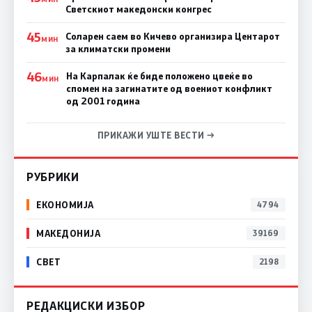
Светскиот македонски конгрес
45
Соларен саем во Кичево организира Центарот
МИН
за климатски промени
46
На Карпалак ќе биде положено цвеќе во
МИН
спомен на загинатите од воениот конфликт
од 2001 година
ПРИКАЖИ УШТЕ ВЕСТИ →
РУБРИКИ
ЕКОНОМИЈА
4794
МАКЕДОНИЈА
39169
СВЕТ
2198
РЕДАКЦИСКИ ИЗБОР