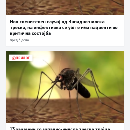
Нов сомнителен случај од Западно-нилска
треска, на инфективна се уште има пациенти во
критична состојба
пред 3 дена
ПРИЛОГ
13 заразени со западно-нилска треска,тројца