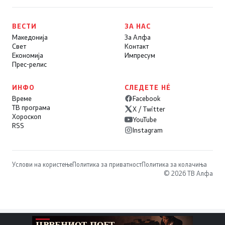
ВЕСТИ
ЗА НАС
Македонија
За Алфа
Свет
Контакт
Економија
Импресум
Прес-релис
ИНФО
СЛЕДЕТЕ НÉ
Време
Facebook
ТВ програма
X / Twitter
Хороскоп
YouTube
RSS
Instagram
Услови на користење
Политика за приватност
Политика за колачиња
© 2026 ТВ Алфа