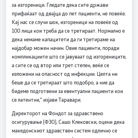
за изгореници. Гледате дека сите држави
прифаќаат од двајца до пет пациенти, не повеќе.
Кај нас се случи шок, изгореници на повеќе од
100 лица кои треба да се третираат. Нормално е
дека немаме капацитети да ги третираме на
најдобар можен начин. Овие пациенти, поради
компликациите што се јавуваат од изгорениците,
а сите се од втор или трет степен, веќе се
изложени на опасност од инфекции. Целта ни
беше да се третираат што подобро, а ние да
бидеме подготвени за евентуални пациенти кои
се латентни,“ изјави Таравари.
Директорот на Фондот за здравствено
осигурување (ФЗО), Сашо Клековски, оцени дека
македонскиот здравствен систем одлично се