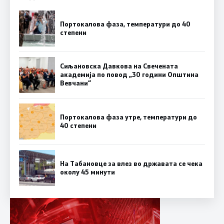
Портокалова фаза, температури до 40
степени
Сиљановска Давкова на Свечената
академија по повод „30 години Општина
Вевчани“
Портокалова фаза утре, температури до
40 степени
На Табановце за влез во државата се чека
околу 45 минути