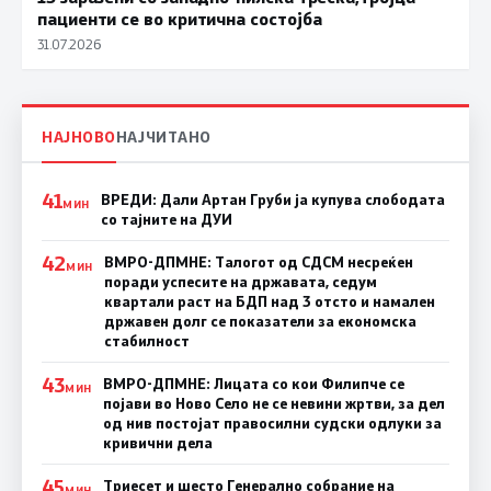
пациенти се во критична состојба
31.07.2026
НАЈНОВО
НАЈЧИТАНО
41
ВРЕДИ: Дали Артан Груби ја купува слободата
МИН
со тајните на ДУИ
42
ВМРО-ДПМНЕ: Талогот од СДСМ несреќен
МИН
поради успесите на државата, седум
квартали раст на БДП над 3 отсто и намален
државен долг се показатели за економска
стабилност
43
ВМРО-ДПМНЕ: Лицата со кои Филипче се
МИН
појави во Ново Село не се невини жртви, за дел
од нив постојат правосилни судски одлуки за
кривични дела
45
Триесет и шесто Генерално собрание на
МИН