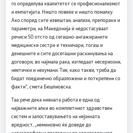
го определува квалитетот се професионализмот
и емпатијата. Ништо повеќе и ништо помалку.
Ако според сите извештаи, анализи, препораки и
параметри, на Македонија ѝ недостасуваат
речиси 50 отсто од сегашно-ангажираните
медицински сестри и техничари, тогаш и
денешните и сите досегашни раскинувања на
договори, во најмала рака, изгледаат несериозни,
неетички и нехумани. Тие, како такви, треба да
бидат поединечно образложени и поткрепени со
факти“, смета Бешлиовска.
Таа рече дека нивната работа е една од
најважните алки во комплетниот здравствен
систем и запоставувањето на нејзината
вредност, „неминовно ќе доведе до
катастрофални последици во здравствениот