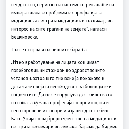
неодложно, сериозно и системско решавање на
императивните проблеми во професијата
медицинска сестра и медицински техничар, во
интерес на сите граѓани на земјата“, нагласи
Бешлиовска.
Таа се осврна и на нивните барања.
„Итно вработување на лицата кои имаат
повеќегодишни стажови во здравствените
установи, затоа што тие веќе ја покажале и
докажале својата неопходност за болниците и
пациентите. Да не се нарушува достоинството
на нашата хумана професија со произволни и
непоткрепени изговори и изјави од кого било.
Како Унија со најбројно членство на медицински
сестри и техничари во земјава, бараме да бидеме