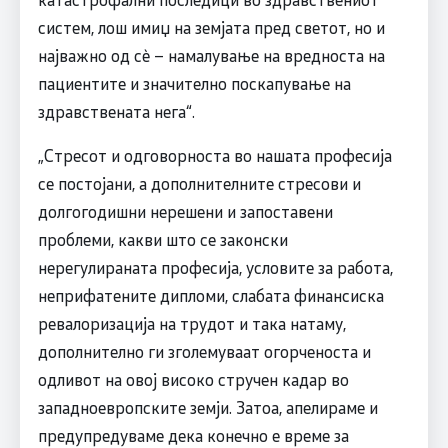
систем, лош имиџ на земјата пред светот, но и
најважно од сѐ – намалување на вредноста на
пациентите и значително поскапување на
здравствената нега“.
„Стресот и одговорноста во нашата професија
се постојани, а дополнителните стресови и
долгогодишни нерешени и запоставени
проблеми, какви што се законски
нерегулираната професија, условите за работа,
неприфатените дипломи, слабата финансиска
ревалоризација на трудот и така натаму,
дополнително ги зголемуваат огорченоста и
одливот на овој високо стручен кадар во
западноевропските земји. Затоа, апелираме и
предупредуваме дека конечно е време за