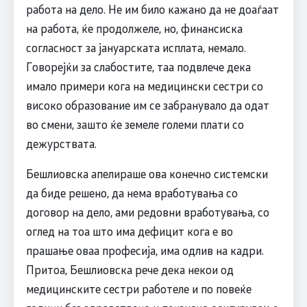
работа на дело. Не им било кажано да не доаѓаат
на работа, ќе продолжеле, но, финансиска
согласност за јануарската исплата, немало.
Говорејќи за слабостите, таа подвлече дека
имало примери кога на медицински сестри со
високо образование им се забранувало да одат
во смени, зашто ќе земеле големи плати со
дежурствата.
Бешлиовска апелираше ова конечно системски
да биде решено, да нема вработувања со
договор на дело, ами редовни вработувања, со
оглед на тоа што има дефицит кога е во
прашање оваа професија, има одлив на кадри.
Притоа, Бешлиовска рече дека некои од
медицинските сестри работеле и по повеќе