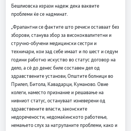
Бешлиовска изрази надеж дека ваквите
проблеми ќе се надминат.
„Фрапантни се фактите што речиси оставаат без
зборови, станува збор за висококвалитетни и
стручно-обучени медицински сестри и
техничари, кои зад себе имаат и по шест и седум
години работно искуство во статус договор на
дело, а сѐ до денес биле составен дел од
здравствените установи, Општите болници во
Прилеп, Битола, Кавадарци, Куманово. Овие
колеги, наместо признание и решавање на
нивниот статус, остануваат изневерени од
здравствените власти, законските
недоречености, недомаќинското работење,
немањето слух за натрупаните проблеми, како и