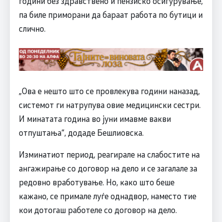
години без здравствено и пензиско осигурување,
па биле приморани да бараат работа по бутици и
слично.
„Ова е нешто што се провлекува години наназад,
системот ги натрупува овие медицински сестри.
И минатата година во јуни имавме вакви
отпуштања“, додаде Бешлиовска.
Изминатиот период, реагирале на слабостите на
ангажирање со договор на дело и се загалале за
редовно вработување. Но, како што беше
кажано, се примале луѓе однадвор, наместо тие
кои дотогаш работеле со договор на дело.