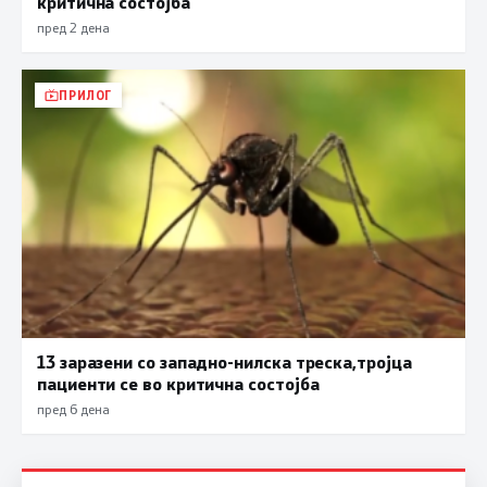
критична состојба
пред 2 дена
ПРИЛОГ
13 заразени со западно-нилска треска,тројца
пациенти се во критична состојба
пред 6 дена