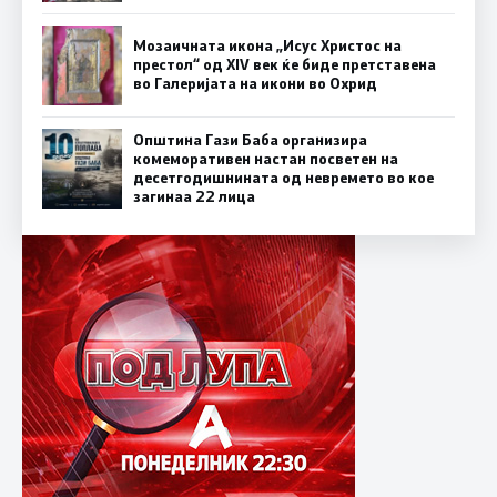
Мозаичната икона „Исус Христос на
престол“ од XIV век ќе биде претставена
во Галеријата на икони во Охрид
Општина Гази Баба организира
комеморативен настан посветен на
десетгодишнината од невремето во кое
загинаа 22 лица