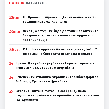
НАЈНОВО
НАЈЧИТАНО
26
Во Прилеп почнуваат одбележувањата на 25-
МИН
годишнината од Карпалак
35
Лекот „Фостер“ ќе биде достапен во аптеките
МИН
без доплата, само со законски утврдената
партиципација
36
ИЈЗ: Нови содржини на апликацијата „Беббо“
МИН
во рамки на Светската недела на доењето
1
Трамп: Две работи ја убиваат Европа – првата е
Ч
имиграцијата, втората е енергијата
1
Зеленски ги отповика украинските амбасадори во
Ч
Албанија, Хрватска и Црна Гора
2
Зголемен интензитетот на сообраќај, нема
Ч
подолги задржувања на премините за влез и излез
од државата