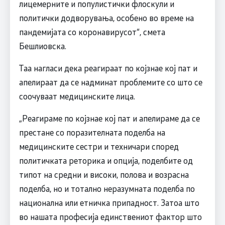
лицемерните и популистички флоскули и
политички додворувања, особено во време на
пандемијата со коронавирусот“, смета
Бешлиовска.
Таа нагласи дека реагираат по којзнае кој пат и
апелираат да се надминат проблемите со што се
соочуваат медицинските лица.
„Реагираме по којзнае кој пат и апелираме да се
престане со поразителната поделба на
медицинските сестри и техничари според
политичката реторика и опција, поделбите од
типот на средни и високи, полова и возрасна
поделба, но и тотално неразумната поделба по
национална или етничка припадност. Затоа што
во нашата професија единствениот фактор што