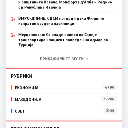
и општините Новело, Монфорте д’Алба и Родино
од Република Италија
1
ВМРО-ДПМНЕ: СДСM потврди дека Филипче
Ч
испратил осудени насилници
1
Мерџановски: Со владин авион во Скопје
Ч
транспортиран пациент повреден на одмор во
Турција
ПРИКАЖИ УШТЕ ВЕСТИ →
РУБРИКИ
ЕКОНОМИЈА
4796
МАКЕДОНИЈА
39206
СВЕТ
2199