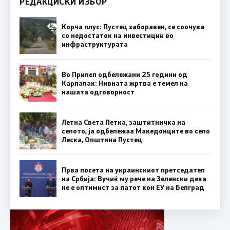
РЕДАКЦИСКИ ИЗБОР
Корча плус: Пустец заборавен, се соочува
со недостаток на инвестиции во
инфраструктурата
Во Прилеп одбележани 25 години од
Карпалак: Нивната жртва е темел на
нашата одговорност
Летна Света Петка, заштитничка на
селото, ја одбележаа Македонците во село
Леска, Општина Пустец
Прва посета на украинскиот претседател
на Србија: Вучиќ му рече на Зеленски дека
не е оптимист за патот кон ЕУ на Белград