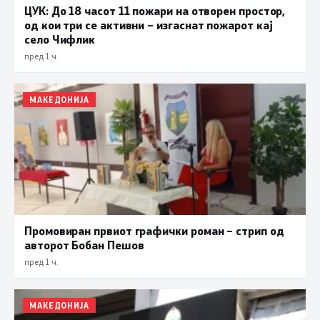
ЦУК: До 18 часот 11 пожари на отворен простор,
од кои три се активни – изгаснат пожарот кај
село Чифлик
пред 1 ч.
МАКЕДОНИЈА
Промовиран првиот графички роман – стрип од
авторот Бобан Пешов
пред 1 ч.
МАКЕДОНИЈА