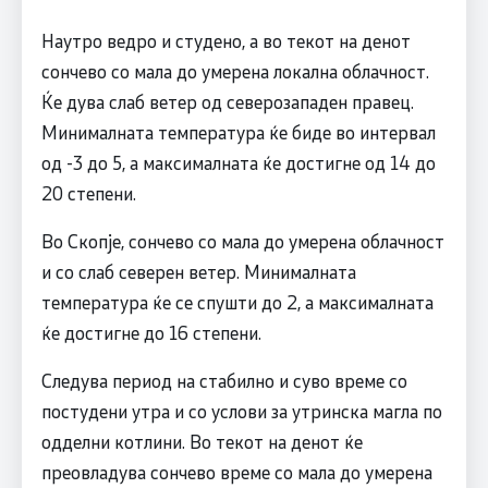
Наутро ведро и студено, а во текот на денот
сончево со мала до умерена локална облачност.
Ќе дува слаб ветер од северозападен правец.
Минималната температура ќе биде во интервал
од -3 до 5, а максималната ќе достигне од 14 до
20 степени.
Во Скопје, сончево со мала до умерена облачност
и со слаб северен ветер. Минималната
температура ќе се спушти до 2, а максималната
ќе достигне до 16 степени.
Следува период на стабилно и суво време со
постудени утра и со услови за утринска магла по
одделни котлини. Во текот на денот ќе
преовладува сончево време со мала до умерена