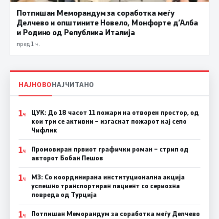
Потпишан Меморандум за соработка меѓу
Делчево и општините Новело, Монфорте д’Алба
и Родино од Република Италија
пред 1 ч.
НАЈНОВО
НАЈЧИТАНО
1
ЦУК: До 18 часот 11 пожари на отворен простор, од
Ч
кои три се активни – изгаснат пожарот кај село
Чифлик
1
Промовиран првиот графички роман – стрип од
Ч
авторот Бобан Пешов
1
МЗ: Со координирана институционална акција
Ч
успешно транспортиран пациент со сериозна
повреда од Турција
1
Потпишан Меморандум за соработка меѓу Делчево
Ч