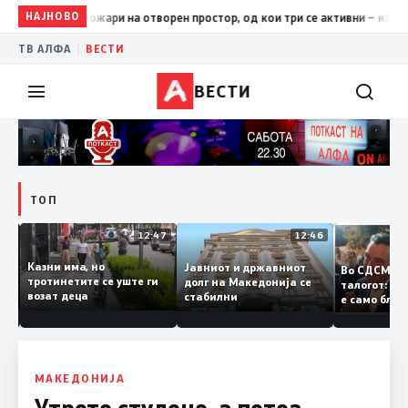
НАЈНОВО
17:42
ЦУК: До 18 часот 11 пожари на отворен простор, од кои
|
ТВ АЛФА
ВЕСТИ
ВЕСТИ
ТОП
12:50
12:47
12:46
Казни има, но
Јавниот и државниот
Во СДСМ 
ии и
тротинетите се уште ги
долг на Македонија се
талогот:
возат деца
стабилни
е само б
ето
копија ду
Заев
МАКЕДОНИЈА
Утрото студено, а потоа