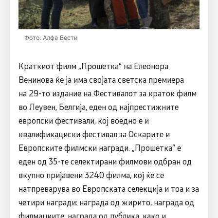
Фото: Алфа Вести
Краткиот филм „Прошетка“ на Елеонора
Венинова ќе ја има својата светска премиера
на 29-то издание на Фестивалот за краток филм
во Леувен, Белгија, еден од најпрестижните
европски фестивали, кој воедно е и
квалификациски фестивал за Оскарите и
Европските филмски награди. „Прошетка“ е
еден од 35-те селектирани филмови одбран од
вкупно пријавени 3240 филма, кој ќе се
натпреварува во Европската селекција и тоа и за
четири награди: награда од жирито, награда од
филмаџиите, награда од публика, како и