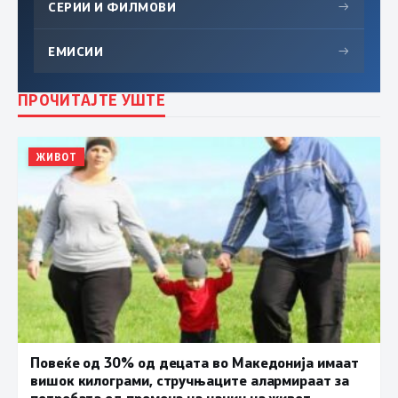
СЕРИИ И ФИЛМОВИ
→
ЕМИСИИ
→
ПРОЧИТАЈТЕ УШТЕ
ЖИВОТ
Повеќе од 30% од децата во Македонија имаат
вишок килограми, стручњаците алармираат за
потребата од промена на начин на живот