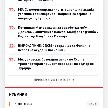
12
МЗ: Со координирана институционална акција
Ч
успешно транспортиран пациент со сериозна
повреда од Турција
12
Потпишан Меморандум за соработка меѓу
Ч
Делчево и општините Новело, Монфорте д’Алба и
Родино од Република Италија
12
ВМРО-ДПМНЕ: СДСM потврди дека Филипче
Ч
испратил осудени насилници
12
Мерџановски: Со владин авион во Скопје
Ч
транспортиран пациент повреден на одмор во
Турција
ПРИКАЖИ УШТЕ ВЕСТИ →
РУБРИКИ
ЕКОНОМИЈА
4796