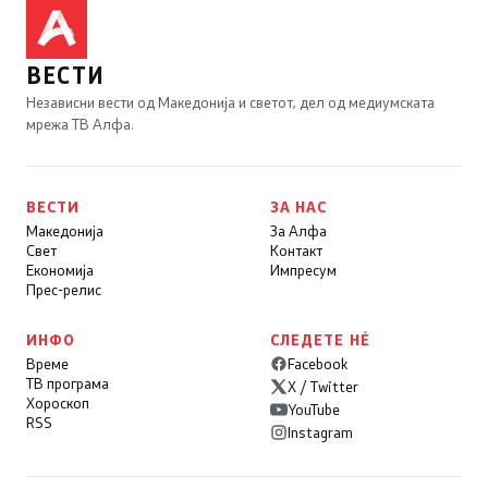
ВЕСТИ
Независни вести од Македонија и светот, дел од медиумската
мрежа ТВ Алфа.
ВЕСТИ
ЗА НАС
Македонија
За Алфа
Свет
Контакт
Економија
Импресум
Прес-релис
ИНФО
СЛЕДЕТЕ НÉ
Време
Facebook
ТВ програма
X / Twitter
Хороскоп
YouTube
RSS
Instagram