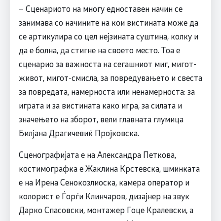
– Сценариото на многу едноставен начин се
занимава со начините на кои вистината може да
се артикулира со цел нејзината суштина, колку и
да е болна, да стигне на своето место. Тоа е
сценарио за важноста на сегашниот миг, мигот-
живот, мигот-смисла, за повредувањето и свеста
за повредата, намерноста или ненамерноста: за
играта и за вистината како игра, за силата и
значењето на зборот, вели главната глумица
Билјана Драгичевиќ Пројковска.
Сценографијата е на Александра Петкова,
костимографка е Жаклина Крстевска, шминката
е на Ирена Сенокозлиоска, камера оператор и
колорист е Ѓорѓи Клинчаров, дизајнер на звук
Дарко Спасовски, монтажер Гоце Кралевски, а