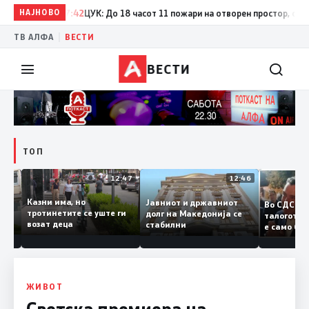
НАЈНОВО
17:42
ЦУК: До 18 часот 11 пожари на отворен простор, од кои тр
|
ТВ АЛФА
ВЕСТИ
ВЕСТИ
ТОП
12:50
12:47
12:46
Казни има, но
Јавниот и државниот
Во СДС
удии и
тротинетите се уште ги
долг на Македонија се
талого
и
возат деца
стабилни
е само
нието
копија
Заев
ЖИВОТ
Светска премиера на