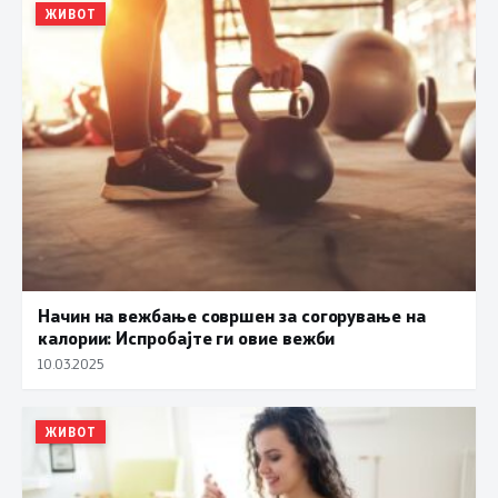
ЖИВОТ
Начин на вежбање совршен за согорување на
калории: Испробајте ги овие вежби
10.03.2025
ЖИВОТ