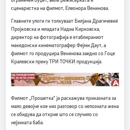
сценаристка на филмот, Елеонора Венинова.
Главните улоги ги толкуваат Билјана Драгичевиќ
Пројковска и младата Надиа Кирковска,
директор на фотографија е етаблираниот
македонски кинематографер Фејми Даут, а
филмот го продуцира Венинова заедно со Гоце
Кралевски преку ТРИ ТОЧКИ продукција.
Филмот „Прошетка“ ја раскажува приказната за
мало девојче кое низ разговор со непозната жена
се обидува да открие што се случило со
нејзината баба.