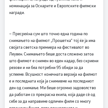
номинација за Оскарите и Европските филмски
награди.
– Пресреќна сум што точно една година по
снимањето на филмот „Прошетка“ тој ќе ја има
својата светска премиера на фестивалот во
Леувен. Снимањето беше доста сложено затоа
што филмот е снимен во еден кадар, без скриени
резови и ни беа потребни 95 обиди за да
успееме. Всушност конечната верзија на филмот
е и последната која ја снимивме на последниот
ден од снимање. Ми беше огромно задоволство
да работам со прекрасна екипа, која даде сѐ од
себе за да направиме одличен филм со многу
ограничен буџет, вели режисерката и