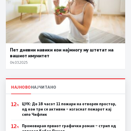
Пет дневни навики кои најмногу му штетат на
вашиот имунитет
04.03.2025
НАЈНОВО
НАЈЧИТАНО
12
ЦУК: До 18 часот 11 пожари на отворен простор,
Ч
од кои три се активни – изгаснат пожарот кај
село Чифлик
12
Промовиран првиот графички роман – стрип од
Ч
авторот Бобан Пешов