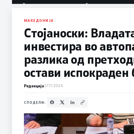
МАКЕДОНИЈА
Стојаноски: Владата
инвестира во автоп
разлика од претход
остави испокраден 
Редакција
27.11.2024
СПОДЕЛИ: