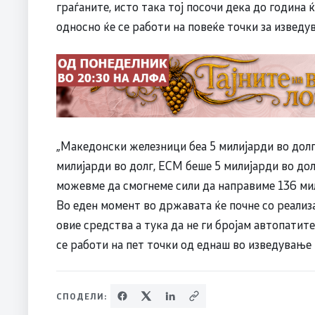
граѓаните, исто така тој посочи дека до година
односно ќе се работи на повеќе точки за изведу
„Македонски железници беа 5 милијарди во долг
милијарди во долг, ЕСМ беше 5 милијарди во долг
можевме да смогнеме сили да направиме 136 мил
Во еден момент во државата ќе почне со реализ
овие средства а тука да не ги бројам автопатите
се работи на пет точки од еднаш во изведување 
СПОДЕЛИ: