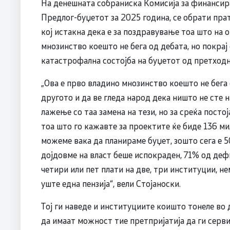
На денешната собраниска Kомисија за финансир
Предлог-буџетот за 2025 година, се обрати пр
кој истакна дека е за поздравување тоа што на о
мнозинство коешто не бега од дебата, но покрај 
катастрофална состојба на буџетот од претходн
„Ова е прво владино мнозинство коешто не бега 
другото и да ве гледа народ дека ништо не сте на
лажење со таа замена на тези, но за среќа посто
тоа што го кажавте за проектите ќе биде 136 ми
можеме вака да планираме буџет, зошто сега е 5
дојдовме на власт беше испокраден, 71% од деф
четири или пет плати на две, три институции, н
уште една пензија“, вели Стојаноски.
Тој ги наведе и институциите коишто тонеле во д
да имаат можност тие претпријатија да ги серв