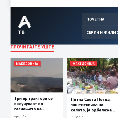
ПОЧЕТНА
ТВ
СЕРИИ И ФИЛМ
ПРОЧИТАЈТЕ УШТЕ
МАКЕДОНИЈА
МАКЕДОНИЈА
Три ер трактори се
Летна Света Петка,
вклучуваат во
заштитничка на
гаснењето на
селото, ја одбележаа
пожарот во Сопиште
Македонците во село
пред 2 ч.
пред 2 ч.