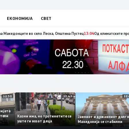
ЕКОНОМИЈА
СВЕТ
 на пожарот во Сопиште
13:06
Летна Света Петка, заштитничка на селото
12:50
12:47
адемијата
винители
Казни има, но тротинетите се
Јавниот и државниот до
ето
уште ги возат деца
Македонија се стабилни