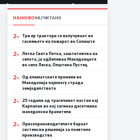
НАЈНОВО
НАЈЧИТАНО
2
Три ер трактори се вклучуваат во
Ч
гаснењето на пожарот во Сопиште
2
Летна Света Петка, заштитничка на
Ч
селото, ја одбележаа Македонците
во село Леска, Општина Пустец
2
Од климатските промени во
Ч
Македонија најмногу страда
земјоделството
2
25 години од трагичниот настан кај
Ч
Карпалак во кој загинаа десетмина
македонски бранители
2
Оризопроизводителите бараат
Ч
системски решенија за поевтино
производство