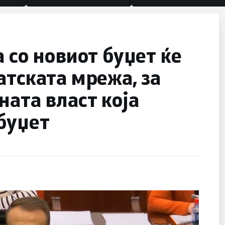
 со новиот буџет ќе
атската мрежа, за
ната власт која
буџет