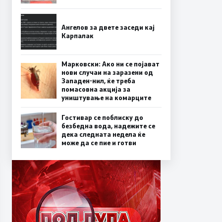
Ангелов за двете заседи кај
Карпалак
Марковски: Ако ни се појават
нови случаи на заразени од
Западен-нил, ќе треба
помасовна акција за
уништување на комарците
Гостивар се поблиску до
безбедна вода, надежите се
дека следната недела ќе
може да се пие и готви