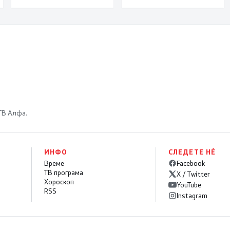
македонски
бранители
 ТВ Алфа.
ИНФО
СЛЕДЕТЕ НÉ
Време
Facebook
ТВ програма
X / Twitter
Хороскоп
YouTube
RSS
Instagram