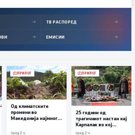
→
ТВ РАСПОРЕД
→
ОВИ
→
ЕМИСИИ
→
ПРИЛОГ
ПРИЛОГ
Од климатските
промени во
25 години од
Македонија најмногу
трагичниот настан кај
страда
Карпалак во кој
земјоделството
загинаа десетмина
пред 2 ч.
пред 2 ч.