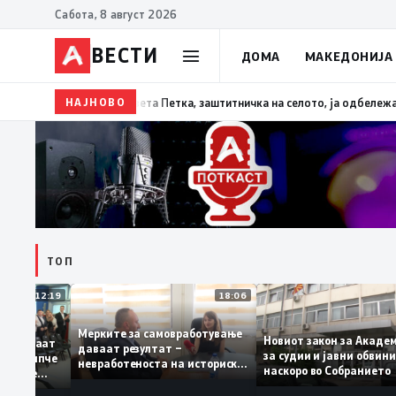
Сабота, 8 август 2026
ВЕСТИ
ДОМА
МАКЕДОНИЈА
НАЈНОВО
13:07
Три ер трактори се вклучуваат во гаснењето
ТОП
12:19
18:06
Мерките за самовработување
Новиот закон за Ак
 препознаваат
даваат резултат –
за судии и јавни об
ДСМ: „Филипче
невработеноста на историски
наскоро во Собрани
охирург, не
најниско ниво од 11,3%
ва со