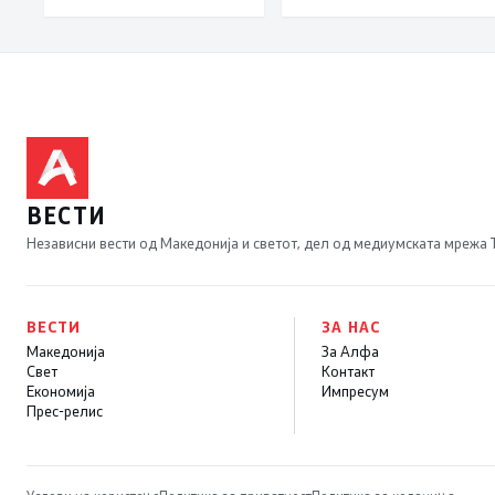
Леска, Општина
Пустец
ВЕСТИ
Независни вести од Македонија и светот, дел од медиумската мрежа
ВЕСТИ
ЗА НАС
Македонија
За Алфа
Свет
Контакт
Економија
Импресум
Прес-релис