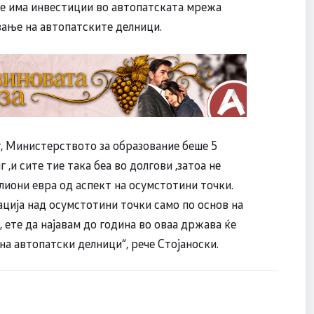
 ќе има инвестиции во автопатската мрежа
вање на автопатските делници.
, Министерството за образование беше 5
 ,и сите тие така беа во долгови ,затоа не
иони евра од аспект на осумстотини точки.
ација над осумстотини точки само по основ на
, ете да најавам до година во оваа држава ќе
на автопатски делници“, рече Стојаноски.