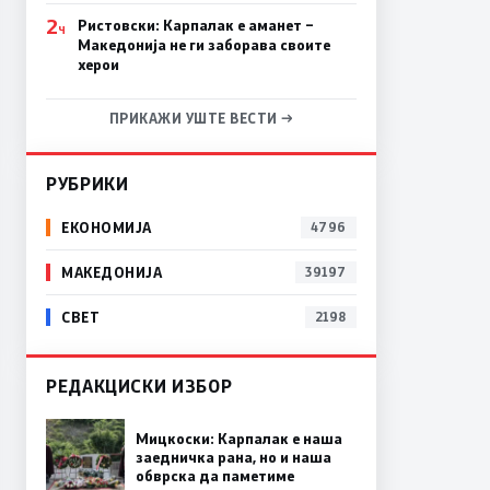
2
Ристовски: Карпалак е аманет –
Ч
Македонија не ги заборава своите
херои
ПРИКАЖИ УШТЕ ВЕСТИ →
РУБРИКИ
ЕКОНОМИЈА
4796
МАКЕДОНИЈА
39197
СВЕТ
2198
РЕДАКЦИСКИ ИЗБОР
Мицкоски: Карпалак е наша
заедничка рана, но и наша
обврска да паметиме