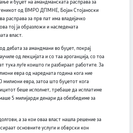
ање и буџет на амандманската расправа за
атеникот од ВМРО ДПМНЕ, Бојан Стојаноски
ва расправа за прв пат има владејачко
ова тој ја образложи и наследената
ата власт.
од дебата за амандмани во буџет, покрај
училе од лекцијата и со таа ароганција, со тоа
јат тука луѓе коишто ги разбираат работите. За
лиони евра од наредната година кога ние
0 милиони евра, затоа што буџетот кога
ицитот беше исполнет, требаше да исплатиме
емаше 5 милијарди денари да обезбедиме за
олгови, а за кои оваа власт нашла решение за
исираат основните услуги и обврски кон