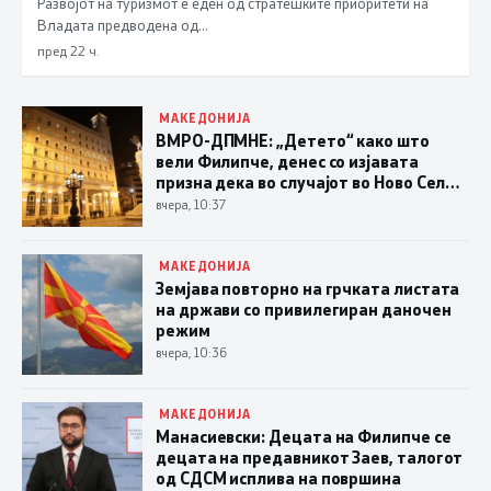
Македонија
Развојот на туризмот е еден од стратешките приоритети на
Владата предводена од…
пред 22 ч.
МАКЕДОНИЈА
ВМРО-ДПМНЕ: „Детето“ како што
вели Филипче, денес со изјавата
призна дека во случајот во Ново Село
учествувале осуденици и насилници,
вчера, 10:37
ова е талогот на Македонија
МАКЕДОНИЈА
Земјава повторно на грчката листата
на држави со привилегиран даночен
режим
вчера, 10:36
МАКЕДОНИЈА
Манасиевски: Децата на Филипче се
децата на предавникот Заев, талогот
од СДСМ исплива на површина