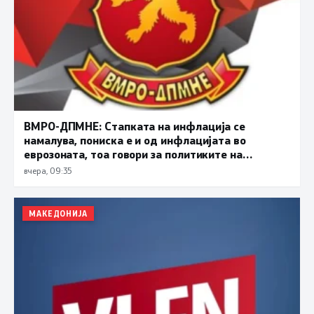
ВМРО-ДПМНЕ: Стапката на инфлација се
намалува, пониска е и од инфлацијата во
еврозоната, тоа говори за политиките на
Владата кои водат кон подобар животен
вчера, 09:35
стандард
МАКЕДОНИЈА