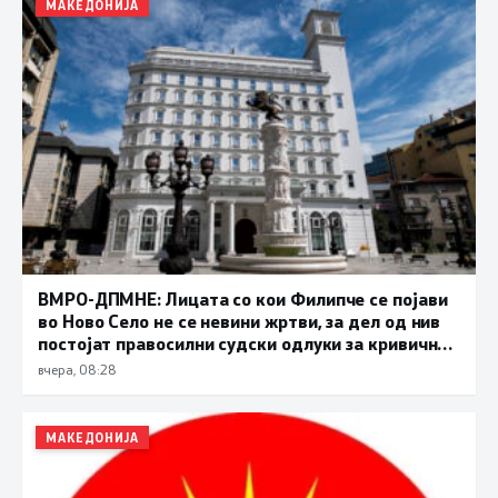
МАКЕДОНИЈА
ВМРО-ДПМНЕ: Лицата со кои Филипче се појави
во Ново Село не се невини жртви, за дел од нив
постојат правосилни судски одлуки за кривични
дела
вчера, 08:28
МАКЕДОНИЈА