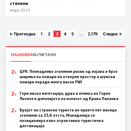
степени
вчера, 20:23
Posts paginatio
← Претходна
1
2
3
4
5
…
2,179
Следна →
НАЈНОВО
НАЈЧИТАНО
2
ЦУК: Попладнево зголемен ризик од појава и брзо
Ч
ширење на пожари на отворен простор и шумски
пожари поради многу висок FWI
2
Гори ниска вегетација, дрва и пченка во Горно
Ч
Лисиче и депонијата на излезот од Крива Паланка
2
Бројот на странски туристи во првите пет месеци
Ч
зголемен за 23,6 отсто, Македонија се
позиционира како атрактивна туристичка
дестинација