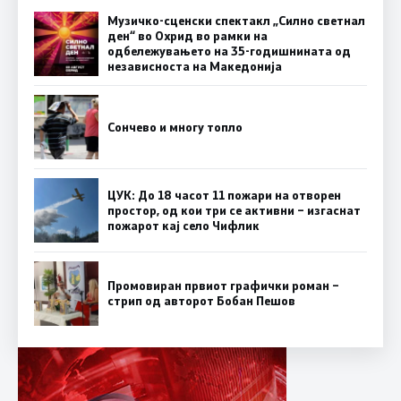
Музичко-сценски спектакл „Силно светнал
ден“ во Охрид во рамки на
одбележувањето на 35-годишнината од
независноста на Македонија
Сончево и многу топло
ЦУК: До 18 часот 11 пожари на отворен
простор, од кои три се активни – изгаснат
пожарот кај село Чифлик
Промовиран првиот графички роман –
стрип од авторот Бобан Пешов