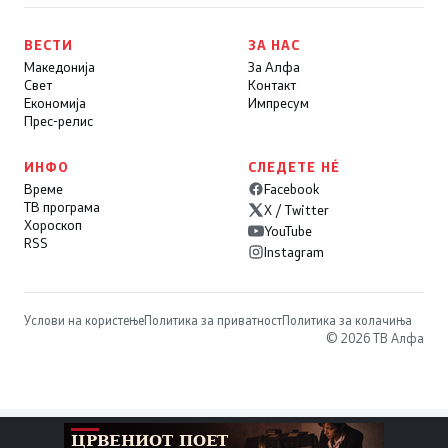
ВЕСТИ
ЗА НАС
Македонија
За Алфа
Свет
Контакт
Економија
Импресум
Прес-релис
ИНФО
СЛЕДЕТЕ НÉ
Време
Facebook
ТВ програма
X / Twitter
Хороскоп
YouTube
RSS
Instagram
Услови на користење
Политика за приватност
Политика за колачиња
© 2026 ТВ Алфа