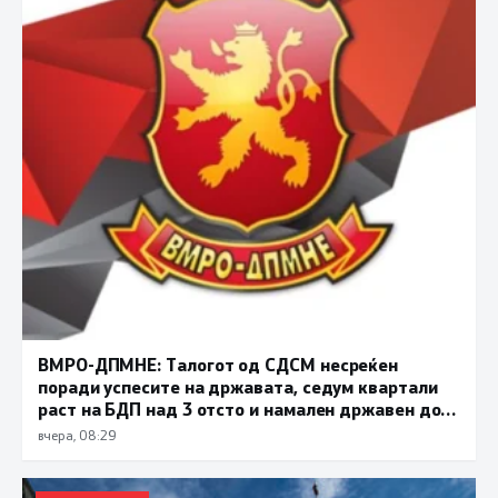
ВМРО-ДПМНЕ: Талогот од СДСМ несреќен
поради успесите на државата, седум квартали
раст на БДП над 3 отсто и намален државен долг
се показатели за економска стабилност
вчера, 08:29