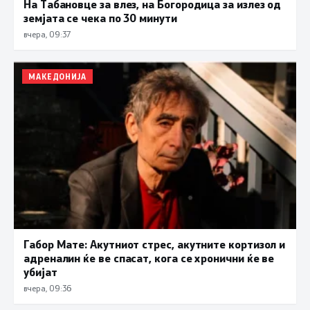
На Табановце за влез, на Богородица за излез од
земјата се чека по 30 минути
вчера, 09:37
МАКЕДОНИЈА
Габор Мате: Акутниот стрес, акутните кортизол и
адреналин ќе ве спасат, кога се хронични ќе ве
убијат
вчера, 09:36