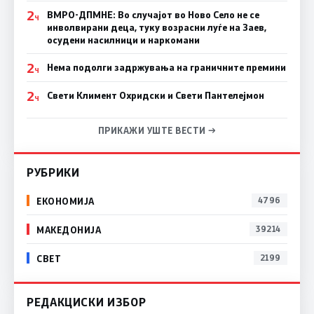
2
ВМРО-ДПМНЕ: Во случајот во Ново Село не се
Ч
инволвирани деца, туку возрасни луѓе на Заев,
осудени насилници и наркомани
2
Нема подолги задржувања на граничните премини
Ч
2
Свети Климент Охридски и Свети Пантелејмон
Ч
ПРИКАЖИ УШТЕ ВЕСТИ →
РУБРИКИ
ЕКОНОМИЈА
4796
МАКЕДОНИЈА
39214
СВЕТ
2199
РЕДАКЦИСКИ ИЗБОР