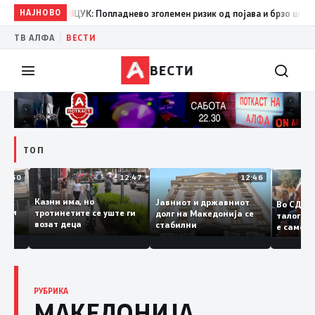
08:38
НАЈНОВО
ЦУК: Попладнево зголемен ризик од појава и брзо ширење на п
|
ТВ АЛФА
ВЕСТИ
ВЕСТИ
ТОП
12:50
12:47
12:46
за
Казни има, но
Јавниот и државниот
Во 
а судии и
тротинетите се уште ги
долг на Македонија се
тал
ели
возат деца
стабилни
е с
бранието
коп
Зае
РУБРИКА
МАКЕДОНИЈА