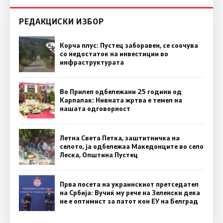
РЕДАКЦИСКИ ИЗБОР
Корча плус: Пустец заборавен, се соочува
со недостаток на инвестиции во
инфраструктурата
Во Прилеп одбележани 25 години од
Карпалак: Нивната жртва е темел на
нашата одговорност
Летна Света Петка, заштитничка на
селото, ја одбележаа Македонците во село
Леска, Општина Пустец
Прва посета на украинскиот претседател
на Србија: Вучиќ му рече на Зеленски дека
не е оптимист за патот кон ЕУ на Белград