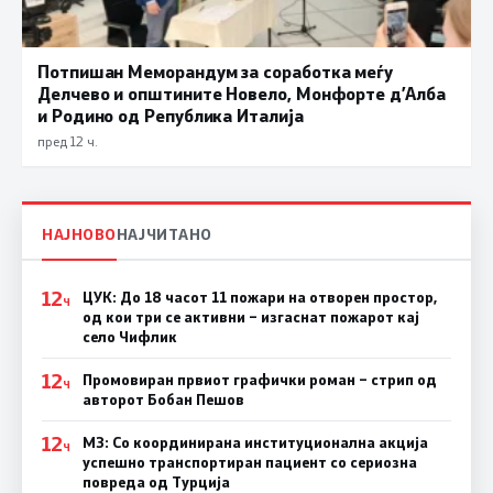
Потпишан Меморандум за соработка меѓу
Делчево и општините Новело, Монфорте д’Алба
и Родино од Република Италија
пред 12 ч.
НАЈНОВО
НАЈЧИТАНО
12
ЦУК: До 18 часот 11 пожари на отворен простор,
Ч
од кои три се активни – изгаснат пожарот кај
село Чифлик
12
Промовиран првиот графички роман – стрип од
Ч
авторот Бобан Пешов
12
МЗ: Со координирана институционална акција
Ч
успешно транспортиран пациент со сериозна
повреда од Турција