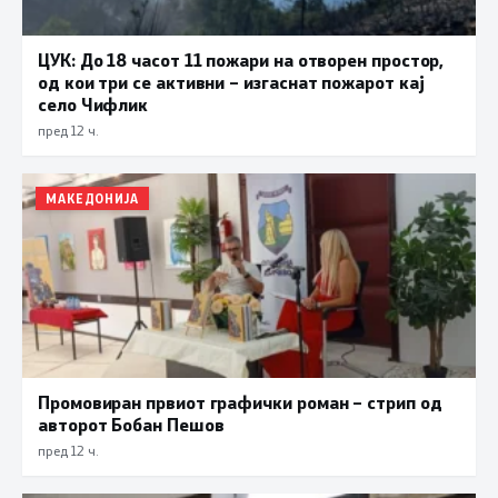
ЦУК: До 18 часот 11 пожари на отворен простор,
од кои три се активни – изгаснат пожарот кај
село Чифлик
пред 12 ч.
МАКЕДОНИЈА
Промовиран првиот графички роман – стрип од
авторот Бобан Пешов
пред 12 ч.