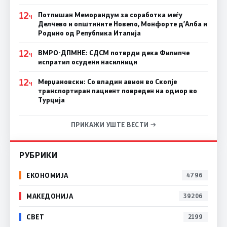
12
Потпишан Меморандум за соработка меѓу
Ч
Делчево и општините Новело, Монфорте д’Алба и
Родино од Република Италија
12
ВМРО-ДПМНЕ: СДСM потврди дека Филипче
Ч
испратил осудени насилници
12
Мерџановски: Со владин авион во Скопје
Ч
транспортиран пациент повреден на одмор во
Турција
ПРИКАЖИ УШТЕ ВЕСТИ →
РУБРИКИ
ЕКОНОМИЈА
4796
МАКЕДОНИЈА
39206
СВЕТ
2199