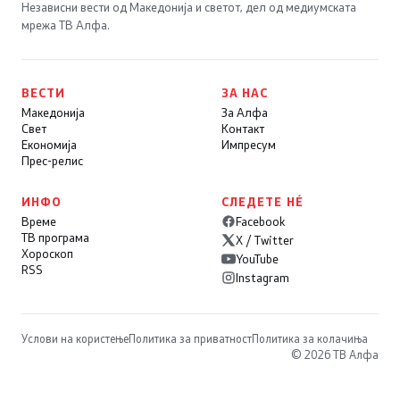
Независни вести од Македонија и светот, дел од медиумската
мрежа ТВ Алфа.
ВЕСТИ
ЗА НАС
Македонија
За Алфа
Свет
Контакт
Економија
Импресум
Прес-релис
ИНФО
СЛЕДЕТЕ НÉ
Време
Facebook
ТВ програма
X / Twitter
Хороскоп
YouTube
RSS
Instagram
Услови на користење
Политика за приватност
Политика за колачиња
© 2026 ТВ Алфа