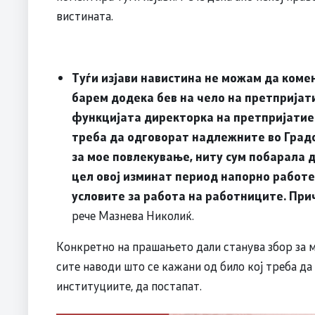
вистината.
Туѓи изјави навистина не можам да коме
барем додека бев на чело на претпријати
функцијата директорка на претпријатие
треба да одговорат надлежните во Градо
за мое повлекување, ниту сум побарала 
цел овој изминат период напорно работе
условите за работа на работниците. Пр
рече Мазнева Николиќ.
Конкретно на прашањето дали станува збор за м
сите наводи што се кажани од било кој треба да
институциите, да постапат.