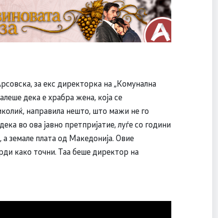
Арсовска, за екс директорка на „Комунална
алеше дека е храбра жена, која се
колиќ, направила нешто, што мажи не го
ека во ова јавно претпријатие, луѓе со години
, а земале плата од Македонија. Овие
ди како точни. Таа беше директор на