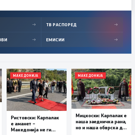
→
ТВ РАСПОРЕД
→
ОВИ
→
ЕМИСИИ
→
МАКЕДОНИЈА
МАКЕДОНИЈА
Мицкоски: Карпалак е
Ристовски: Карпалак
наша заедничка рана,
е аманет –
но и наша обврска да
Македонија не ги
паметиме