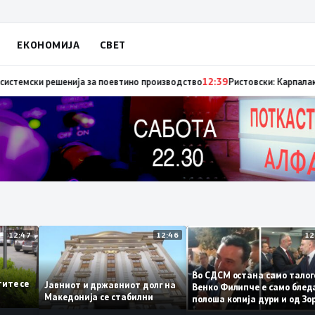
ЕКОНОМИЈА
СВЕТ
о кој загинаа десетмина македонски бранители
12:49
Оризопроизводители
12:47
12:46
Во СДСМ остана само т
тинетите се
Јавниот и државниот долг на
Венко Филипче е само 
Македонија се стабилни
полоша копија дури и о
Заев