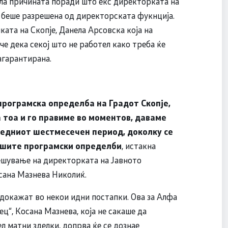
ила причината поради што екс директорката на
 беше разрешена од директорската фукнција.
ата на Скопје, Данела Арсовска која на
ече дека секој што не работел како треба ќе
агарантирана.
програмска определба на Градот Скопје,
а тоа и го правиме во моментов, даваме
следниот шестмесечен период, доколку се
нашите програмски определби
, истакна
ешување на директорката на Јавното
осана Мазнева Николиќ.
 докажат во некои идни постапки. Ова за Алфа
ц“, Косана Мазнева, која не сакаше да
ел матни зделки, допрва ќе се дознае