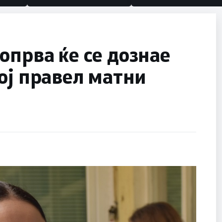
опрва ќе се дознае
ој правел матни