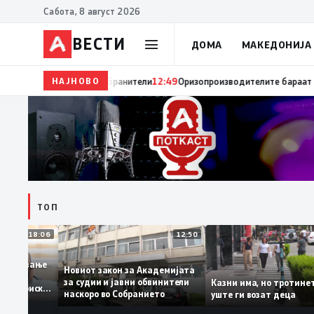
Сабота, 8 август 2026
ВЕСТИ
ДОМА
МАКЕДОНИЈА
НАЈНОВО
12:55
25 години од трагичниот настан кај Карпалак в
ТОП
18:06
12:50
амовработување
Новиот закон за Академијата
ат –
за судии и јавни обвинители
Казни има, но тро
а на историски
наскоро во Собранието
уште ги возат деца
од 11,3%