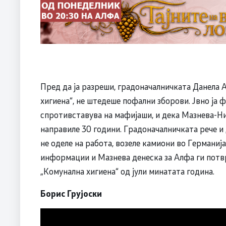
Пред да ја разреши, градоначалничката Данела 
хигиена“, не штедеше пофални зборови. Јвно ја ф
спротивставува на мафијаши, и дека Мазнева-Ни
направиле 30 години. Градоначалничката рече и д
не оделе на работа, возеле камиони во Германија
информации и Мазнева денеска за Алфа ги потвр
„Комунална хигиена“ од јули минатата година.
Борис Грујоски