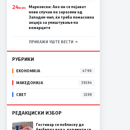
24
Марковски: Ако ни се појават
МИН
нови случаи на заразени од
Западен-нил, ќе треба помасовна
акција за уништување на
комарците
ПРИКАЖИ УШТЕ ВЕСТИ →
РУБРИКИ
ЕКОНОМИЈА
4796
МАКЕДОНИЈА
39194
СВЕТ
2198
РЕДАКЦИСКИ ИЗБОР
Гостивар се поблиску до
безбедна вода, надежите се