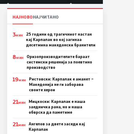
НАЈНОВО
НАЈЧИТАНО
3
25 години од трагичниот настан
МИН
кај Карпалак во кој загинаа
десетмина македонски бранители
8
Оризопроизводителите бараат
МИН
системски решенија за поевтино
производство
19
Ристовски: Карпалак е аманет –
МИН
Македонија не ги заборава
своите херои
21
Мицкоски: Карпалак е наша
МИН
заедничка рана, но и наша
обврска да паметиме
21
Ангелов за двете заседи кај
МИН
Карпалак