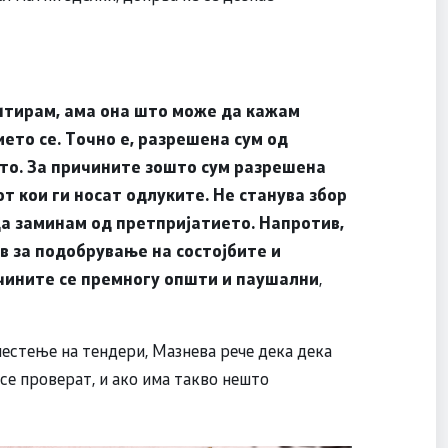
нтирам, ама она што може да кажам
ето се. Точно е, разрешена сум од
то. За причините зошто сум разрешена
т кои ги носат одлуките. Не станува збор
да заминам од претпријатието. Напротив,
в за подобрување на состојбите и
ичините се премногу општи и паушални
,
естење на тендери, Мазнева рече дека дека
 се проверат, и ако има такво нешто