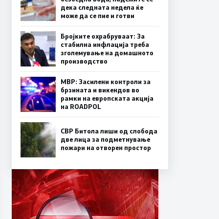
дека следната недела ќе
може да се пие и готви
Бројките охрабруваат: За
стабилна инфлација треба
зголемување на домашното
производство
МВР: Засилени контроли за
брзината и викендов во
рамки на европската акција
на ROADPOL
СВР Битола лиши од слобода
две лица за подметнување
пожари на отворен простор