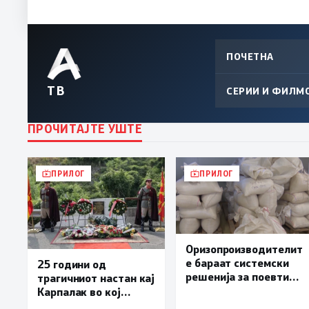
ПОЧЕТНА
ТВ
СЕРИИ И ФИЛМ
ПРОЧИТАЈТЕ УШТЕ
ПРИЛОГ
ПРИЛОГ
Оризопроизводителит
е бараат системски
25 години од
решенија за поевтино
трагичниот настан кај
производство
Карпалак во кој
загинаа десетмина