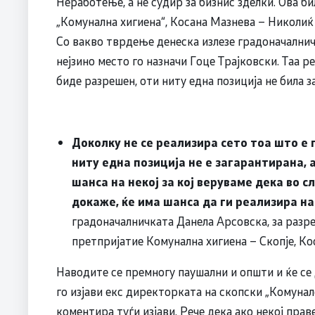
Неработење, а не судир за бизнис зделки. Ова б
„Комунална хигиена“, Косана Мазнева – Николиќ
Со вакво тврдење денеска излезе градоначалничк
нејзино место го назначи Гоце Трајковски. Таа р
биде разрешен, оти ниту една позиција не била з
Доколку не се реализира сето тоа што е 
ниту една позиција не е загарантирана, 
шанса на некој за кој веруваме дека во 
докаже, ќе има шанса да ги реализира 
градоначалничката Данела Арсовска, за разр
претпријатие Комунална хигиена – Скопје, К
Наводите се премногу паушални и општи и ќе се
го изјави екс директорката на скопски „Комунале
коментира туѓи изјави. Рече дека ако некој прав