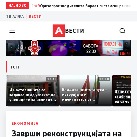
НАЈНОВО
12:49
Оризопроизводителите бараат системски решенија за 
|
ТВ АЛФА
ВЕСТИ
ВЕСТИ
ТОП
12:38
12:35
12:28
Владата не отстапува –
И наставниците се
мо
Цените 
историјата и
задоволни од успехот на
ипче
стабилн
идентитетот се
учениците на испитите
оша
од само 
црвената линија која
од државната матура
ран
и 2,3% н
нема да се погази
ЕКОНОМИЈА
Заврши реконструкцијата на