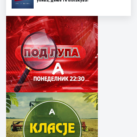
убива, дење те оплакува!