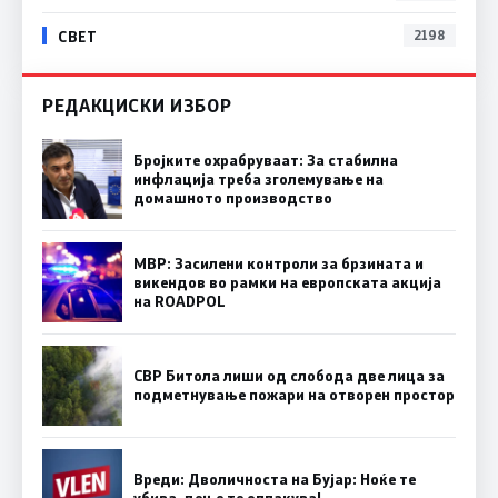
СВЕТ
2198
РЕДАКЦИСКИ ИЗБОР
Бројките охрабруваат: За стабилна
инфлација треба зголемување на
домашното производство
МВР: Засилени контроли за брзината и
викендов во рамки на европската акција
на ROADPOL
СВР Битола лиши од слобода две лица за
подметнување пожари на отворен простор
Вреди: Дволичноста на Бујар: Ноќе те