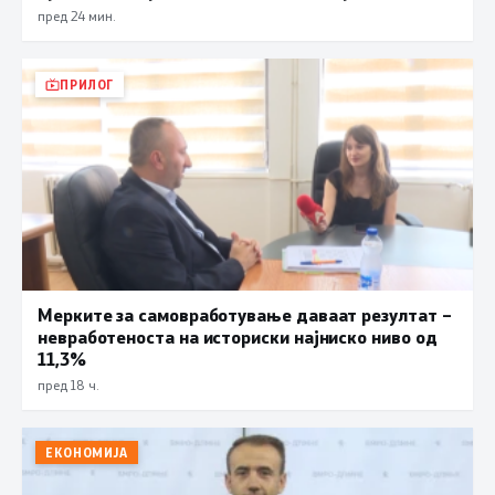
пред 24 мин.
ПРИЛОГ
Мерките за самовработување даваат резултат –
невработеноста на историски најниско ниво од
11,3%
пред 18 ч.
ЕКОНОМИЈА