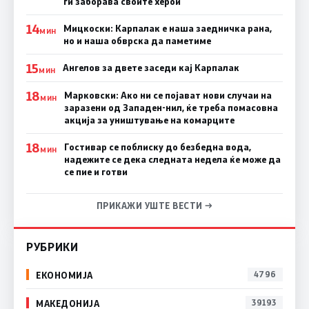
ги заборава своите херои
14
Мицкоски: Карпалак е наша заедничка рана,
МИН
но и наша обврска да паметиме
15
Ангелов за двете заседи кај Карпалак
МИН
18
Марковски: Ако ни се појават нови случаи на
МИН
заразени од Западен-нил, ќе треба помасовна
акција за уништување на комарците
18
Гостивар се поблиску до безбедна вода,
МИН
надежите се дека следната недела ќе може да
се пие и готви
ПРИКАЖИ УШТЕ ВЕСТИ →
РУБРИКИ
ЕКОНОМИЈА
4796
МАКЕДОНИЈА
39193