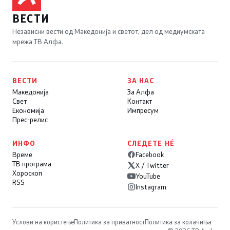
ВЕСТИ
Независни вести од Македонија и светот, дел од медиумската
мрежа ТВ Алфа.
ВЕСТИ
ЗА НАС
Македонија
За Алфа
Свет
Контакт
Економија
Импресум
Прес-релис
ИНФО
СЛЕДЕТЕ НÉ
Време
Facebook
ТВ програма
X / Twitter
Хороскоп
YouTube
RSS
Instagram
Услови на користење
Политика за приватност
Политика за колачиња