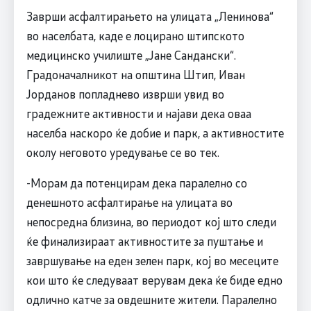
Заврши асфалтирањето на улицата „Ленинова“
во населбата, каде е лоцирано штипското
медицинско училиште „Јане Сандански“.
Градоначалникот на општина Штип, Иван
Јорданов попладнево изврши увид во
градежните активности и најави дека оваа
населба наскоро ќе добие и парк, a активностите
околу неговото уредување се во тек.
-Морам да потенцирам дека паралелно со
денешното асфалтирање на улицата во
непосредна близина, во периодот кој што следи
ќе финализираат активностите за пуштање и
завршување на еден зелен парк, кој во месеците
кои што ќе следуваат верувам дека ќе биде едно
одлично катче за овдешните жители. Паралелно