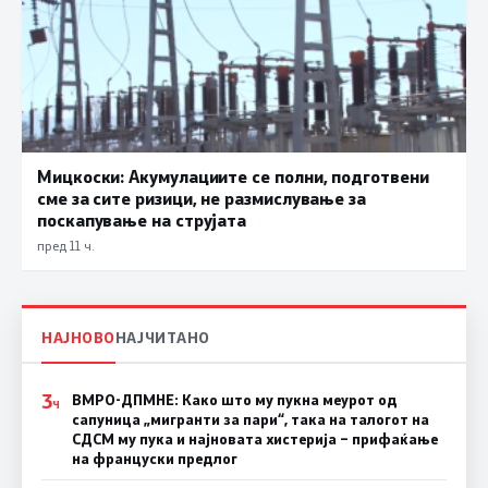
Мицкоски: Акумулациите се полни, подготвени
сме за сите ризици, не размислување за
поскапување на струјата
пред 11 ч.
НАЈНОВО
НАЈЧИТАНО
3
ВМРО-ДПМНЕ: Како што му пукна меурот од
Ч
сапуница „мигранти за пари“, така на талогот на
СДСМ му пука и најновата хистерија – прифаќање
на француски предлог