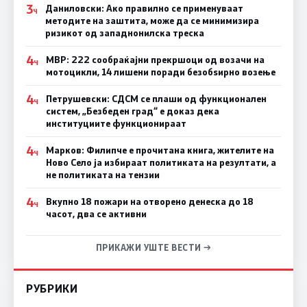
3
Даниловски: Ако правилно се применуваат
Ч
методите на заштита, може да се минимизира
ризикот од западнонилска треска
4
МВР: 222 сообраќајни прекршоци од возачи на
Ч
мотоцикли, 14 лишени поради безобѕирно возење
4
Петрушевски: СДСМ се плаши од функционален
Ч
систем, „Безбеден град“ е доказ дека
институциите функционираат
4
Марков: Филипче е прочитана книга, жителите на
Ч
Ново Село ја избираат политиката на резултати, а
не политиката на тензии
4
Вкупно 18 пожари на отворено денеска до 18
Ч
часот, два се активни
ПРИКАЖИ УШТЕ ВЕСТИ →
РУБРИКИ