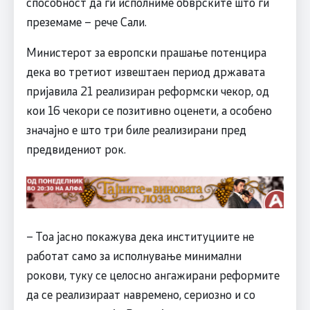
способност да ги исполниме обврските што ги
преземаме – рече Сали.
Министерот за европски прашање потенцира
дека во третиот извештаен период државата
пријавила 21 реализиран реформски чекор, од
кои 16 чекори се позитивно оценети, а особено
значајно е што три биле реализирани пред
предвидениот рок.
– Тоа јасно покажува дека институциите не
работат само за исполнување минимални
рокови, туку се целосно ангажирани реформите
да се реализираат навремено, сериозно и со