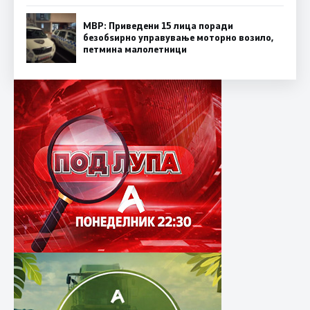
МВР: Приведени 15 лица поради
безобѕирно управување моторно возило,
петмина малолетници