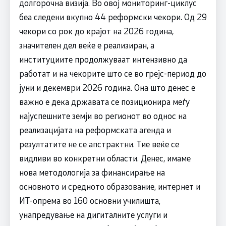
долгорочна визија. Во овој мониторинг-циклус
беа следени вкупно 44 реформски чекори. Од 29
чекори со рок до крајот на 2026 година,
значителен дел веќе е реализиран, а
институциите продолжуваат интензивно да
работат и на чекорите што се во грејс-период до
јуни и декември 2026 година. Она што денес е
важно е дека државата се позиционира меѓу
најуспешните земји во регионот во однос на
реализацијата на реформската агенда и
резултатите не се апстрактни. Тие веќе се
видливи во конкретни области. Денес, имаме
нова методологија за финансирање на
основното и средното образование, интернет и
ИТ-опрема во 160 основни училишта,
унапредување на дигиталните услуги и