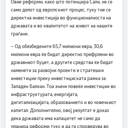
Овие реформи, како што потенцира Сали, не се
само делот од европскиот процес, туку тие се
директна инвестиција во функционалноста на
државата и во квалитетот на живот на нашите
граѓани.
– Од обезбедените 65,7 милиони евра, 30,6
милиони евра ќе бидат директно префрлени во
државниот буџет, а другите средства ќе бидат
наменети за развојни проекти и стратешки
инвестиции преку инвестициската рамка за
Западен Балкан. Тоа значи повеќе инвестиции во
инфраструктурата, енергијата,
дигитализацијата, образованието и во човечкиот
капитал. Дополнително, овој резултат е доказ
дека државата има капацитет не само да
планира реформи туку и да ги спроведува во