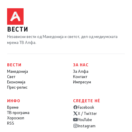
ВЕСТИ
Независни вести од Македонија и светот, дел од медиумската
мрежа ТВ Алфа.
ВЕСТИ
ЗА НАС
Македонија
За Алфа
Свет
Контакт
Економија
Импресум
Прес-релис
ИНФО
СЛЕДЕТЕ НÉ
Време
Facebook
ТВ програма
X / Twitter
Хороскоп
YouTube
RSS
Instagram