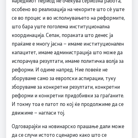
наредниот период нè очекува сериозна работа,
особено во реализација на чекорите што сè уште
се во процес и во исполнувањето на реформите,
што бара уште поголема институционална
координација. Сепак, пораката што денес ја
праќаме е многу јасна – имаме институционален
капацитет, имаме администрација што може да
испорачува резултати, имаме политичка волја за
реформи. И одиме напред. Ние повеќе не
зборуваме само за европски аспирации, туку
зборуваме за конкретни резултати, конкретни
реформи и конкретни придобивки за граѓаните.
И токму тоа е патот по кој ќе продолжиме да се
движиме – нагласи тој.
Одговарајќи на новинарско прашање дали може
да се случи истото сценарио како што се