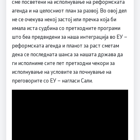
сме посветени на исполнување на реформската
агенда и на целосниот план за развој. Во овој дел
не се очекува некој застој или пречка која би
имала иста судбина со претходните програми
што беа предвидени за наша интеграција во ЕУ –
реформската агенда и планот за раст сметам
дека се последната шанса за нашата држава да
ги исполниме сите пет претходни чекори за
исполнување на условите за почнување на
преговорите со ЕУ – нагласи Сали.