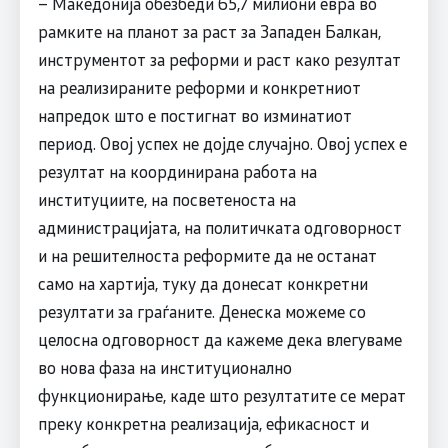
– Македонија обезбеди 65,7 милиони евра во
рамките на планот за раст за Западен Балкан,
инструментот за реформи и раст како резултат
на реализираните реформи и конкретниот
напредок што е постигнат во изминатиот
период. Овој успех не дојде случајно. Овој успех е
резултат на координирана работа на
институциите, на посветеноста на
администрацијата, на политичката одговорност
и на решителноста реформите да не останат
само на хартија, туку да донесат конкретни
резултати за граѓаните. Денеска можеме со
целосна одговорност да кажеме дека влегуваме
во нова фаза на институционално
функционирање, каде што резултатите се мерат
преку конкретна реализација, ефикасност и