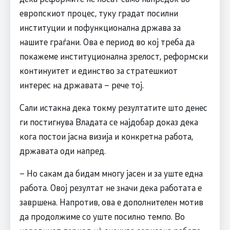
европскиот процес, туку градат посилни
институции и пофункционална држава за
нашите граѓани. Ова е период во кој треба да
покажеме институционална зрелост, реформски
континуитет и единство за стратешкиот
интерес на државата – рече тој.
Сали истакна дека токму резултатите што денес
ги постигнува Владата се најдобар доказ дека
кога постои јасна визија и конкретна работа,
државата оди напред.
– Но сакам да бидам многу јасен и за уште една
работа. Овој резултат не значи дека работата е
завршена. Напротив, ова е дополнителен мотив
да продолжиме со уште посилно темпо. Во