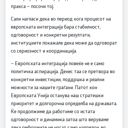
пракса – посочи тој.
Сали нагласи дека во период кога процесот на
европската интеграција бара стабилност,
одговорност и конкретни резултати,
институциите покажале дека може да одговорат
со сериозност и координација.
– Европската интеграција повеќе не е само
политичка аспирација. Денес таа се претвора во
конкретни инвестиции, поддршка и реални
можности за нашите граѓани. Патот кон
Европската Унија останува наш стратешки
приоритет и долгорочна определба на државата.
Ќе продолжиме да работиме со истата
одговорност и динамика затоа што веруваме
дека реформите не носат само напредок во