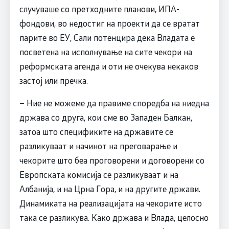
случуваше со претходните планови, ИПА-
фондови, во недостиг на проекти да се вратат
парите во ЕУ, Сали потенцира дека Владата е
посветена на исполнување на сите чекори на
реформската агенда и оти не очекува некаков
застој или пречка.
– Ние не можеме да правиме споредба на ниедна
држава со друга, кои сме во Западен Балкан,
затоа што спецификите на државите се
разликуваат и начинот на преговарање и
чекорите што беа проговорени и договорени со
Европската комисија се разликуваат и на
Албанија, и на Црна Гора, и на другите држави.
Динамиката на реализацијата на чекорите исто
така се разликува. Како држава и Влада, целосно