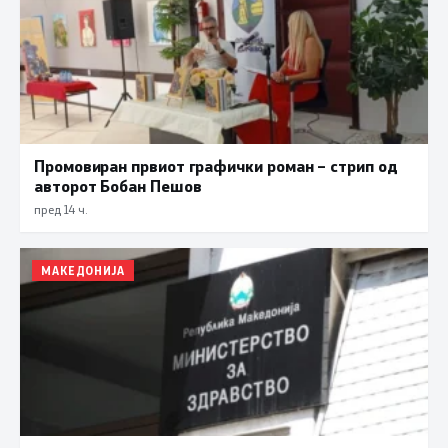
Промовиран првиот графички роман – стрип од
авторот Бобан Пешов
пред 14 ч.
МАКЕДОНИЈА