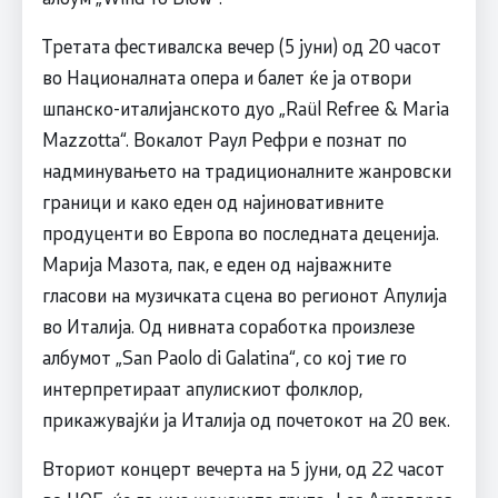
Третата фестивалска вечер (5 јуни) од 20 часот
во Националната опера и балет ќе ја отвори
шпанско-италијанското дуо „Raül Refree & Maria
Mazzotta“. Вокалот Раул Рефри е познат по
надминувањето на традиционалните жанровски
граници и како еден од најиновативните
продуценти во Европа во последната деценија.
Марија Мазота, пак, е еден од најважните
гласови на музичката сцена во регионот Апулија
во Италија. Од нивната соработка произлезе
албумот „San Paolo di Galatina“, со кој тие го
интерпретираат апулискиот фолклор,
прикажувајќи ја Италија од почетокот на 20 век.
Вториот концерт вечерта на 5 јуни, од 22 часот