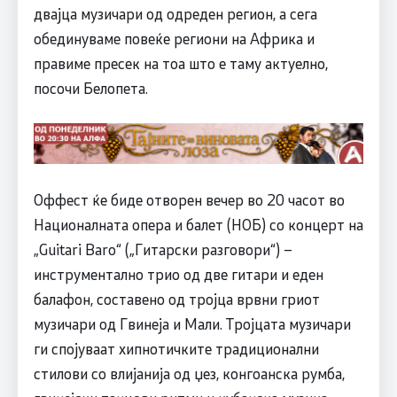
двајца музичари од одреден регион, а сега
обединуваме повеќе региони на Африка и
правиме пресек на тоа што е таму актуелно,
посочи Белопета.
Оффест ќе биде отворен вечер во 20 часот во
Националната опера и балет (НОБ) со концерт на
„Guitari Baro“ („Гитарски разговори“) –
инструментално трио од две гитари и еден
балафон, составено од тројца врвни гриот
музичари од Гвинеја и Мали. Тројцата музичари
ги спојуваат хипнотичките традиционални
стилови со влијанија од џез, конгоанска румба,