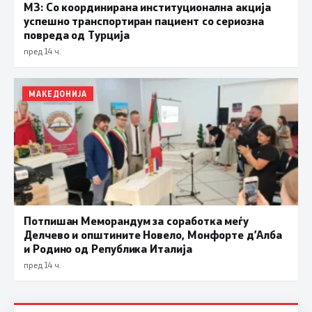
МЗ: Со координирана институционална акција
успешно транспортиран пациент со сериозна
повреда од Турција
пред 14 ч.
МАКЕДОНИЈА
Потпишан Меморандум за соработка меѓу
Делчево и општините Новело, Монфорте д’Алба
и Родино од Република Италија
пред 14 ч.