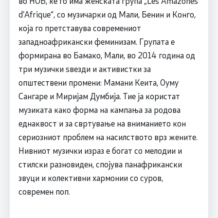
во НОБ, ќе го има женската група „Les Amazones
d’Afrique“, со музичарки од Мали, Бенин и Конго,
која го претставува современиот
западноафрикански феминизам. Групата е
формирана во Бамако, Мали, во 2014 година од
три музички ѕвезди и активистки за
општествени промени: Мамани Кеита, Оуму
Сангаре и Миријам Думбија. Тие ја користат
музиката како форма на кампања за родова
еднаквост и за свртување на вниманието кон
сериозниот проблем на насилството врз жените.
Нивниот музички израз е богат со мелодии и
стилски разновиден, спојува панафрикански
звуци и колективни хармонии со суров,
современ поп.