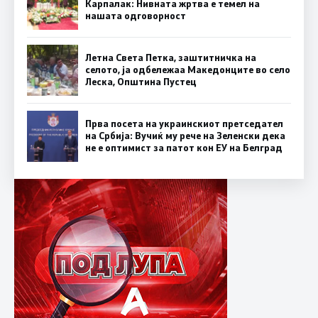
Карпалак: Нивната жртва е темел на
нашата одговорност
Летна Света Петка, заштитничка на
селото, ја одбележаа Македонците во село
Леска, Општина Пустец
Прва посета на украинскиот претседател
на Србија: Вучиќ му рече на Зеленски дека
не е оптимист за патот кон ЕУ на Белград