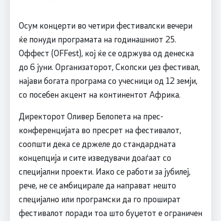
Осум концерти во четири фестивалски вечери
ќе понуди програмата на годинашниот 25.
Оффест (OFFest), кој ќе се одржува од денеска
до 6 јуни. Организаторот, Скопски џез фестивал,
најави богата програма со учесници од 12 земји,
со посебен акцент на континентот Африка.
Директорот Оливер Белопета на прес-
конференцијата во пресрет на фестивалот,
соопшти дека се држеле до стандардната
концепција и сите изведувачи доаѓаат со
специјални проекти. Иако се работи за јубилеј,
рече, не се амбицирале да направат нешто
специјално или програмски да го прошират
фестивалот поради тоа што буџетот е ограничен