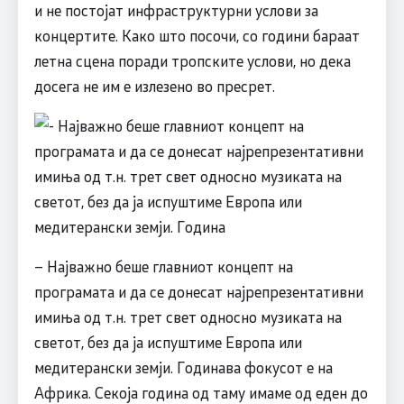
и не постојат инфраструктурни услови за
концертите. Како што посочи, со години бараат
летна сцена поради тропските услови, но дека
досега не им е излезено во пресрет.
– Најважно беше главниот концепт на
програмата и да се донесат најрепрезентативни
имиња од т.н. трет свет односно музиката на
светот, без да ја испуштиме Европа или
медитерански земји. Годинава фокусот е на
Африка. Секоја година од таму имаме од еден до