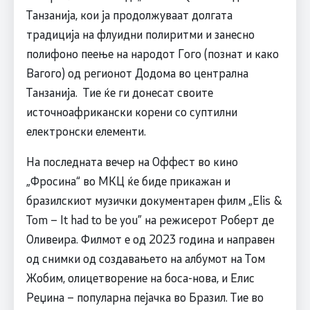
Танзанија, кои ја продолжуваат долгата
традиција на флуидни полиритми и занесно
полифоно пеење на народот Гого (познат и како
Вагого) од регионот Додома во централна
Танзанија. Тие ќе ги донесат своите
источноафрикански корени со суптилни
електронски елементи.
На последната вечер на Оффест во кино
„Фросина“ во МКЦ ќе биде прикажан и
бразилскиот музички документарен филм „Elis &
Tom – It had to be you” на режисерот Роберт де
Оливеира. Филмот е од 2023 година и направен
од снимки од создавањето на албумот на Том
Жобим, олицетворение на боса-нова, и Елис
Реџина – популарна пејачка во Бразил. Тие во