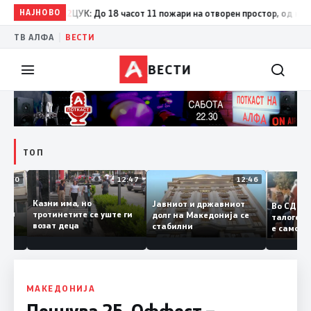
НАЈНОВО
17:42
ЦУК: До 18 часот 11 пожари на отворен простор, од кои три 
|
ТВ АЛФА
ВЕСТИ
ВЕСТИ
ТОП
12:50
12:47
12:46
Казни има, но
Јавниот и државниот
Во СД
судии и
тротинетите се уште ги
долг на Македонија се
талог
и
возат деца
стабилни
е сам
анието
копиј
Заев
МАКЕДОНИЈА
Почнува 25. Оффест –