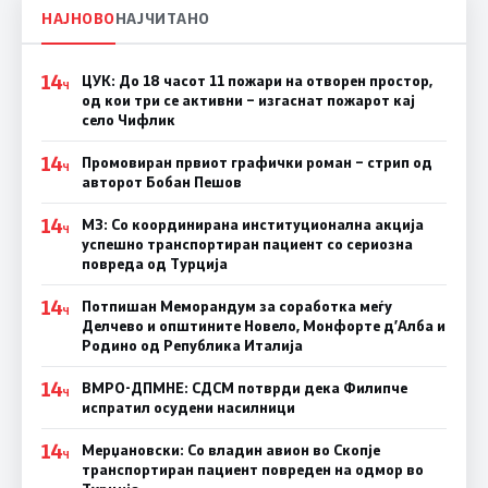
НАЈНОВО
НАЈЧИТАНО
14
ЦУК: До 18 часот 11 пожари на отворен простор,
Ч
од кои три се активни – изгаснат пожарот кај
село Чифлик
14
Промовиран првиот графички роман – стрип од
Ч
авторот Бобан Пешов
14
МЗ: Со координирана институционална акција
Ч
успешно транспортиран пациент со сериозна
повреда од Турција
14
Потпишан Меморандум за соработка меѓу
Ч
Делчево и општините Новело, Монфорте д’Алба и
Родино од Република Италија
14
ВМРО-ДПМНЕ: СДСM потврди дека Филипче
Ч
испратил осудени насилници
14
Мерџановски: Со владин авион во Скопје
Ч
транспортиран пациент повреден на одмор во