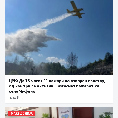
ЦУК: До 18 часот 11 пожари на отворен простор,
од кои три се активни – изгаснат пожарот кај
село Чифлик
пред 14 ч.
МАКЕДОНИЈА