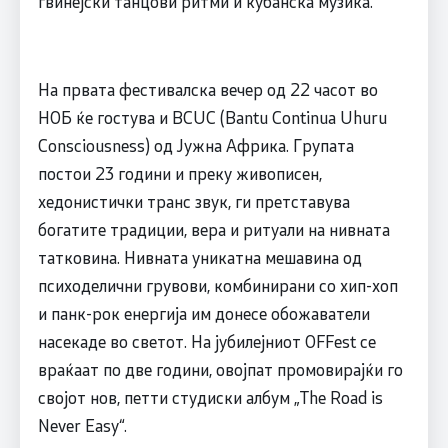
гвинејски танцови ритми и кубанска музика.
На првата фестивалска вечер од 22 часот во
НОБ ќе гостува и BCUC (Bantu Continua Uhuru
Consciousness) од Јужна Африка. Групата
постои 23 години и преку живописен,
хедонистички транс звук, ги претставува
богатите традиции, вера и ритуали на нивната
татковина. Нивната уникатна мешавина од
психоделични грувови, комбинирани со хип-хоп
и панк-рок енергија им донесе обожаватели
насекаде во светот. На јубилејниот OFFest се
враќаат по две години, овојпат промовирајќи го
својот нов, петти студиски албум „The Road is
Never Easy“.