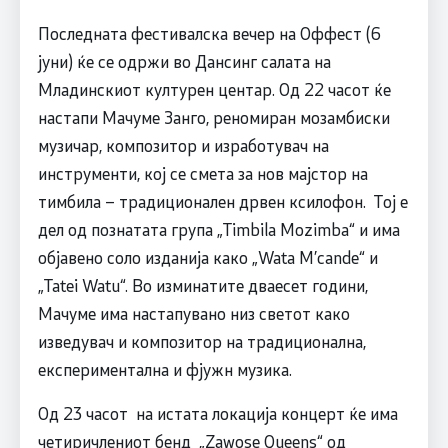
Последната фестивалска вечер на Оффест (6
јуни) ќе се одржи во Дансинг салата на
Младинскиот културен центар. Од 22 часот ќе
настапи Мачуме Занго, реномиран мозамбиски
музичар, композитор и изработувач на
инструменти, кој се смета за нов мајстор на
тимбила – традиционален дрвен ксилофон. Тој е
дел од познатата група „Timbila Mozimba“ и има
објавено соло изданија како „Wata M’cande“ и
„Tatei Watu“. Во изминатите дваесет години,
Мачуме има настапувано низ светот како
изведувач и композитор на традиционална,
експериментална и фјужн музика.
Од 23 часот на истата локација концерт ќе има
четиричлениот бенд „Zawose Queens“ од