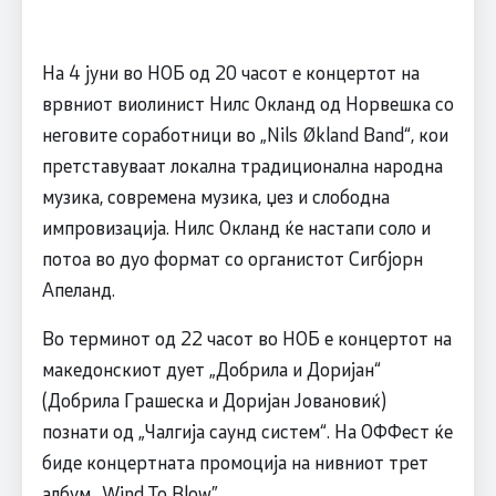
На 4 јуни во НОБ од 20 часот е концертот на
врвниот виолинист Нилс Окланд од Норвешка со
неговите соработници во „Nils Økland Band“, кои
претставуваат локална традиционална народна
музика, современа музика, џез и слободна
импровизација. Нилс Окланд ќе настапи соло и
потоа во дуо формат со органистот Сигбјорн
Апеланд.
Во терминот од 22 часот во НОБ е концертот на
македонскиот дует „Добрила и Доријан“
(Добрила Грашеска и Доријан Јовановиќ)
познати од „Чалгија саунд систем“. На ОФФест ќе
биде концертната промоција на нивниот трет
албум „Wind To Blow”.