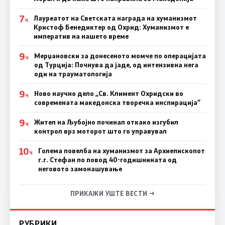
7
Лауреатот на Светската награда на хуманизмот
Ч
Кристоф Бенедиктер од Охрид: Хуманизмот е
императив на нашето време
9
Мерџановски за донесеното момче по операцијата
Ч
од Турција: Почнува да јаде, од интензивна нега
оди на трауматологија
9
Ново научно дело „Св. Климент Охридски во
Ч
современата македонска творечка инспирација“
9
Жител на Љубојно починал откако изгубил
Ч
контрол врз моторот што го управувал
10
Голема повелба на хуманизмот за Архиепископот
Ч
г.г. Стефан по повод 40-годишнината од
неговото замонашување
ПРИКАЖИ УШТЕ ВЕСТИ →
РУБРИКИ