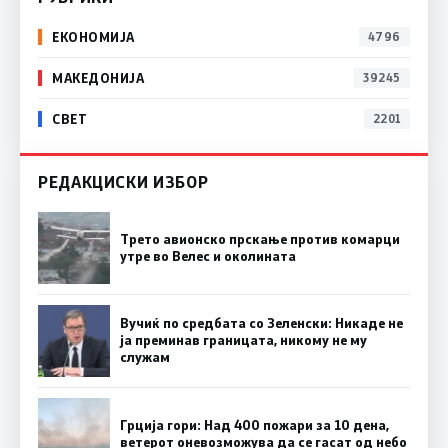
ЕКОНОМИЈА
4796
МАКЕДОНИЈА
39245
СВЕТ
2201
РЕДАКЦИСКИ ИЗБОР
Трето авионско прскање против комарци
утре во Велес и околината
Вучиќ по средбата со Зеленски: Никаде не
ја преминав границата, никому не му
служам
Грција гори: Над 400 пожари за 10 дена,
ветерот оневозможува да се гасат од небо