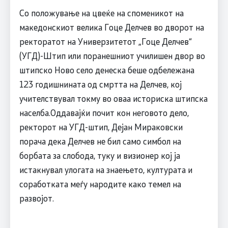
Со положување на цвеќе на споменикот на
македонскиот велика Гоце Делчев во дворот на
ректоратот на Универзитетот „Гоце Делчев“
(УГД)-Штип или поранешниот училишен двор во
штипско Ново село денеска беше одбележана
123 годишнината од смртта на Делчев, кој
учителствувал токму во оваа историска штипска
населба.Оддавајќи почит кон неговото дело,
ректорот на УГД-штип, Дејан Мираковски
порача дека Делчев не бил само симбол на
борбата за слобода, туку и визионер кој ја
истакнувал улогата на знаењето, културата и
соработката меѓу народите како темел на
развојот.