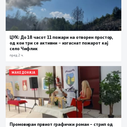
ЦУК: До 18 часот 11 пожари на отворен простор,
од кои три се активни – изгаснат пожарот кај
село Чифлик
пред 2 ч.
МАКЕДОНИЈА
Промовиран првиот графички роман – стрип од