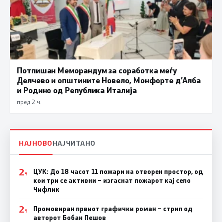
Потпишан Меморандум за соработка меѓу
Делчево и општините Новело, Монфорте д’Алба
и Родино од Република Италија
пред 2 ч.
НАЈНОВО
НАЈЧИТАНО
2
ЦУК: До 18 часот 11 пожари на отворен простор, од
Ч
кои три се активни – изгаснат пожарот кај село
Чифлик
2
Промовиран првиот графички роман – стрип од
Ч
авторот Бобан Пешов