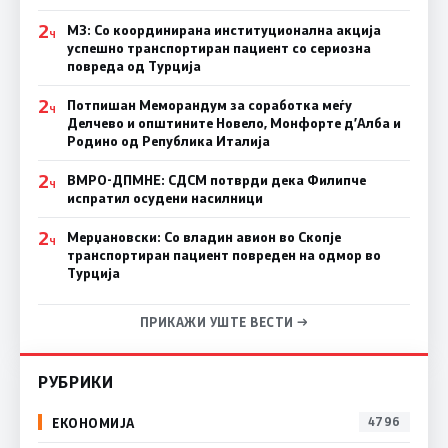
2
МЗ: Со координирана институционална акција
Ч
успешно транспортиран пациент со сериозна
повреда од Турција
2
Потпишан Меморандум за соработка меѓу
Ч
Делчево и општините Новело, Монфорте д’Алба и
Родино од Република Италија
2
ВМРО-ДПМНЕ: СДСM потврди дека Филипче
Ч
испратил осудени насилници
2
Мерџановски: Со владин авион во Скопје
Ч
транспортиран пациент повреден на одмор во
Турција
ПРИКАЖИ УШТЕ ВЕСТИ →
РУБРИКИ
ЕКОНОМИЈА
4796