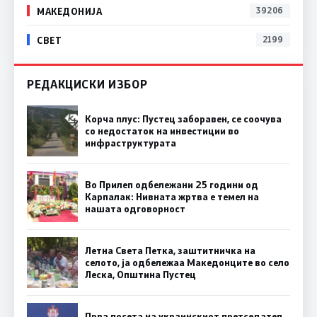
МАКЕДОНИЈА
39206
СВЕТ
2199
РЕДАКЦИСКИ ИЗБОР
Корча плус: Пустец заборавен, се соочува
со недостаток на инвестиции во
инфраструктурата
Во Прилеп одбележани 25 години од
Карпалак: Нивната жртва е темел на
нашата одговорност
Летна Света Петка, заштитничка на
селото, ја одбележаа Македонците во село
Леска, Општина Пустец
Прва посета на украинскиот претседател