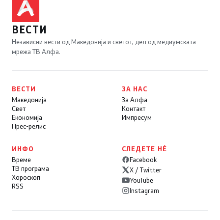
ВЕСТИ
Независни вести од Македонија и светот, дел од медиумската
мрежа ТВ Алфа.
ВЕСТИ
ЗА НАС
Македонија
За Алфа
Свет
Контакт
Економија
Импресум
Прес-релис
ИНФО
СЛЕДЕТЕ НÉ
Време
Facebook
ТВ програма
X / Twitter
Хороскоп
YouTube
RSS
Instagram