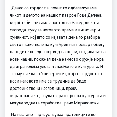
-Денес со гордост и почит го одбележуваме
ликот и делото на нашиот патрон Гоце Делчев,
кој што бил не само апостол на македонската
слобода, туку за неговото време и визионер и
хуманист, кој што со изјавата дека го разбира
светот како поле на културен натпревар помеѓу
народите во еден период на војни, создавање на
нови нации, покажал дека наместо оружје мора
да игра голема улога и знаењето и културата. И
токму ние како Универзитет, кој со гордост го
носи неговото име се трудиме да биде
достоинствени наследници, преку
образованието, науката, развојот на културата и
меѓународната соработка- рече Мираковски.
На настанот присуствуваа пратениците во