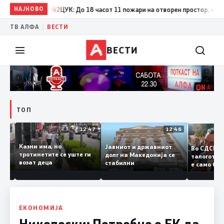
НАЈНОВО
17:42
ЦУК: До 18 часот 11 пожари на отворен простор, од кои т
|
ТВ АЛФА
ВЕСТИ
ВЕСТИ
ТОП
12:50
12:47
12:46
Казни има, но
Јавниот и државниот
Во СДС
дии и
тротинетите се уште ги
долг на Македонија се
талогот
возат деца
стабилни
е само 
ието
копија 
Заев
ЕКОНОМИЈА
Николоски: Потребно е ЕК да