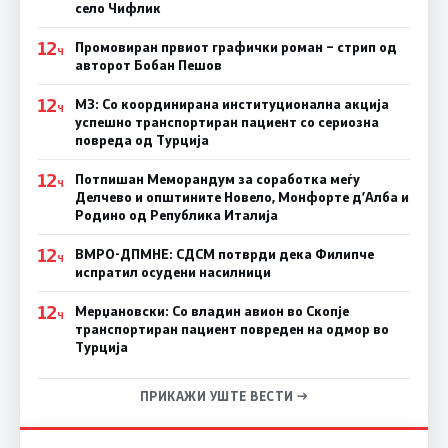
село Чифлик
12
Промовиран првиот графички роман – стрип од
Ч
авторот Бобан Пешов
12
МЗ: Со координирана институционална акција
Ч
успешно транспортиран пациент со сериозна
повреда од Турција
12
Потпишан Меморандум за соработка меѓу
Ч
Делчево и општините Новело, Монфорте д’Алба и
Родино од Република Италија
12
ВМРО-ДПМНЕ: СДСM потврди дека Филипче
Ч
испратил осудени насилници
12
Мерџановски: Со владин авион во Скопје
Ч
транспортиран пациент повреден на одмор во
Турција
ПРИКАЖИ УШТЕ ВЕСТИ →