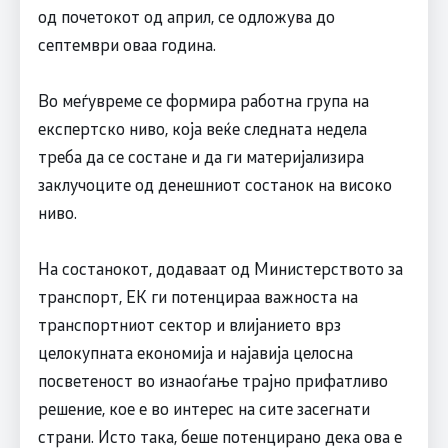
од почетокот од април, се одложува до
септември оваа година.
Во меѓувреме се формира работна група на
експертско ниво, која веќе следната недела
треба да се состане и да ги материјализира
заклучоците од денешниот состанок на високо
ниво.
На состанокот, додаваат од Министерството за
транспорт, ЕК ги потенцираа важноста на
транспортниот сектор и влијанието врз
целокупната економија и најавија целосна
посветеност во изнаоѓање трајно прифатливо
решениe, кое е во интерес на сите засегнати
страни. Исто така, беше потенцирано дека ова е