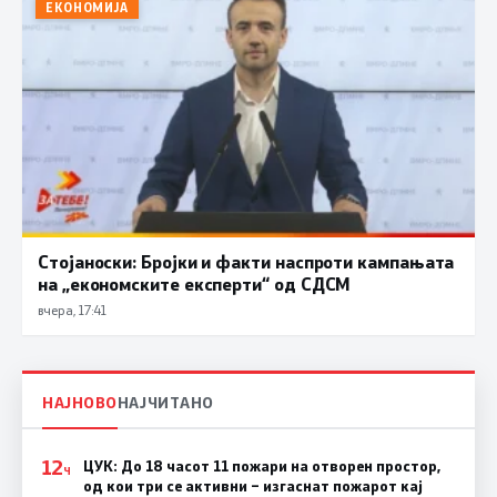
ЕКОНОМИЈА
Стојаноски: Бројки и факти наспроти кампањата
на „економските експерти“ од СДСM
вчера, 17:41
НАЈНОВО
НАЈЧИТАНО
12
ЦУК: До 18 часот 11 пожари на отворен простор,
Ч
од кои три се активни – изгаснат пожарот кај