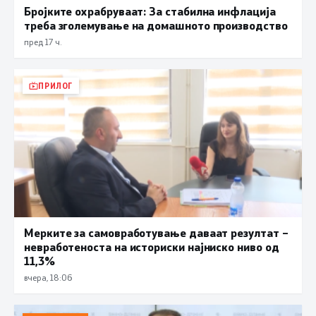
Бројките охрабруваат: За стабилна инфлација
треба зголемување на домашното производство
пред 17 ч.
ПРИЛОГ
Мерките за самовработување даваат резултат –
невработеноста на историски најниско ниво од
11,3%
вчера, 18:06