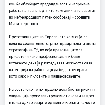
кои ќе обезбедат предвидливост и непречена
работа на транспортните компании што работат
во меѓународниот патен сообраќај – соопшти
Министерството.
Претставниците на Европската комисија, се
вели во соопштението, ја потврдија новата визна
стратегија на ЕУ, во која превозниците се
прифатени како професионалци, и беше
истакнато дека ја разгледуваат можноста оваа
категорија на работници да биде третирана
исто како и пилотите и машиновозачите.
На состанокот е потврдено дека биометриската
евиденција преку електронскиот систем за влез
и излез од/во земјите од шенген-зоната, наместо