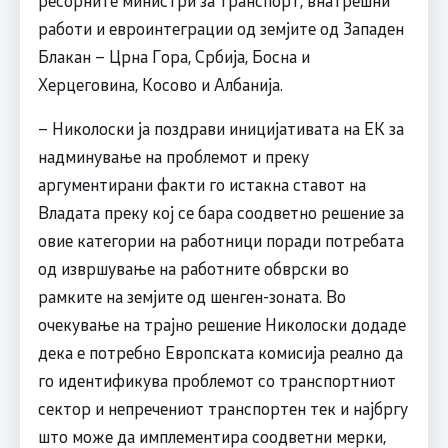
ресорните министри за транспорт, внатрешни
работи и евроинтеграции од земјите од Западен
Блакан – Црна Гора, Србија, Босна и
Херцеговина, Косово и Албанија.
– Николоски ја поздрави иницијативата на ЕК за
надминување на проблемот и преку
аргументирани факти го истакна ставот на
Владата преку кој се бара соодветно решение за
овие категории на работници поради потребата
од извршување на работните обврски во
рамките на земјите од шенген-зоната. Во
очекување на трајно решение Николоски додаде
дека е потребно Европската комисија реално да
го идентификува проблемот со транспортниот
сектор и непречениот транспортен тек и најбргу
што може да имплeментира соодветни мерки,