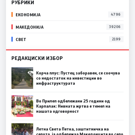
РУБРИКИ
ЕКОНОМИЈА
4796
МАКЕДОНИЈА
39206
СВЕТ
2199
РЕДАКЦИСКИ ИЗБОР
Корча плус: Пустец заборавен, се соочува
со недостаток на инвестиции во
инфраструктурата
Во Прилеп одбележани 25 години од
Карпалак: Нивната жртва е темел на
нашата одговорност
Летна Света Петка, заштитничка на
селото, ја одбележаа Македонците во село