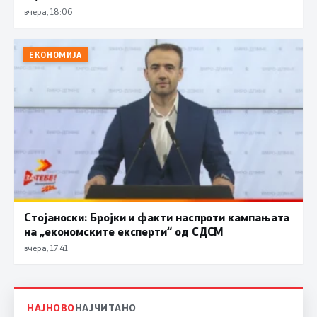
вчера, 18:06
ЕКОНОМИЈА
Стојаноски: Бројки и факти наспроти кампањата
на „економските експерти“ од СДСM
вчера, 17:41
НАЈНОВО
НАЈЧИТАНО