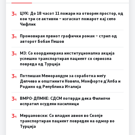
3
ЦУК: До 18 часот 11 пожари на отворен простор, од
Ч
кои три се активни – изгаснат пожарот кај село
Чифлик
3
Промовиран првиот графички роман – стрип од
Ч
авторот Бобан Пешов
3
МЗ: Со координирана институционална акција
Ч
успешно транспортиран пациент со сериозна
повреда од Турција
3
Потпишан Меморандум за соработка меѓу
Ч
Делчево и општините Новело, Монфорте д’Алба и
Родино од Република Италија
3
ВМРО-ДПМНЕ: СДСM потврди дека Филипче
Ч
испратил осудени насилници
3
Мерџановски: Со владин авион во Скопје
Ч
транспортиран пациент повреден на одмор во
Турција