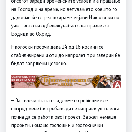
опсегот заради временските услови и е прашање
на Господ и на време, но ветувањето коешто го
дадовме ќе го реализираме, изјави Николоски по
учеството на одбележувањето на празникот
Водици во Охрид.
Ниолоски посочи дека 14 од 16 косини се
стабилизирани и оти до напролет три галерии ќе
бидат завршени целосно.
– За свлечиштата отидовме со решение кое
според мене би требало да се направи уште кога
почна да се работи овој проект. За жал, немаше
проекти, немаше геолошки и геотехнички