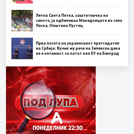
Летна Света Петка, заштитничка на
селото, ја одбележаа Македонците во село
Леска, Општина Пустец
Прва посета на украинскиот претседател
на Србија: Вучиќ му рече на Зеленски дека
не е оптимист за патот кон ЕУ на Белград