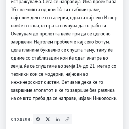
истражувања. Сега се направија. Има проекти за
16 свлечишта од кои 14 ги стаблиизраме,
најголем дел се со галерии, едната кај село Извор
евеќе готова, втората почнува да се работи.
Очекувам до пролетта веќе три да се целосно
завршени. Најголем проблем е кај село Ботум,
цела планина буквално се спушта таму, таму ќе
одиме со стаблизации кои ќе одат внатре во
земја, ќе се спуштаме во земја 14 до 21 метар со
техники кои се модерни, најнови во
инжинерскиот систем. Ветивме дека ќе го
завршиме атопатот и ќе го завршие без разлика
на се што треба да се направи, изјави Николоски.
СПОДЕЛИ: