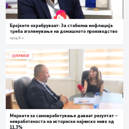
Бројките охрабруваат: За стабилна инфлација
треба зголемување на домашното производство
пред 8 ч.
ПРИЛОГ
Мерките за самовработување даваат резултат –
невработеноста на историски најниско ниво од
11,3%