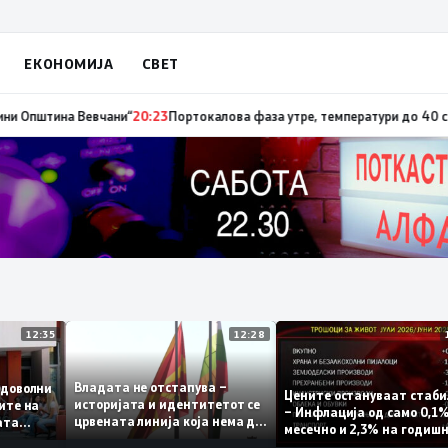
ЕКОНОМИЈА
СВЕТ
тина Вевчани“
20:23
Портокалова фаза утре, температури до 40 степени
12:35
12:28
Владата не отстапува –
се задоволни
Цените остануваат с
историјата и идентитетот се
ениците на
– Инфлација од само 
црвената линија која нема да
жавната
месечно и 2,3% на г
се погази
ниво