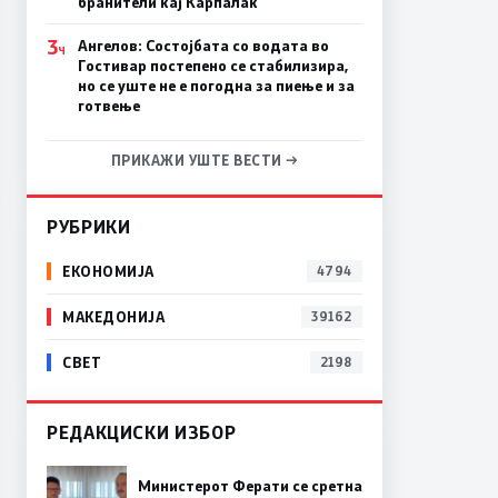
бранители кај Карпалак
3
Ангелов: Состојбата со водата во
Ч
Гостивар постепено се стабилизира,
но се уште не е погодна за пиење и за
готвење
ПРИКАЖИ УШТЕ ВЕСТИ →
РУБРИКИ
ЕКОНОМИЈА
4794
МАКЕДОНИЈА
39162
СВЕТ
2198
РЕДАКЦИСКИ ИЗБОР
Министерот Ферати се сретна