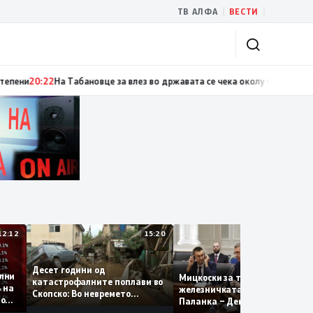
|
|
ТВ АЛФА
ВЕСТИ
20:22
На Табановце за влез во државата се чека околу 45 минути
20:21
Ан
12:12
15:20
Десет години од
табилни
Мицкоски за третата фаз
катастрофалните поплави во
0,1% на
железничката делница К
Скопско: Во невремето
одишно
Паланка – Деве Баир:
загинаа 22 лица
Проектот нема да заврши