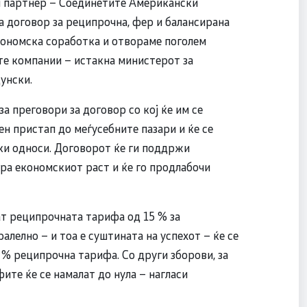
и партнер – Соединетите Американски
а договор за реципрочна, фер и балансирана
економска соработка и отвораме поголем
те компании – истакна министерот за
унски.
за преговори за договор со кој ќе им се
н пристап до меѓусебните пазари и ќе се
ки односи. Договорот ќе ги поддржи
ра економскиот раст и ќе го продлабочи
ат реципрочната тарифа од 15 % за
алелно – и тоа е суштината на успехот – ќе се
% реципрочна тарифа. Со други зборови, за
ите ќе се намалат до нула – нагласи