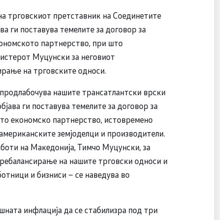
на трговскиот претставник на Соединетите
а ги поставува темелите за договор за
кономското партнерство, при што
истерот Муцунски за неговиот
ирање на трговските односи.
и продлабочува нашите трансатлантски врски
бјава ги поставува темелите за договор за
шето економско партнерство, истовремено
 американските земјоделци и производители.
боти на Македонија, Тимчо Муцунски, за
 ребалансирање на нашите трговски односи и
отници и бизниси – се наведува во