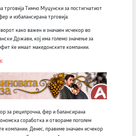
а трговија Тимчо Муцунски за постигнатиот
фер и избалансирана трговија.
оворот како важен и значаен исчекор во
нски Држави, кој има големо значење за
ефит ќе имаат македонските компании.
к
:
вор за реципрочна, фер и балансирана
економска соработка и отвораме поголем
е компании. Денес, правиме значаен исчекор