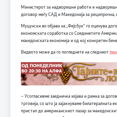
Министерот за надворешни работи и надворешн
договор меѓу САД и Македонија за реципрочна, 
Муцунски во објава на „Фејсбук“ го оценува дог
економската соработка со Соединетите Америка
македонската економија и од кој конкретен бен
Видеото може да го погледнете на следниот
лин
– Усогласивме заедничка изјава и рамка за дого
трговија, со што ја зајакнуваме билатералната 
пристап до американскиот пазар за македонскит