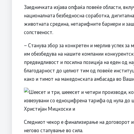
Заедничката изјава опфаќа повеќе области, вклу
националната безбедносна соработка, дигиталнат
животната средина, нетарифните бариери и заш
сопственост.
– Станува збор за конкретен и мерлив успех за 
им обезбедува на нашите компании конкурентска
предвидливост и посилна позиција на еден од на
благодарност до целиот тим од повеќе институ
како и тимот на македонската амбасада во Ваш
Следниот чекор е финализирање на договорот 
негово стапување во сила.