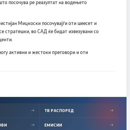
истијан Мицкоски посочувајѓи оти шеесет и
 се стратешки, во САД ќе бидат извезувани со
центи.
ногу активни и жестоки преговори и оти
→
ТВ РАСПОРЕД
→
ОВИ
→
ЕМИСИИ
→