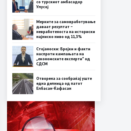
со турскиот амбасадор
Улусој
Мерките за самовработување
даваат резултат –
невработеноста на историски
најниско ниво од 11,3%
Стојаноски: Бројки и факти
наспроти кампањата на
„економските експерти“ од
СДСM
Отворена за сообраќај уште
една делница од патот
Елбасан-Ќафасан