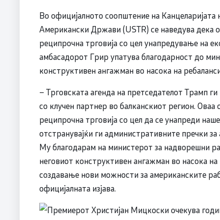
Во официјалното соопштение на Канцеларијата 
Американски Држави (USTR) се наведува дека ов
реципрочна трговија со цел унапредување на е
амбасадорот Грир упатува благодарност до мин
конструктивен ангажман во насока на ребаланс
– Трговската агенда на претседателот Трамп г
со клучен партнер во балканскиот регион. Оваа о
реципрочна трговија со цел да се унапреди на
отстранувајќи ги административните пречки за
Му благодарам на министерот за надворешни ра
неговиот конструктивен ангажман во насока на
создавање нови можности за американските раб
официјалната изјава.