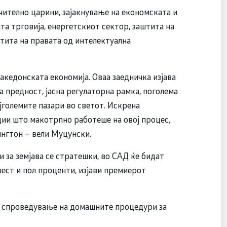
чително царини, зајакнување на економската и
а трговија, енергетскиот сектор, заштита на
тита на правата од интелектуална
македонската економија. Оваа заедничка изјава
 предност, јасна регулаторна рамка, поголема
јголемите пазари во светот. Искрена
ции што макотрпно работеше на овој процес,
ингтон – вели Муцунски.
и спроведување на домашните процедури за