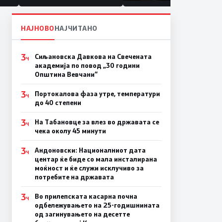
половина тунел во слепа
улица, сега имаме целина
НАЈНОВО
НАЈЧИТАНО
3
Сиљановска Давкова на Свечената
Ч
академија по повод „30 години
Општина Вевчани“
3
Портокалова фаза утре, температури
Ч
до 40 степени
3
На Табановце за влез во државата се
Ч
чека околу 45 минути
3
Андоновски: Националниот дата
Ч
центар ќе биде со мала инсталирана
моќност и ќе служи исклучиво за
потребите на државата
3
Во прилепската касарна почна
Ч
одбележувањето на 25-годишнината
од загинувањето на десетте