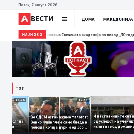
Петок, 7 август 2026
ВЕСТИ
ДОМА
МАКЕДОНИЈА
4
Сиљановска Давкова на Свечената академија по повод „30 години Опш
НАЈНОВО
ТОП
12:46
12:38
И наставниците 
Во СДСМ остана само талогот:
ржавниот долг на
од успехот на уч
Венко Филипче е само бледа и
се стабилни
испитите од др
полоша копија дури и од Зоран
матура
Заев