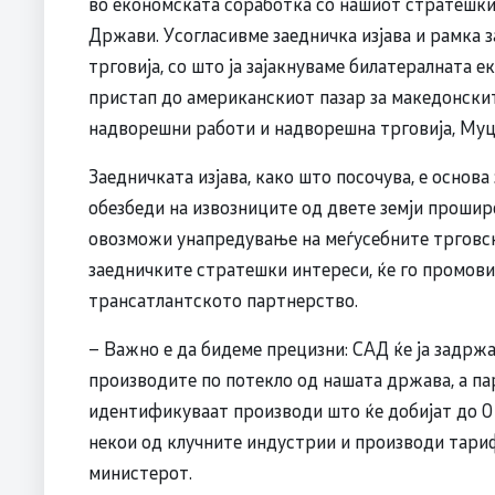
во економската соработка со нашиот стратешк
Држави. Усогласивме заедничка изјава и рамка з
трговија, со што ја зајакнуваме билатералната 
пристап до американскиот пазар за македонски
надворешни работи и надворешна трговија, Муц
Заедничката изјава, како што посочува, е основа 
обезбеди на извозниците од двете земји прошире
овозможи унапредување на меѓусебните трговс
заедничките стратешки интереси, ќе го промови
трансатлантското партнерство.
– Важно е да бидеме прецизни: САД ќе ја задрж
производите по потекло од нашата држава, а пар
идентификуваат производи што ќе добијат до 0 
некои од клучните индустрии и производи тариф
министерот.