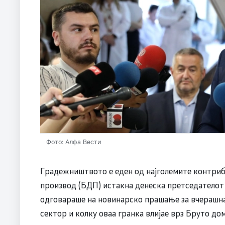
Фото: Алфа Вести
Градежништвото е еден од најголемите контри
производ (БДП) истакна денеска претседателот 
одговараше на новинарско прашање за вчерашн
сектор и колку оваа гранка влијае врз Бруто д