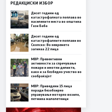
РЕДАКЦИСКИ ИЗБОР
Десет години од
катастрофалната поплава во
населените места во општина
Гази Баба
Десет години од
катастрофалните поплави во
Скопско: Во невремето
загинаа 22 лица
МВР: Превентивни
активности за спречување
пожари и имотни деликти,
како и за безбедно учество во
сообраќајот
МВР: Приведени 15 лица
поради безобѕирно
управување моторно возило,
петмина малолетници