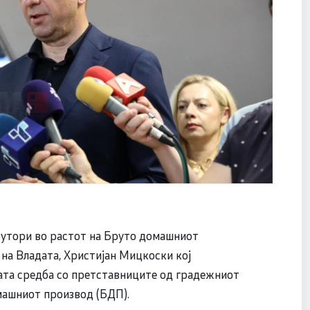
бутори во растот на Бруто домашниот
на Владата, Христијан Мицкоски кој
ата средба со претставниците од градежниот
омашниот производ (БДП).