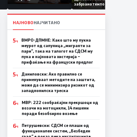
Коридор 8, Македонија
забрзано темпо
станува раскрсница на
Балканот
НАЈНОВО
НАЈЧИТАНО
5
ВМРО-ДПМНЕ: Како што му пукна
Ч
меурот од сапуница „мигранти за
пари“, така на талогот на СДСМ му
пука и најновата хистерија –
прифаќање на француски предлог
5
Даниловски: Ако правилно се
Ч
применуваат методите на заштита,
може да се минимизира ризикот од
западнонилска треска
6
МВР: 222 сообраќајни прекршоци од
Ч
возачи на мотоцикли, 14 лишени
поради безобѕирно возење
6
Петрушевски: СДСМ се плаши од
Ч
функционален систем, „Безбеден
град“ е доказ дека институциите