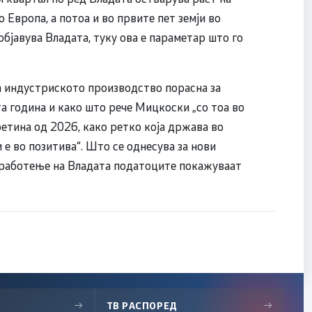
о Европа, а потоа и во првите пет земји во
објавува Владата, туку ова е параметар што го
а индустриското производство порасна за
а година и како што рече Мицкоски „со тоа во
ретина од 2026, како ретко која држава во
е во позитива“. Што се однесува за нови
 работење на Владата податоците покажуваат
→
ТВ РАСПОРЕД
→