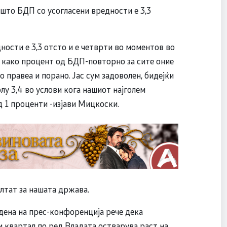
што БДП со усогласени вредности е 3,3
ности е 3,3 отсто и е четврти во моментов во
, како процент од БДП-повторно за сите оние
о правеа и порано. Јас сум задоволен, бидејќи
лу 3,4 во услови кога нашиот најголем
од 1 проценти -изјави Мицкоски.
ултат за нашата држава.
дена на прес-конфоренција рече дека
и квартал по ред Владата остварува раст на