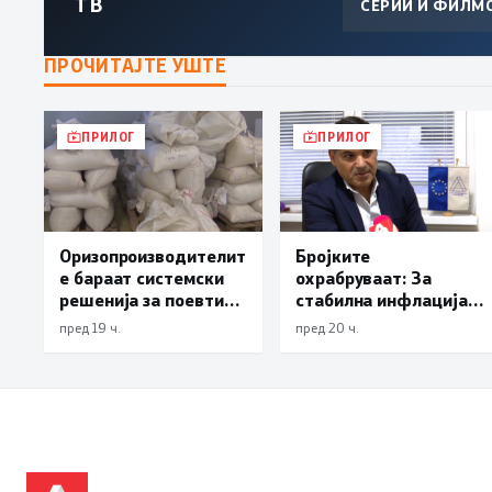
ТВ
СЕРИИ И ФИЛМ
ПРОЧИТАЈТЕ УШТЕ
ПРИЛОГ
ПРИЛОГ
Оризопроизводителит
Бројките
е бараат системски
охрабруваат: За
решенија за поевтино
стабилна инфлација
производство
треба зголемување на
пред 19 ч.
пред 20 ч.
домашното
производство