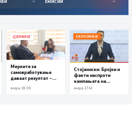
ОВИ
→
ЕМИСИИ
→
ЕКОНОМИЈА
ПРИЛОГ
Мерките за
Стојаноски: Бројки и
самовработување
факти наспроти
даваат резултат –
кампањата на
невработеноста на
„економските
вчера, 18:06
вчера, 17:41
историски најниско
експерти“ од СДСM
ниво од 11,3%