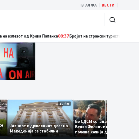
|
|
ТВ АЛФА
ВЕСТИ
огу висок FWI
08:37
Гори ниска вегетација, дрва и пченка во Горно Лисич
12:47
12:46
12:3
Во СДСМ остана само талого
те се
Јавниот и државниот долг на
Венко Филипче е само бледа 
Македонија се стабилни
полоша копија дури и од Зор
Заев