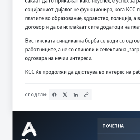
сакаат да го прикажат како неуспех, е успех за
социјалниот дијалог не функционира, кога КСС пр
платите во образование, здравство, полиција, а
договор и да се исплаќаат сите додатоци на пла
Вистинската синдикална борба се води со одгов
работниците, а не со спинови и селективна „заг
одговара на нечии интереси.
КСС ќе продолжи да дејствува во интерес на раб
СПОДЕЛИ:
ПОЧЕТНА