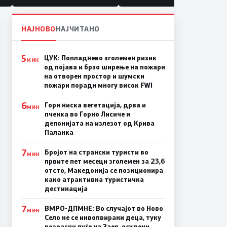
НАЈНОВО
НАЈЧИТАНО
5
ЦУК: Попладнево зголемен ризик
МИН
од појава и брзо ширење на пожари
на отворен простор и шумски
пожари поради многу висок FWI
6
Гори ниска вегетација, дрва и
МИН
пченка во Горно Лисиче и
депонијата на излезот од Крива
Паланка
7
Бројот на странски туристи во
МИН
првите пет месеци зголемен за 23,6
отсто, Македонија се позиционира
како атрактивна туристичка
дестинација
7
ВМРО-ДПМНЕ: Во случајот во Ново
МИН
Село не се инволвирани деца, туку
возрасни луѓе на Заев, осудени