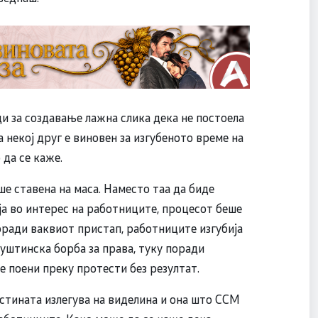
и за создавање лажна слика дека не постоела
 некој друг е виновен за изгубеното време на
 да се каже.
е ставена на маса. Наместо таа да биде
ја во интерес на работниците, процесот беше
ради ваквиот пристап, работниците изгубија
уштинска борба за права, туку поради
 поени преку протести без резултат.
стината излегува на виделина и она што ССМ