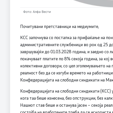
Фото: Алфа Вести
Почитувани претставници на медиумите,
КСС започнува со постапка за прифаќање на пон
административните службеници во рок од 25 до
завршувајќи до 01.03.2028 година, и заедно со
покачуваат платите по 8% секоја година, за кој 
колективни договори, со цел зголемувањето на 
реалност без да се изгуби времето на работници
Конфедерацијата на слободни синдикати на Мак
Конфедерацијата на слободни синдикати (КСС) 
кога таа беше изнесена, без опструкции, без кал
Нашиот став беше и останува јасен – секоја ре
состојба на вработените треба да се искористи 