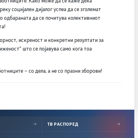
 работниците. Како може да се каже дека
еку социјален дијалог успеа да се зголемат
 во одбараната да се почитува колективниот
та!
орност, искреност и конкретни резултати за
риженост“ што се појавува само кога тоа
отниците – со дела, а не со празни зборови!
→
ТВ РАСПОРЕД
→