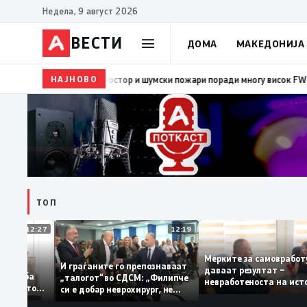
Недела, 9 август 2026
ВЕСТИ
ДОМА
МАКЕДОНИЈА
НАЈНОВО
08:38
ЦУК: Попладнево зголемен ризик од појава и
ТОП
12:27
12:19
Мерките за самовр
уваат: За
И граѓаните го препознаваат
даваат резултат –
ција треба
„талогот“ во СДСМ: „Филипче
невработеноста на 
а домашното
си е добар неврохирург, не
најниско ниво од 11
треба се занимава со