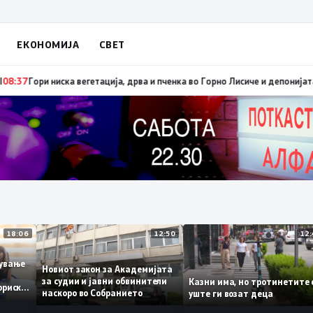
ЕКОНОМИЈА
СВЕТ
 брзо ширење на пожари на отворен простор и шумски пожари поради мн
18:06
12:50
аботување
Новиот закон за Академијата
за судии и јавни обвинители
Казни има, но тротинети
историски
наскоро во Собранието
уште ги возат деца
,3%