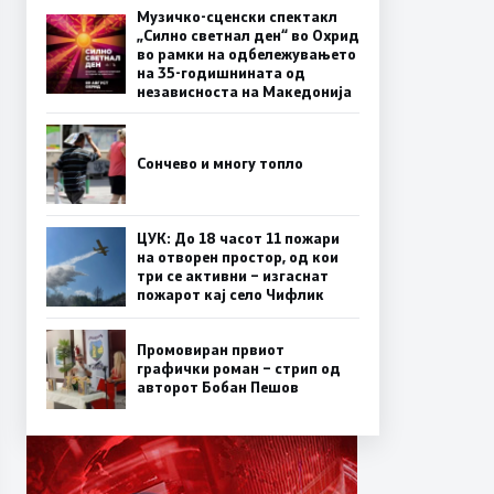
Музичко-сценски спектакл
„Силно светнал ден“ во Охрид
во рамки на одбележувањето
на 35-годишнината од
независноста на Македонија
Сончево и многу топло
ЦУК: До 18 часот 11 пожари
на отворен простор, од кои
три се активни – изгаснат
пожарот кај село Чифлик
Промовиран првиот
графички роман – стрип од
авторот Бобан Пешов