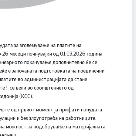
удата за зголемување на платите на
 26 месеци почнувајќи од 01.03.2026 година
 линеарното покачување дополнително ќе се
веќе е започаната подготовката на поединечни
платите во администрацијата да стане
те !, се вели во соопштението од
едонија (КСС).
уште од првиот момент ја прифати понудата
кулации и без злоупотреба на работниците.
ална можност за подобрување на материјалната
веднаш.