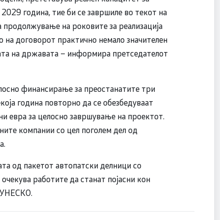
2029 година, тие би се завршиле во текот на
а продолжување на роковите за реализација
о на договорот практично немало значителен
ата на државата – информира претседателот
елосно финансирање за преостанатите три
која година повторно да се обезбедуваат
они евра за целосно завршување на проектот.
ните компании со цел поголем дел од
а.
ата од пакетот автопатски делници со
е очекува работите да станат појасни кон
и УНЕСКО.