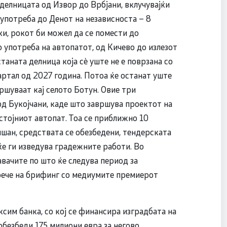
делницата од Извор до Врбјани, вклучувајќи
о употреба до Денот на независноста – 8
и, рокот би можел да се помести до
употреба на автопатот, од Кичево до излезот
таната делница која сè уште не е поврзана со
артал од 2027 година. Потоа ќе останат уште
шуваат кај селото Ботун. Овие три
од Букојчани, каде што завршува проектот на
остојниот автопат. Тоа се приближно 10
шан, средствата се обезбедени, тендерската
ќе ги изведува градежните работи. Во
вачите по што ќе следува период за
рече на брифинг со медиумите премиерот
сим банка, со кој се финансира изградбата на
безбеди 175 милиони евра за негово