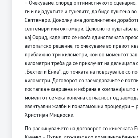
– Очекуваме, според оптимистичкото сценарио, 
ги и вијадуктите и тунелите, да биде пуштена в
Септември. Доколку има дополнителни доработк
септември или октомври. Целосното пуштање во 
кај Охрид, каде што се наоѓа единствената преос
автопатско решение, го очекуваме во првиот кв
приближно три километри, кои во моментот завр
километри треба да се приклучат на делницата 
„Бехтел и Енка“, до точката на поврзување со п
километри. Договорот со заемодавачите е потпи
постапка е завршена и избрана е компанија што 
моментот се чека конечна согласност од заемода
евентуални жалби и понатамошни процедури – 
Христијан Мицкоски.
По раскинувањето на договорот со кинеската Ек
Кичево – Охрид, државата со домашните банки о