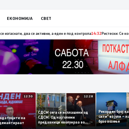
ЕКОНОМИЈА
СВЕТ
снати, два се активни, а еден е под контрола
14:32
Ристески: Се контроли
12:30
12:28
Рекорден бро
СДСМ сега се исплашени од
сити“ во јули
СДСМ: Од најголеми
и: Податоците на
брзо возење
предавници еволуираа во
т ја демантираат
најголеми патриоти
јата