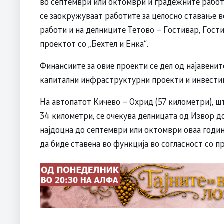
во септември или октомври и градежните работи
се заокружуваат работите за целосно ставање во
работи и на делниците Тетово – Гостивар, Гост
проектот со „Бехтел и Енка“.
Финансиите за овие проекти се дел од најавенит
капитални инфраструктурни проекти и инвестиц
На автопатот Кичево – Охрид (57 километри), шт
34 километри, се очекува делницата од Извор д
најдоцна до септември или октомври оваа годин
да биде ставена во функција во согласност со 