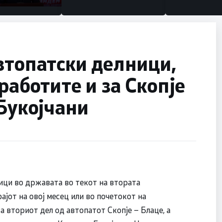
втопатски делници,
работите и за Скопје
 Букојчани
ици во државата во текот на втората
ајот на овој месец или во почетокот на
а вториот дел од автопатот Скопје – Блаце, а