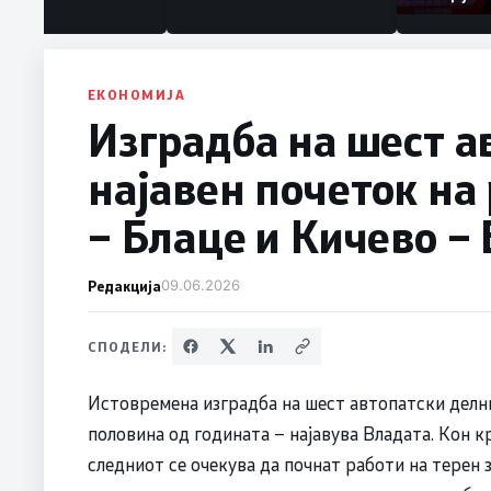
ЕКОНОМИЈА
Изградба на шест а
најавен почеток на 
– Блаце и Кичево –
Редакција
09.06.2026
СПОДЕЛИ:
Истовремена изградба на шест автопатски делн
половина од годината – најавува Владата. Кон кр
следниот се очекува да почнат работи на терен з