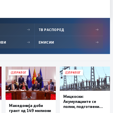
→
ТВ РАСПОРЕД
→
ОВИ
→
ЕМИСИИ
→
ПРИЛОГ
ПРИЛОГ
Мицкоски:
Акумулациите се
Македонија доби
полни, подготвени
грант од 149 милиони
сме за сите ризици, не