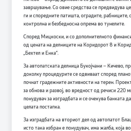
завршување. Со овие средства се предвидува ц
ги и споредните патишта, оградите, рабниците, 
контролна и безбедносна опрема во тунелите.
Според Мицкоски, и со дополнителното финанси
од цената на делниците на Коридорот 8 и Корид
„Бехтел и Енка“.
За автопатската делница Букојчани – Кичево, п
доколку процедурите се одвиваат според планот
почнат градежните активности на терен. Проект
за обнова и развој, во вредност од речиси 220 м
понудувач за изградбата и се очекува банката 
целата постапка.
За изградбата на вториот дел од автопатот Блац
исто така избран е понудувач, има жалба, која в