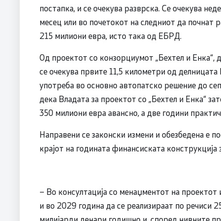
постапка, и се очекува разврска. Се очекува не
месец или во почетокот на следниот да почнат р
215 милиони евра, исто така од ЕБРД.
Од проектот со конзорциумот „Бехтел и Енка“, 
се очекува првите 11,5 километри од делницата
употреба во основно автопатско решение до се
дека Владата за проектот со „Бехтел и Енка“ зат
350 милиони евра авансно, а две години практич
Направени се законски измени и обезбедена е 
крајот на годината финансиската конструкција 
– Во консултација со менаџментот на проектот 
и во 2029 година да се реализираат по речиси 
милијарди денари годишно и, според нивните пр