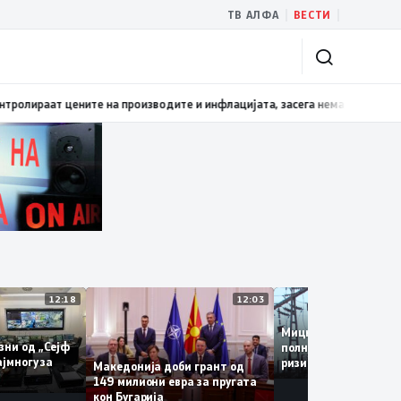
|
|
ТВ АЛФА
ВЕСТИ
раат цените на производите и инфлацијата, засега нема нови економски
12:18
12:03
Мицкоски: Акумул
ј казни од „Сејф
полни, подготвен
 – најмногу за
ризици, не разми
Македонија доби грант од
поскапување на с
149 милиони евра за пругата
кон Бугарија