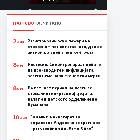
НАЈНОВО
НАЈЧИТАНО
2
Регистрирани осум пожари на
МИН
отворено – пет се изгаснати, два се
активни, а еден е под контрола
8
Ристески: Се контролираат цените
МИН
на производите и инфлацијата,
засега нема нови економски мерки
8
Во летниот период најчести се
МИН
стомачните вируси кај децата,
велат од детското одделение во
Куманово
10
Заменик-министерот за
МИН
здравство Андовски се сретна со
претставници на „Хема-Онко“