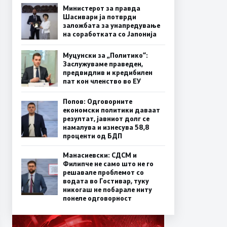
Министерот за правда
Шасивари ја потврди
заложбата за унапредување
на соработката со Јапонија
Муцунски за „Политико“:
Заслужуваме праведен,
предвидлив и кредибилен
пат кон членство во ЕУ
Попов: Одговорните
економски политики даваат
резултат, јавниот долг се
намалува и изнесува 58,8
проценти од БДП
Манасиевски: СДСМ и
Филипче не само што не го
решавале проблемот со
водата во Гостивар, туку
никогаш не побарале ниту
понеле одговорност