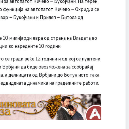
 за автопатот Кичево – Букојчани. На терен
 функција на автопатот Кичево – Охрид, а се
ивар – Букојчани и Прилеп – Битола од
е 10 милијарди евра од страна на Владата во
ии во наредните 10 години.
о се гради веќе 12 години и од кој се пуштени
о Врбјани да биде овозможена за сообраќај
а, а делницата од Врбјани до Ботун исто така
предвидената динамика на градежните работи.