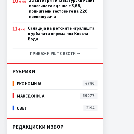
10
За сите три типа матурски испит
МИН
просечната оценка е 3,66,
поништени тестовите на 226
препишувачи
11
​Санација на детските игралишта
МИН
и урбаната опрема низ Кисела
Вода
ПРИКАЖИ УШТЕ ВЕСТИ →
РУБРИКИ
ЕКОНОМИЈА
4786
МАКЕДОНИЈА
39077
СВЕТ
2194
РЕДАКЦИСКИ ИЗБОР