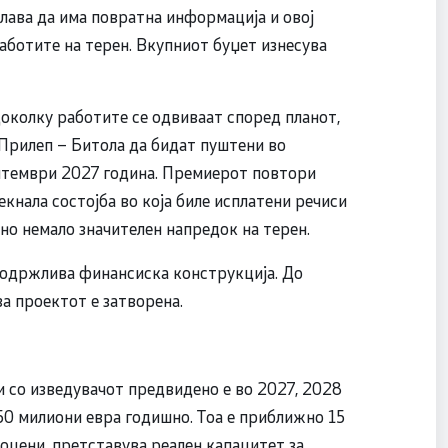
делава да има повратна информација и овој
аботите на терен. Вкупниот буџет изнесува
доколку работите се одвиваат според планот,
 Прилеп – Битола да бидат пуштени во
птември 2027 година. Премиерот повтори
екнала состојба во која биле исплатени речиси
но немало значителен напредок на терен.
поодржлива финансиска конструкција. До
за проектот е затворена.
и со изведувачот предвидено е во 2027, 2028
250 милиони евра годишно. Тоа е приближно 15
оцени, претставува реален капацитет за