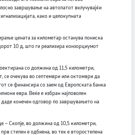
елосно завршување на автопатот вклучувајќи
сигнализацијата, како и целокупната
рање цената за километар останува пониска
орот 10 д, што ги реализира конзорциумот
роектирана со должина од 11,5 километри,
, се очекува во септември или октомври да
от се финансира со заем од Европската банка
илиони евра. Веќе е избран најповолен
да даде конечен одговор по завршувањето на
е – Скопје, во должина од 10,5 километри,
о прв степен е одбиена, во тек е второстепена