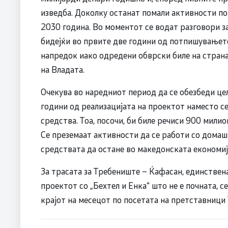
изведба. Доколку останат помали активности по 
2030 година. Во моментот се водат разговори з
бидејќи во првите две години од потпишувањет
напредок иако одредени обврски биле на стран
на Владата.
Очекува во наредниот период да се обезбеди ц
години од реализацијата на проектот наместо се
средства. Тоа, посочи, би биле речиси 900 мили
Се преземаат активности да се работи со домаш
средствата да остане во македонската економиј
За трасата за Требениште – Ќафасан, единствен
проектот со „Бехтел и Енка“ што не е почната, с
крајот на месецот по посетата на претставниц