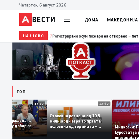
Четврток, 6 август 2026
ВЕСТИ
ДОМА
МАКЕДОНИЈА
НАЈНОВО
14:37
Регистрирани осум пожари на отворено – пет се изга
ТОП
13:12
12:47
Стоковна размена од 10,5
секот од државната
милијарди евра во првата
ра е многу добар со
половина од годината –
Мицкоск
ка 3,66
Македонија го зголемува
Еуроста
извозот
опозици