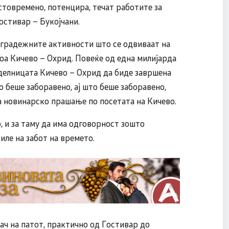
стовремено, потенцира, течат работите за
остивар – Букојчани.
 градежните активности што се одвиваат на
тоа Кичево – Охрид. Повеќе од една милијарда
 делницата Кичево – Охрид да биде завршена
о беше заборавено, аj што беше заборавено,
а новинарско прашање по посетата на Кичево.
о, и за таму да има одговорност зошто
иле на забот на времето.
вач на патот, практично од Гостивар до