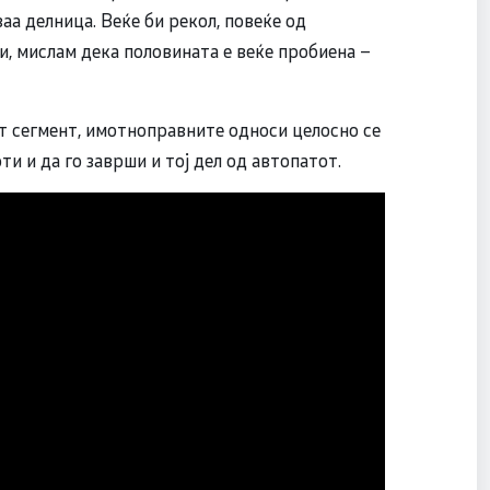
ваа делница. Веќе би рекол, повеќе од
, мислам дека половината е веќе пробиена –
т сегмент, имотноправните односи целосно се
и и да го заврши и тој дел од автопатот.