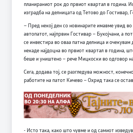
планираниот рок до првиот квартал в година. И
изградба на делницата од Тетово до Гостивар, Г
– Пред некој ден со новинарите имавме увид во
автопатот, најпрвин Гостивар – Букојчани, а по
се инвестира во оваа патна делница и очекувам
некаде најдоцна во првиот квартал в година, шт
беше и уништено – рече Мицкоски во одговор н
Сега, додава тој, се разгледува можност, конечн
работите на патот Кичево – Охрид така се остав
​- Исто така, како што чувме и од самиот изведу