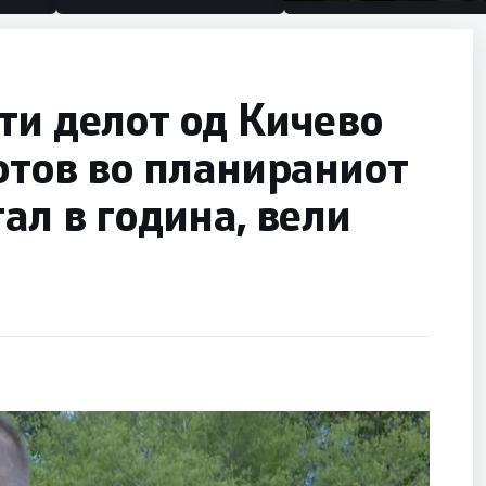
половина тунел во слепа
улица, сега имаме целин
ти делот од Кичево
готов во планираниот
ал в година, вели