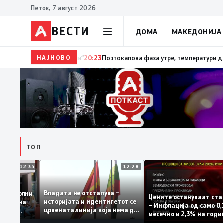
Петок, 7 август 2026
ВЕСТИ
ДОМА
МАКЕДОНИЈА
НАЈНОВО
20:24
Сиљановска Давкова на Свечената академија 
ТОП
12:35
12:28
Владата не отстапува –
 се задоволни
Цените остануваат
историјата и идентитетот се
учениците на
– Инфлација од сам
црвената линија која нема да
ржавната
месечно и 2,3% на 
се погази
ниво