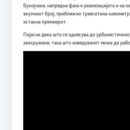
Букојчани, напредна фаза е реализацијата и на о
вкупниот број, приближно триесетина километри
истакна премиерот.
Појасни дека што се однесува до урбанистичкио
заокружени, така што изведувачот може да работ