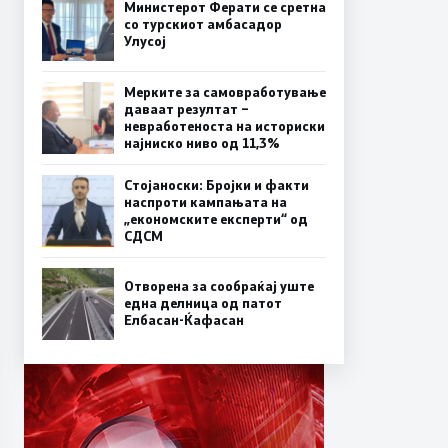
Министерот Ферати се сретна
со турскиот амбасадор
Улусој
Мерките за самовработување
даваат резултат –
невработеноста на историски
најниско ниво од 11,3%
Стојаноски: Бројки и факти
наспроти кампањата на
„економските експерти“ од
СДСM
Отворена за сообраќај уште
една делница од патот
Елбасан-Ќафасан