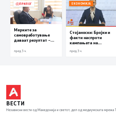
ЕКОНОМИЈА
ПРИЛОГ
Мерките за
Стојаноски: Бројки и
самовработување
факти наспроти
даваат резултат –
кампањата на
невработеноста на
„економските
историски најниско
пред 3 ч.
пред 3 ч.
експерти“ од СДСM
ниво од 11,3%
ВЕСТИ
Независни вести од Македонија и светот, дел од медиумската мрежа