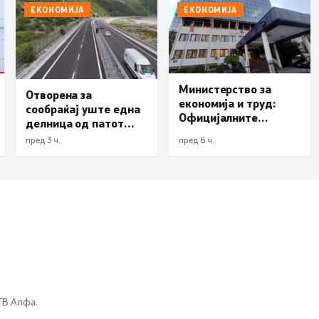
ЕКОНОМИЈА
ЕКОНОМИЈА
Министерство за
Отворена за
економија и труд:
сообраќај уште една
Официјалните
делница од патот
показатели не
Елбасан-Ќафасан
пред 3 ч.
пред 6 ч.
упатуваат на потреба
од воведување нови
интервентни мерки,
ценовните движења
се стабилни
 ТВ Алфа.