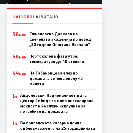
првачиња помалку
а
НАЈНОВО
НАЈЧИТАНО
58
Сиљановска Давкова на
МИН
Свечената академија по повод
„30 години Општина Вевчани“
58
Портокалова фаза утре,
МИН
температури до 40 степени
59
На Табановце за влез во
МИН
државата се чека околу 45
минути
1
Андоновски: Националниот дата
Ч
центар ќе биде со мала инсталирана
моќност и ќе служи исклучиво за
потребите на државата
1
Во прилепската касарна почна
Ч
одбележувањето на 25-годишнината