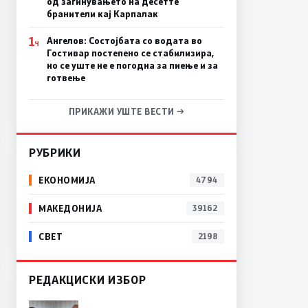
од загинувањето на десетте
бранители кај Карпалак
1
Ангелов: Состојбата со водата во
Ч
Гостивар постепено се стабилизира,
но се уште не е погодна за пиење и за
готвење
ПРИКАЖИ УШТЕ ВЕСТИ →
РУБРИКИ
ЕКОНОМИЈА
4794
МАКЕДОНИЈА
39162
СВЕТ
2198
РЕДАКЦИСКИ ИЗБОР