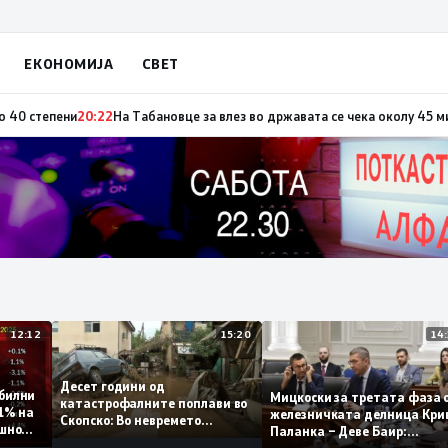
ЕКОНОМИЈА
СВЕТ
по повод „30 години Општина Вевчани“
20:23
Портокалова фаза утре, те
12:12
15:20
Десет години од
 стабилни
Мицкоски за третата фа
катастрофалните поплави во
о 0,1% на
железничката делница 
Скопско: Во невремето
годишно
Паланка – Деве Баир:
загинаа 22 лица
Проектот нема да заврш