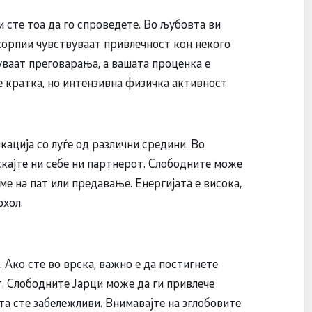
и сте тоа да го спроведете. Во љубовта ви
корпии чувствуваат привлечност кон некого
ваат преговарања, а вашата проценка е
е кратка, но интензивна физичка активност.
кација со луѓе од различни средини. Во
скајте ни себе ни партнерот. Слободните може
ме на пат или предавање. Енергијата е висока,
охол.
 Ако сте во врска, важно е да постигнете
. Слободните Јарци може да ги привлече
та сте забележливи. Внимавајте на зглобовите