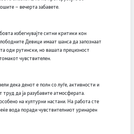
рошите – вечерта забавете.
бовта избегнувајте ситни критики кон
Слободните Девици имаат шанса да запознаат
ата оди рутински, но вашата прецизност
стомакот чувствителен.
ли дека денот е полн со луѓе, активности и
 труд да ја разубавите атмосферата.
особено на културни настани. На работа сте
веќе вода поради чувствителниот уринарен