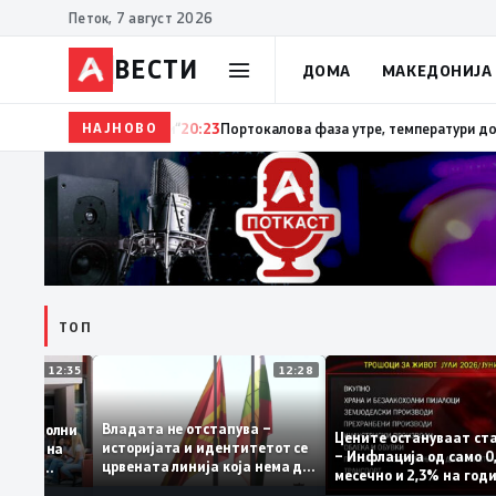
Петок, 7 август 2026
ВЕСТИ
ДОМА
МАКЕДОНИЈА
НАЈНОВО
20:24
Сиљановска Давкова на Свечената академија 
ТОП
12:35
12:28
Владата не отстапува –
е се задоволни
Цените остануваат
историјата и идентитетот се
учениците на
– Инфлација од сам
црвената линија која нема да
ржавната
месечно и 2,3% на 
се погази
ниво