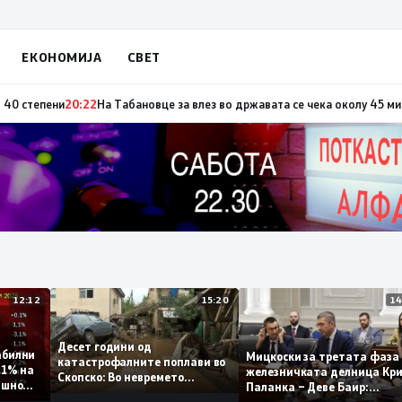
ЕКОНОМИЈА
СВЕТ
по повод „30 години Општина Вевчани“
20:23
Портокалова фаза утре, тем
12:12
15:20
Десет години од
 стабилни
Мицкоски за третата ф
катастрофалните поплави во
о 0,1% на
железничката делница
Скопско: Во невремето
годишно
Паланка – Деве Баир:
загинаа 22 лица
Проектот нема да завр