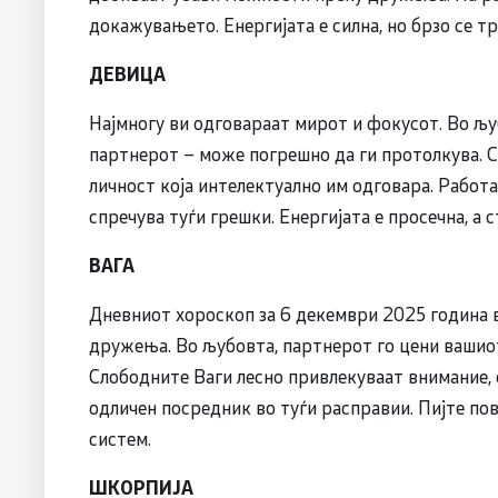
докажувањето. Енергијата е силна, но брзо се т
ДЕВИЦА
Најмногу ви одговараат мирот и фокусот. Во љу
партнерот – може погрешно да ги протолкува. 
личност која интелектуално им одговара. Работ
спречува туѓи грешки. Енергијата е просечна, а 
ВАГА
Дневниот хороскоп за 6 декември 2025 година ве
дружења. Во љубовта, партнерот го цени вашиот
Слободните Ваги лесно привлекуваат внимание, 
одличен посредник во туѓи расправии. Пијте по
систем.
ШКОРПИЈА