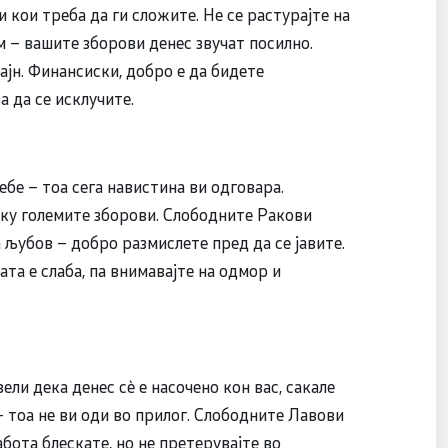
 кои треба да ги сложите. Не се растурајте на
м – вашите зборови денес звучат посилно.
јн. Финансиски, добро е да бидете
а да се исклучите.
бе – тоа сега навистина ви одговара.
лку големите зборови. Слободните Ракови
 љубов – добро размислете пред да се јавите.
та е слабa, па внимавајте на одмор и
ли дека денес сè е насочено кон вас, сакале
– тоа не ви оди во прилог. Слободните Лавови
ота блескате, но не претерувајте во