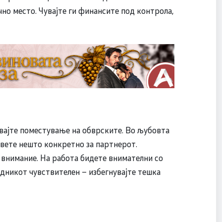
чно место. Чувајте ги финансите под контрола,
увајте поместување на обврските. Во љубовта
вете нешто конкретно за партнерот.
 внимание. На работа бидете внимателни со
удникот чувствителен – избегнувајте тешка