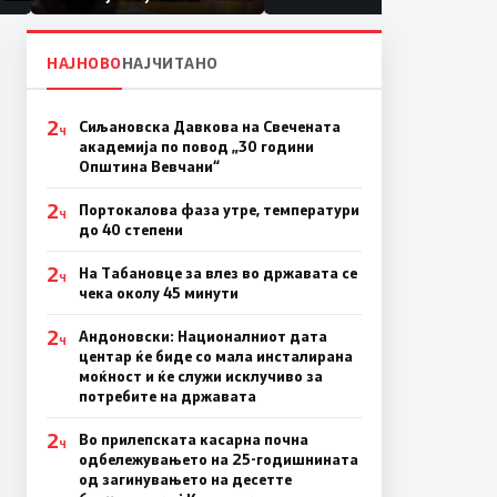
првачиња помалку
а
на
НАЈНОВО
НАЈЧИТАНО
2
Сиљановска Давкова на Свечената
Ч
академија по повод „30 години
Општина Вевчани“
2
Портокалова фаза утре, температури
Ч
до 40 степени
2
На Табановце за влез во државата се
Ч
чека околу 45 минути
2
Андоновски: Националниот дата
Ч
центар ќе биде со мала инсталирана
моќност и ќе служи исклучиво за
потребите на државата
2
Во прилепската касарна почна
Ч
одбележувањето на 25-годишнината
од загинувањето на десетте