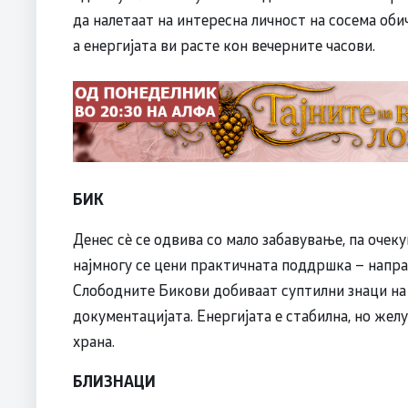
да налетаат на интересна личност на сосема оби
а енергијата ви расте кон вечерните часови.
БИК
Денес сè се одвива со мало забавување, па очек
најмногу се цени практичната поддршка – напра
Слободните Бикови добиваат суптилни знаци на
документацијата. Енергијата е стабилна, но жел
храна.
БЛИЗНАЦИ