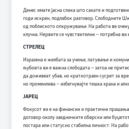
Денес имате јасна слика што сакате и подготвен
годи искрен, подлабок разговор. Слободните Ш
од поблиското опкружување. На работа ве очеку
клучна. Нервите се чувствителни – потребна ви 
СТРЕЛЕЦ
Изразена е желбата за учење, патување и комуни
љубовта ви е важна слободата – затоа не прити
да доживеат убав, но краткотраен сусрет за вре
но променлива – избегнувајте тешка храна и алк
ЈАРЕЦ
Фокусот ви е на финансии и практични прашања.
договор околу заедничките обврски или буџетот
постара или статусно стабилна личност. На рабо