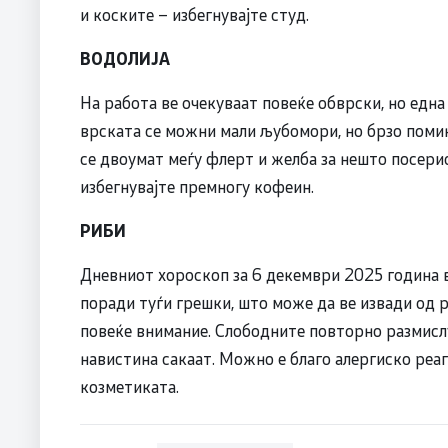
и коските – избегнувајте студ.
ВОДОЛИЈА
На работа ве очекуваат повеќе обврски, но едн
врската се можни мали љубомори, но брзо помин
се двоумат меѓу флерт и желба за нешто посери
избегнувајте премногу кофеин.
РИБИ
Дневниот хороскоп за 6 декември 2025 година в
поради туѓи грешки, што може да ве извади од 
повеќе внимание. Слободните повторно размислув
навистина сакаат. Можно е благо алергиско реа
козметиката.