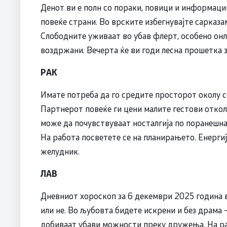
Денот ви е полн со пораки, повици и информации
повеќе страни. Во врските избегнувајте сарказа
Слободните уживаат во убав флерт, особено онла
воздржани. Вечерта ќе ви годи лесна прошетка з
РАК
Имате потреба да го средите просторот околу се
Партнерот повеќе ги цени малите гестови отко
може да почувствуваат носталгија по поранешна
На работа посветете се на планирањето. Енергија
желудник.
ЛАВ
Дневниот хороскоп за 6 декември 2025 година ве
или не. Во љубовта бидете искрени и без драма 
добиваат убави можности преку дружења. На раб