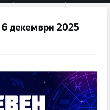
половина тунел во слеп
улица, сега имаме цели
 6 декември 2025