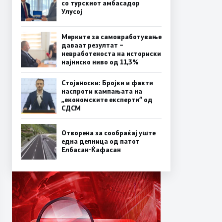
со турскиот амбасадор
Улусој
Мерките за самовработување
даваат резултат –
невработеноста на историски
најниско ниво од 11,3%
Стојаноски: Бројки и факти
наспроти кампањата на
„економските експерти“ од
СДСM
Отворена за сообраќај уште
една делница од патот
Елбасан-Ќафасан