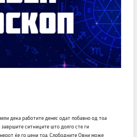
ели дека работите денес одат побавно од тоа
ги завршите ситниците што долго сте ги
нерот ќе го цени тоа. Слободните Овни може