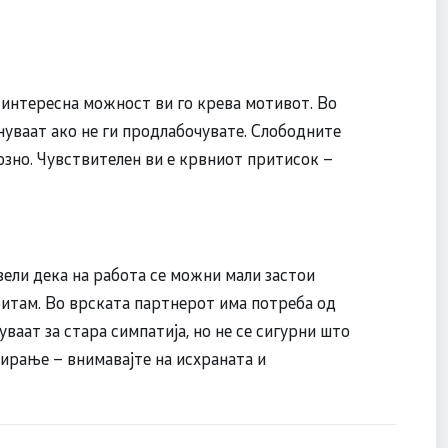
а интересна можност ви го крева мотивот. Во
уваат ако не ги продлабочувате. Слободните
озно. Чувствителен ви е крвниот притисок –
ели дека на работа се можни мали застои
ритам. Во врската партнерот има потреба од
аат за стара симпатија, но не се сигурни што
гирање – внимавајте на исхраната и