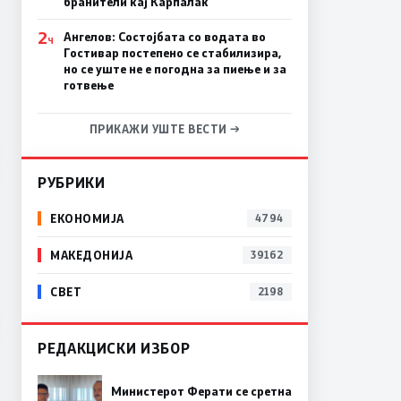
бранители кај Карпалак
2
Ангелов: Состојбата со водата во
Ч
Гостивар постепено се стабилизира,
но се уште не е погодна за пиење и за
готвење
ПРИКАЖИ УШТЕ ВЕСТИ →
РУБРИКИ
ЕКОНОМИЈА
4794
МАКЕДОНИЈА
39162
СВЕТ
2198
РЕДАКЦИСКИ ИЗБОР
Министерот Ферати се сретна