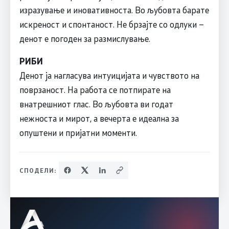
изразување и иновативноста. Во љубовта барате
искреност и спонтаност. Не брзајте со одлуки –
денот е погоден за размислување.
РИБИ
Денот ја нагласува интуицијата и чувството на
поврзаност. На работа се потпирате на
внатрешниот глас. Во љубовта ви годат
нежноста и мирот, а вечерта е идеална за
опуштени и пријатни моменти.
СПОДЕЛИ: