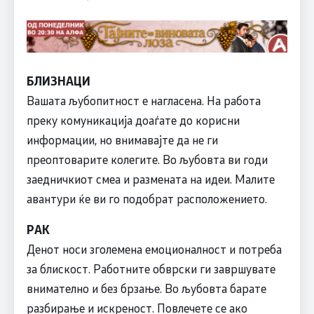
БЛИЗНАЦИ
Вашата љубопитност е нагласена. На работа
преку комуникација доаѓате до корисни
информации, но внимавајте да не ги
преоптоварите колегите. Во љубовта ви годи
заедничкиот смеа и размената на идеи. Малите
авантури ќе ви го подобрат расположението.
РАК
Денот носи зголемена емоционалност и потреба
за блискост. Работните обврски ги завршувате
внимателно и без брзање. Во љубовта барате
разбирање и искреност. Повлечете се ако