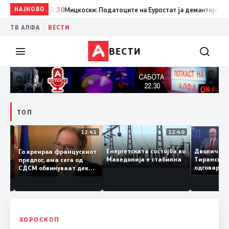
НАЈНОВО
12:30
Мицкоски: Податоците на Еуростат ја демантираат опо
|
ТВ АЛФА
ВЕСТИ
ВЕСТИ
ТОП
13:00
12:41
12:40
Дволиче
Енергетската состојба во
Го креираа францускиот
ако
Тиранск
Македонија е стабилна
предлог, ама сега од
 бран
одговар
СДСМ обвинуваат дека
?
Македони
Владата тајно
гори под
преговарала
„персона
ХОРОСКОП