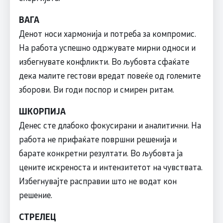
ВАГА
Денот носи хармонија и потреба за компромис.
На работа успешно одржувате мирни односи и
избегнувате конфликти. Во љубовта сфаќате
дека малите гестови вредат повеќе од големите
зборови. Ви годи поспор и смирен ритам.
ШКОРПИЈА
Денес сте длабоко фокусирани и аналитични. На
работа не прифаќате површни решенија и
барате конкретни резултати. Во љубовта ја
цените искреноста и интензитетот на чувствата.
Избегнувајте расправии што не водат кон
решение.
СТРЕЛЕЦ