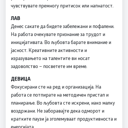
чувствувате премногу притисок или напнатост.
ЛАВ
Денес сакате да бидете забележани и пофалени.
На работа очекувате признание за трудот и
иницијативата. Во љубовта барате внимание и
јасност. Креативните активности и
изразувањето на талентите ви носат
задоволство – посветете им време.
ДЕВИЦА
Фокусирани сте на ред и организација. На
работа се потпирате на методичен пристап и
планирање. Во љубовта сте искрени, иако малку
воздржани. Не заборавајте дека одморот и
кратките паузи ја зголемуваат продуктивноста и
енергијата.