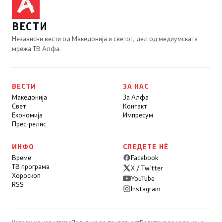
ВЕСТИ
Независни вести од Македонија и светот, дел од медиумската
мрежа ТВ Алфа.
ВЕСТИ
ЗА НАС
Македонија
За Алфа
Свет
Контакт
Економија
Импресум
Прес-релис
ИНФО
СЛЕДЕТЕ НÉ
Време
Facebook
ТВ програма
X / Twitter
Хороскоп
YouTube
RSS
Instagram