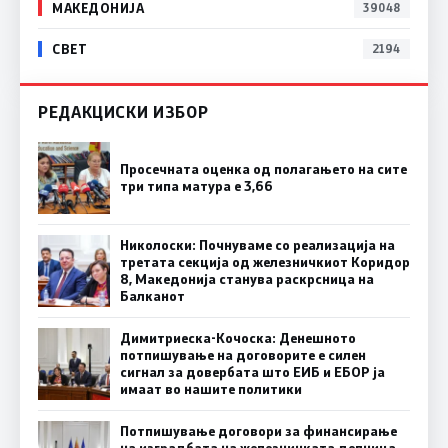
МАКЕДОНИЈА
39048
СВЕТ
2194
РЕДАКЦИСКИ ИЗБОР
Просечната оценка од полагањето на сите
три типа матура е 3,66
Николоски: Почнуваме со реализација на
третата секција од железничкиот Коридор
8, Македонија станува раскрсница на
Балканот
Димитриеска-Кочоска: Денешното
потпишување на договорите е силен
сигнал за довербата што ЕИБ и ЕБОР ја
имаат во нашите политики
Потпишување договори за финансирање
на изградбата на железничката делница