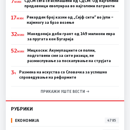
7
СДСМ сега се исплашени од СДСМ: Од најголеми
МИН
предавници еволуираа во најголеми патриоти
17
Рекорден број казни од „Сејф сити“ во јули –
МИН
најмногу за брзо возење
32
Македонија доби грант од 149 милиони евра
МИН
за пругата кон Бугарија
52
Мицкоски: Акумулациите се полни,
МИН
подготвени сме за сите ризици, не
размислување за поскапување на струјата
3
Размена на искуства со Словачка за успешно
Ч
спроведување на реформите
ПРИКАЖИ УШТЕ ВЕСТИ →
РУБРИКИ
ЕКОНОМИЈА
4785