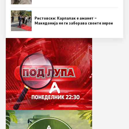
Ристовски: Карпалак е аманет –
Македонија не ги заборава своите херои