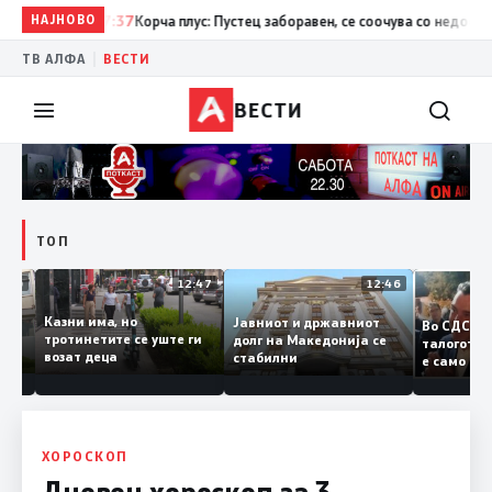
НАЈНОВО
17:37
Корча плус: Пустец заборавен, се соочува со недостато
|
ТВ АЛФА
ВЕСТИ
ВЕСТИ
ТОП
12:50
12:47
12:46
Казни има, но
Јавниот и државниот
Во СДСМ
дии и
тротинетите се уште ги
долг на Македонија се
талогот
возат деца
стабилни
е само 
ието
копија 
Заев
ХОРОСКОП
Дневен хороскоп за 3