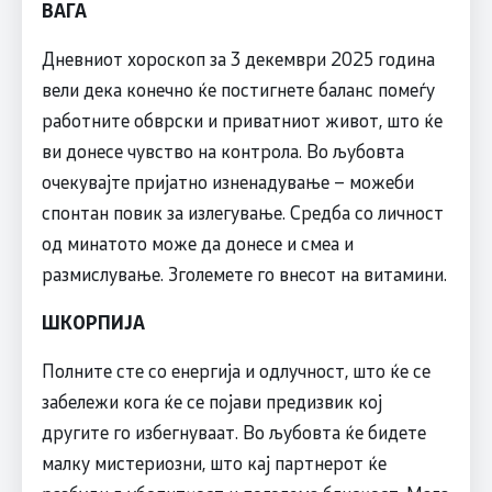
ВАГА
Дневниот хороскоп за 3 декември 2025 година
вели дека конечно ќе постигнете баланс помеѓу
работните обврски и приватниот живот, што ќе
ви донесе чувство на контрола. Во љубовта
очекувајте пријатно изненадување – можеби
спонтан повик за излегување. Средба со личност
од минатото може да донесе и смеа и
размислување. Зголемете го внесот на витамини.
ШКОРПИЈА
Полните сте со енергија и одлучност, што ќе се
забележи кога ќе се појави предизвик кој
другите го избегнуваат. Во љубовта ќе бидете
малку мистериозни, што кај партнерот ќе