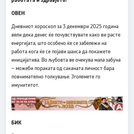
ОВЕН
Дневниот хороскоп за 3 декември 2025 година
вели дека денес ќе почувствувате како ви расте
енергијата, што особено ќе се забележи на
работа кога ќе се појави шанса да покажете
иницијатива. Во љубовта ве очекува мала забуна
– можеби пораката од саканата личност бара
повнимателно толкување. Зголемете го
имунитетот.
БИК