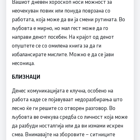
Вашиот дневен хороскоп носи можност за
неочекуван повик или понуда поврзана со
работата, која може да ви ја смени рутината. Во
љубовта е мирно, но мал гест може да го
направи денот посебен. На крајот од денот
опуштете се со омилена книга за да ги
избалансирате мислите. Можно е да се јави
несоница.
БЛИЗНАЦИ
Денес комуникацијата е клучна, особено на
работа каде се појавуваат недоразбирања што
лесно ќе ги решите со отворен разговор. Во
љубовта ве очекува средба со личност која може
да разбуди носталгија или да ви измами искрен
смеа. Внимавајте на зборовите – ситниците