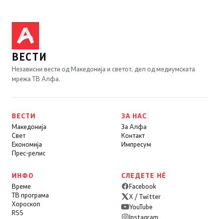
ВЕСТИ
Независни вести од Македонија и светот, дел од медиумската
мрежа ТВ Алфа.
ВЕСТИ
ЗА НАС
Македонија
За Алфа
Свет
Контакт
Економија
Импресум
Прес-релис
ИНФО
СЛЕДЕТЕ НÉ
Време
Facebook
ТВ програма
X / Twitter
Хороскоп
YouTube
RSS
Instagram