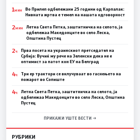
1
Во Прилеп одбележани 25 години од Карпалак:
МИН
Нивната жртва е темел на нашата одговорност
2
Летна Света Петка, заштитничка на селото, ја
МИН
одбележаа Македонците во село Леска,
Општина Пустец
2
Прва посета на украинскиот претседател на
Ч
Србија: Вучиќ му рече на Зеленски дека не е
оптимист за патот кон ЕУ на Белград
4
Три ер трактори се вклучуваат во гаснењето на
Ч
пожарот во Сопиште
4
Летна Света Петка, заштитничка на селото, ја
Ч
одбележаа Македонците во село Леска, Општина
Пустец
ПРИКАЖИ УШТЕ ВЕСТИ →
РУБРИКИ