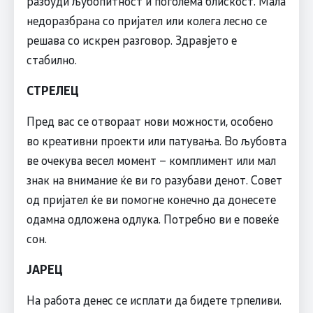
разбуди љубопитност и поголема блискост. Мала
недоразбрана со пријател или колега лесно се
решава со искрен разговор. Здравјето е
стабилно.
СТРЕЛЕЦ
Пред вас се отвораат нови можности, особено
во креативни проекти или патувања. Во љубовта
ве очекува весел момент – комплимент или мал
знак на внимание ќе ви го разубави денот. Совет
од пријател ќе ви помогне конечно да донесете
одамна одложена одлука. Потребно ви е повеќе
сон.
ЈАРЕЦ
На работа денес се исплати да бидете трпеливи.