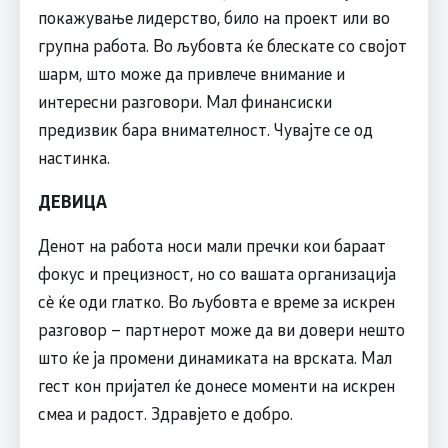
покажување лидерство, било на проект или во
групна работа. Во љубовта ќе блескате со својот
шарм, што може да привлече внимание и
интересни разговори. Мал финансиски
предизвик бара внимателност. Чувајте се од
настинка.
ДЕВИЦА
Денот на работа носи мали пречки кои бараат
фокус и прецизност, но со вашата организација
сè ќе оди глатко. Во љубовта е време за искрен
разговор – партнерот може да ви довери нешто
што ќе ја промени динамиката на врската. Мал
гест кон пријател ќе донесе моменти на искрен
смеа и радост. Здравјето е добро.