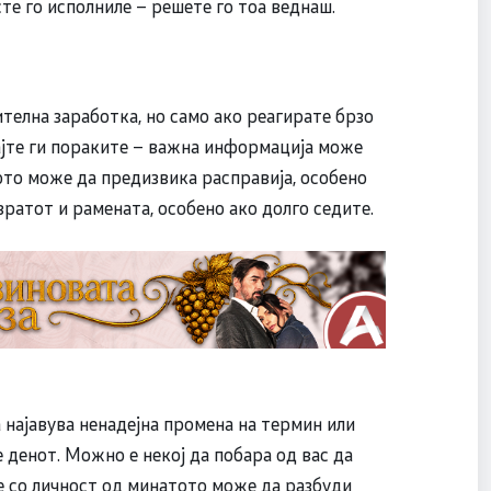
сте го исполниле – решете го тоа веднаш.
телна заработка, но само ако реагирате брзо
ајте ги пораките – важна информација може
то може да предизвика расправија, особено
вратот и рамената, особено ако долго седите.
најавува ненадејна промена на термин или
е денот. Можно е некој да побара од вас да
е со личност од минатото може да разбуди