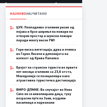
НАЈНОВО
НАЈЧИТАНО
1
ЦУК: Попладнево зголемен ризик од
Ч
појава и брзо ширење на пожари на
отворен простор и шумски пожари
поради многу висок FWI
1
Гори ниска вегетација, дрва и пченка
Ч
во Горно Лисиче и депонијата на
излезот од Крива Паланка
1
Бројот на странски туристи во првите
Ч
пет месеци зголемен за 23,6 отсто,
Македонија се позиционира како
атрактивна туристичка дестинација
1
ВМРО-ДПМНЕ: Во случајот во Ново
Ч
Село не се инволвирани деца, туку
возрасни луѓе на Заев, осудени
насилници и наркомани