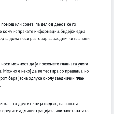
помош или совет, па дел од денот ќе го
те кому испраќате информации, бидејќи една
ерта дома носи разговор за заеднички планови
носи можност да ја преземете главната улога
е. Можно е некој да ве тестира со прашања, но
рот бара јасна одлука околу заеднички план
.
тка што другите не ја виделе, па вашата
ја средите администрацијата или заостанатата