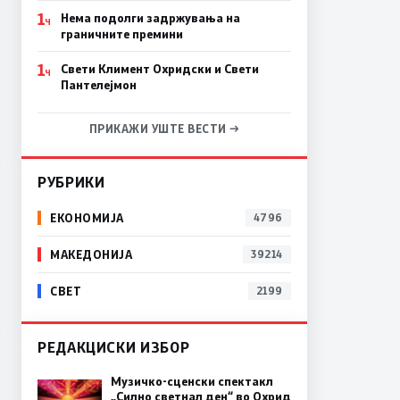
1
Нема подолги задржувања на
Ч
граничните премини
1
Свети Климент Охридски и Свети
Ч
Пантелејмон
ПРИКАЖИ УШТЕ ВЕСТИ →
РУБРИКИ
ЕКОНОМИЈА
4796
МАКЕДОНИЈА
39214
СВЕТ
2199
РЕДАКЦИСКИ ИЗБОР
Музичко-сценски спектакл
„Силно светнал ден“ во Охрид