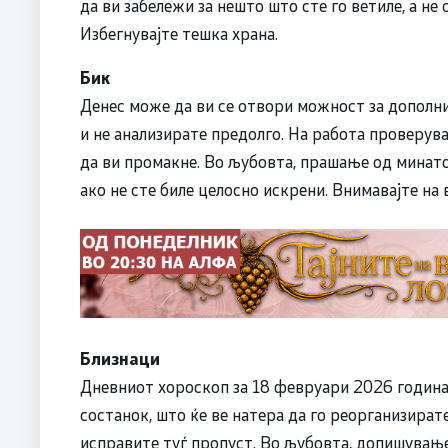
да ви забележи за нешто што сте го ветиле, а не 
Избегнувајте тешка храна.
Бик
Денес може да ви се отвори можност за дополни
и не анализирате предолго. На работа проверув
да ви промакне. Во љубовта, прашање од минато
ако не сте биле целосно искрени. Внимавајте на 
Близнаци
Дневниот хороскоп за 18 февруари 2026 година 
состанок, што ќе ве натера да го реорганизират
исправите туѓ пропуст. Во љубовта, допишувањ