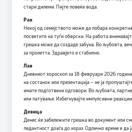
стари дилеми. Пијте повеќе вода.
Рак
Некој од семејството може да побара конкретна 
посветите на туѓи обврски. На работа внимавај
грешка може да создаде забуна. Во љубовта, веч
за пролетта. Здравјето е стабилно.
Лав
Дневниот хороскоп за 18 февруари 2026 година 
на состанок или презентација – не ја пропуштајт
имате подготвени одговори. Во љубовта, партне
или патување. Избегнувајте импулсивни реакции
Девица
Денес ќе забележите грешка во документ или сме
педантност доаѓа до израз. Одлично време е да 