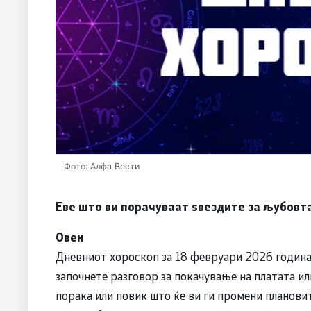
Фото: Алфа Вести
Еве што ви порачуваат ѕвездите за љубовта
Овен
Дневниот хороскоп за 18 февруари 2026 година 
започнете разговор за покачување на платата и
порака или повик што ќе ви ги промени планови