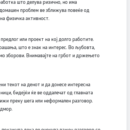
работка што делува ризично, но има
 домашен проблем ве зближува повеќе од
сна физичка активност.
предлог или проект на кој долго работите.
шања, што е знак на интерес. Во љубовта,
мо зборови. Внимавајте на грбот и држењето
ни текот на денот и да донесе интересна
ници, бидејќи ќе ве оддалечат од главната
ближи преку шега или неформален разговор.
одмор.
 покажува дека ве очекува важен разговор со