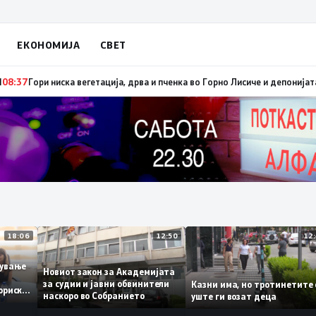
ЕКОНОМИЈА
СВЕТ
брзо ширење на пожари на отворен простор и шумски пожари поради мно
18:06
12:50
аботување
Новиот закон за Академијата
за судии и јавни обвинители
Казни има, но тротинет
историски
наскоро во Собранието
уште ги возат деца
,3%