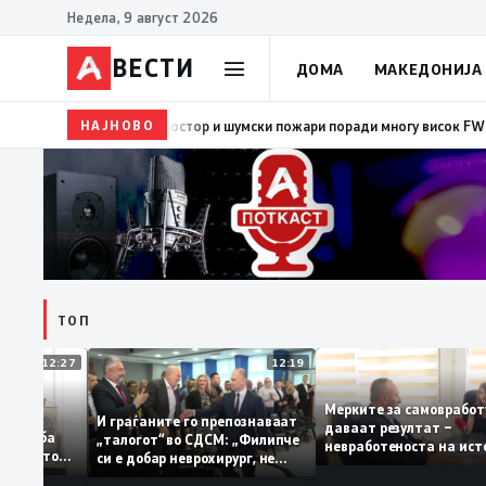
Недела, 9 август 2026
ВЕСТИ
ДОМА
МАКЕДОНИЈА
НАЈНОВО
08:38
ЦУК: Попладнево зголемен ризик од појава и 
ТОП
12:27
12:19
Мерките за самовр
руваат: За
И граѓаните го препознаваат
даваат резултат –
ација треба
„талогот“ во СДСМ: „Филипче
невработеноста на 
а домашното
си е добар неврохирург, не
најниско ниво од 11
треба се занимава со