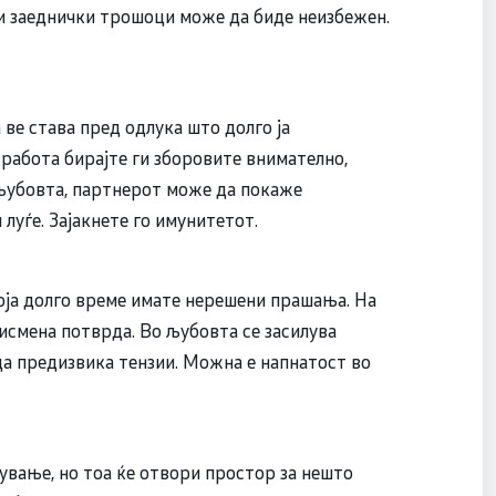
ли заеднички трошоци може да биде неизбежен.
ве става пред одлука што долго ја
 работа бирајте ги зборовите внимателно,
 љубовта, партнерот може да покаже
луѓе. Зајакнете го имунитетот.
која долго време имате нерешени прашања. На
исмена потврда. Во љубовта се засилува
да предизвика тензии. Можна е напнатост во
ување, но тоа ќе отвори простор за нешто