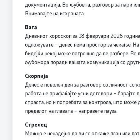
документација. Во љубовта, разговор за пари и
Внимавајте на исхраната.
Вага
Дневниот хороскоп за 18 февруари 2026 година 
одложувате – денес нема простор за чекање. На
бидејќи некој може погрешно да ве разбере. Во
љубомора поради вашата комуникација со други 
Скорпија
Денес е поволен ден за разговор со личност со 
работа не прифаќајте усни договори – барајте п
страста, но и потребата за контрола, што може 
пределот на главата – направете пауза.
Стрелец
Можно е ненадејно да ви се откаже план или пат