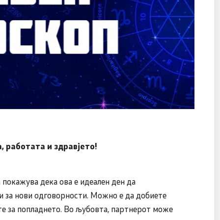
, работата и здравјето!
покажува дека ова е идеален ден да
ли за нови одговорности. Можно е да добиете
те за попладнето. Во љубовта, партнерот може