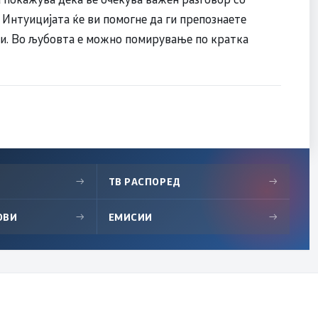
. Интуицијата ќе ви помогне да ги препознаете
зи. Во љубовта е можно помирување по кратка
→
ТВ РАСПОРЕД
→
ОВИ
→
ЕМИСИИ
→