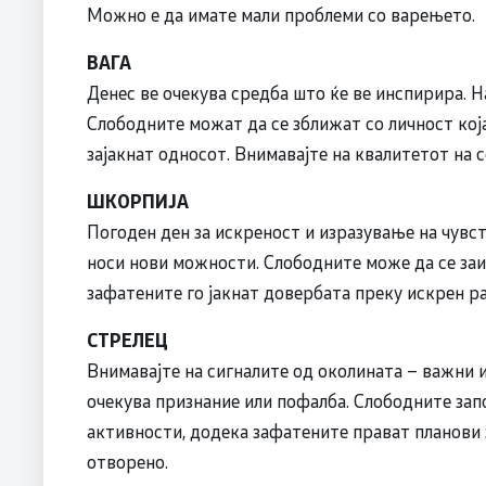
Можно е да имате мали проблеми со варењето.
ВАГА
Денес ве очекува средба што ќе ве инспирира. На
Слободните можат да се зближат со личност која
зајакнат односот. Внимавајте на квалитетот на с
ШКОРПИЈА
Погоден ден за искреност и изразување на чувст
носи нови можности. Слободните може да се заи
зафатените го јакнат довербата преку искрен ра
СТРЕЛЕЦ
Внимавајте на сигналите од околината – важни 
очекува признание или пофалба. Слободните зап
активности, додека зафатените прават планови 
отворено.