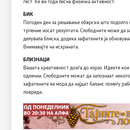
гест. Ќе ви годи лесна физичка активност.
БИК
Погоден ден за решавање обврски што подолго 
трпение носат резултати. Слободните може да з
делувала блиска, додека зафатените ја обновува
Внимавајте на исхраната.
БЛИЗНАЦИ
Вашата креативност доаѓа до израз. Идеите кои
одлични. Слободните можат да запознаат некого
зафатените ќе мора да најдат баланс помеѓу раб
повреди.