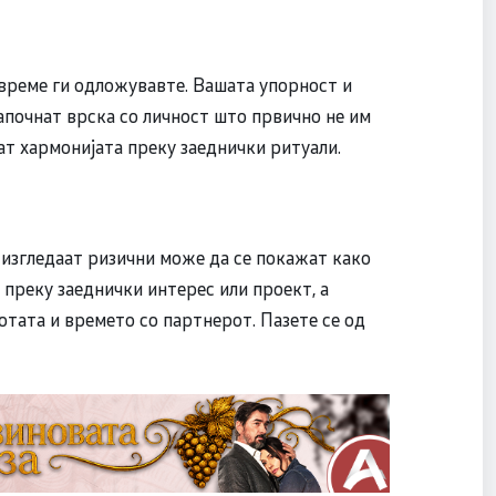
време ги одложувавте. Вашата упорност и
апочнат врска со личност што првично не им
ат хармонијата преку заеднички ритуали.
 изгледаат ризични може да се покажат како
 преку заеднички интерес или проект, а
отата и времето со партнерот. Пазете се од