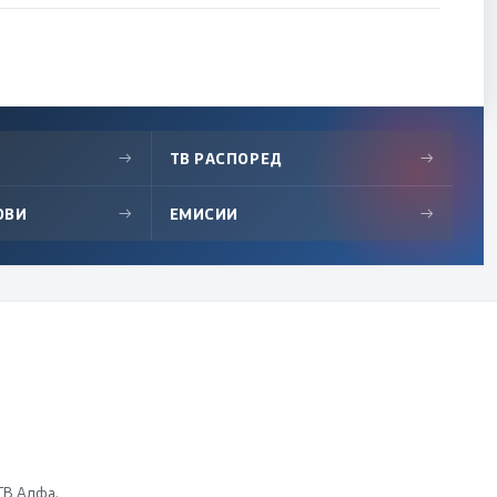
→
ТВ РАСПОРЕД
→
ОВИ
→
ЕМИСИИ
→
 ТВ Алфа.