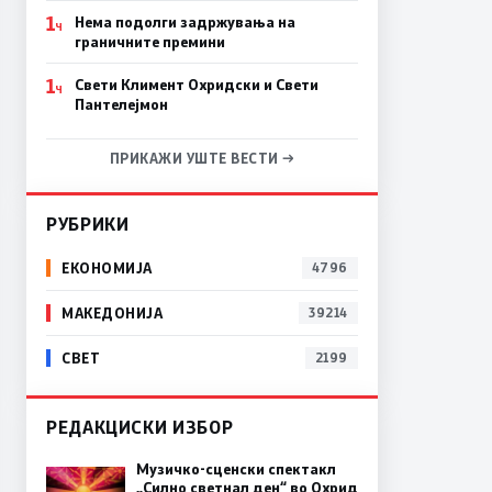
1
Нема подолги задржувања на
Ч
граничните премини
1
Свети Климент Охридски и Свети
Ч
Пантелејмон
ПРИКАЖИ УШТЕ ВЕСТИ →
РУБРИКИ
ЕКОНОМИЈА
4796
МАКЕДОНИЈА
39214
СВЕТ
2199
РЕДАКЦИСКИ ИЗБОР
Музичко-сценски спектакл
„Силно светнал ден“ во Охрид