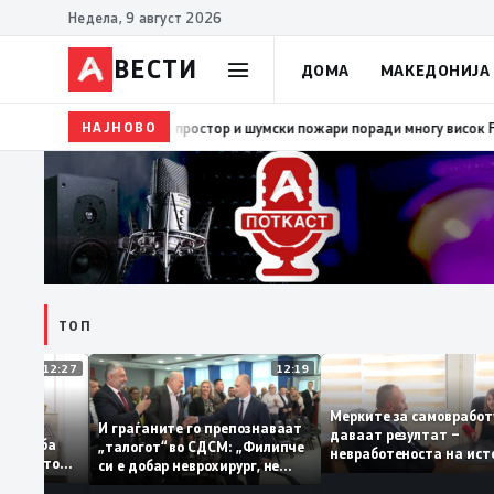
Недела, 9 август 2026
ВЕСТИ
ДОМА
МАКЕДОНИЈА
НАЈНОВО
08:38
ЦУК: Попладнево зголемен ризик од појава
ТОП
12:27
12:19
Мерките за самовр
руваат: За
И граѓаните го препознаваат
даваат резултат –
ација треба
„талогот“ во СДСМ: „Филипче
невработеноста на 
а домашното
си е добар неврохирург, не
најниско ниво од 11
треба се занимава со