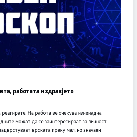
вта, работата и здравјето
а реагирате. На работа ве очекува изненадна
одните можат да се заинтересираат за личност
 зацврстуваат врската преку мал, но значаен