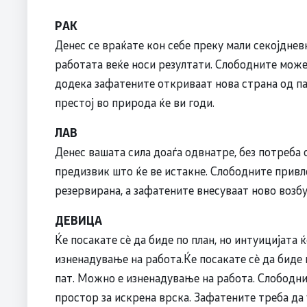
РАК
Денес се враќате кон себе преку мали секојднев
работата веќе носи резултати. Слободните мож
додека зафатените откриваат нова страна од п
престој во природа ќе ви годи.
ЛАВ
Денес вашата сила доаѓа одвнатре, без потреба
предизвик што ќе ве истакне. Слободните привл
резервирана, а зафатените внесуваат ново возб
ДЕВИЦА
Ќе посакате сè да биде по план, но интуицијата 
изненадување на работа.Ќе посакате сè да биде п
пат. Можно е изненадување на работа. Слободни
простор за искрена врска. Зафатените треба да