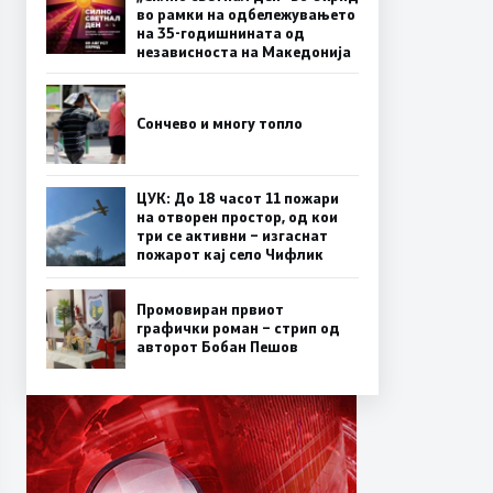
во рамки на одбележувањето
на 35-годишнината од
независноста на Македонија
Сончево и многу топло
ЦУК: До 18 часот 11 пожари
на отворен простор, од кои
три се активни – изгаснат
пожарот кај село Чифлик
Промовиран првиот
графички роман – стрип од
авторот Бобан Пешов