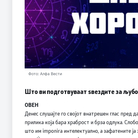
Фото: Алфа Вести
Што ви подготвуваат ѕвездите за љубо
ОВЕН
Денес слушајте го својот внатрешен глас пред д
прилика која бара храброст и брза одлука. Слоб
што им imponira интелектуално, а зафатените ја