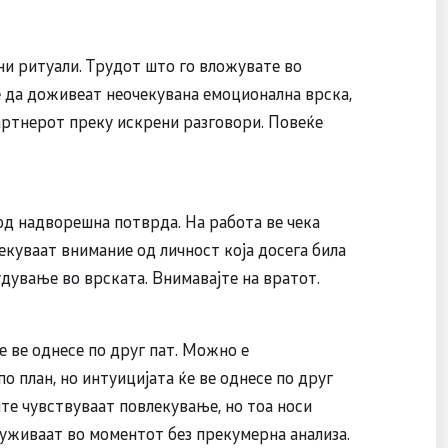
ни ритуали. Трудот што го вложувате во
е да доживеат неочекувана емоционална врска,
артнерот преку искрени разговори. Повеќе
 од надворешна потврда. На работа ве чека
екуваат внимание од личност која досега била
удување во врската. Внимавајте на вратот.
ќе ве однесе по друг пат. Можно е
о план, но интуицијата ќе ве однесе по друг
те чувствуваат повлекување, но тоа носи
 уживаат во моментот без прекумерна анализа.