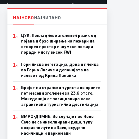
НАЈНОВО
НАЈЧИТАНО
1
ЦУК: Попладнево зголемен ризик од
Ч
појава и брзо ширење на пожари на
отворен простор и шумски пожари
поради многу висок FWI
1
Гори ниска вегетација, дрва и пченка
Ч
во Горно Лисиче и депонијата на
излезот од Крива Паланка
1
Бројот на странски туристи во првите
Ч
пет месеци зголемен за 23,6 отсто,
Македонија се позиционира како
атрактивна туристичка дестинација
1
ВМРО-ДПМНЕ: Во случајот во Ново
Ч
Село не се инволвирани деца, туку
возрасни луѓе на Заев, осудени
насилници и наркомани