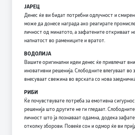
ЈАРЕЦ
Денес ќе ви бидат потребни одлучност и смирено
може да донесе награда ако реагирате промисле
личност од минатото, а зафатените откриваат н
напнатост во рамениците и вратот.
ВОДОЛИЈА
Вашите оригинални идеи денес ќе привлечат вни
иновативни решенија. Слободните влегуваат во 
внесуваат свежина во врската со нова заедничка
РИБИ
Ќе почувствувате потреба за емотивна сигурност
решенија што другите не ги гледаат. Слободнит
личност што ја познаваат одамна, додека зафат
отколку зборови. Повеќе сон и одмор ќе ви приј