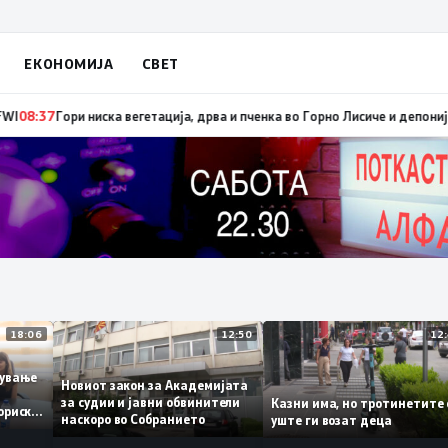
ЕКОНОМИЈА
СВЕТ
 и брзо ширење на пожари на отворен простор и шумски пожари поради м
18:06
12:50
аботување
Новиот закон за Академијата
за судии и јавни обвинители
Казни има, но тротинети
историски
наскоро во Собранието
уште ги возат деца
,3%