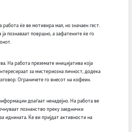
 работа ќе ве мотивира мал, но значаен гест.
 ја познаваат површно, а зафатените ќе го
онот.
ва. На работа преземате иницијатива која
нтересираат за мистериозна личност, додека
зговор. Ограничете го внесот на кофеин.
информации доаѓаат ненадејно. На работа ве
очнуваат познанство преку заеднички
за иднината. Ќе ви пријдат активности на