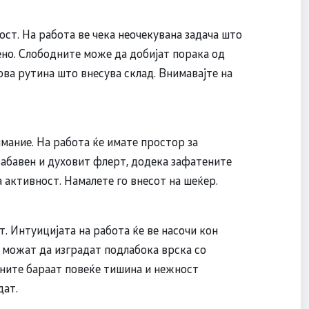
ст. На работа ве чека неочекувана задача што
но. Слободните може да добијат порака од
ова рутина што внесува склад. Внимавајте на
мание. На работа ќе имате простор за
забавен и духовит флерт, додека зафатените
 активност. Намалете го внесот на шеќер.
. Интуицијата на работа ќе ве насочи кон
е можат да изградат подлабока врска со
ените бараат повеќе тишина и нежност
дат.