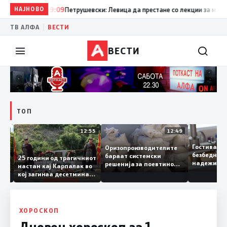
НАЈНОВО
19:09
Петрушевски: Левица да престане со лекции за морал и
|
ТВ АЛФА
ВЕСТИ
ВЕСТИ
ТОП
13:04
12:55
12:49
Гостивар
Оризопроизводителите
безбедна
бараат системски
нија
25 години од трагичниот
надежит
решенија за поевтино
настан кај Карпалак во
следната
производство
кој загинаа десетмина
може да 
македонски бранители
ХОРОСКОП
Дневен хороскоп за 1