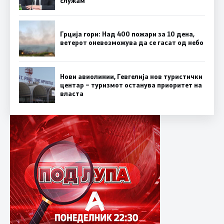
служам
Грција гори: Над 400 пожари за 10 дена,
ветерот оневозможува да се гасат од небо
Нови авиолинии, Гевгелија нов туристички
центар – туризмот останува приоритет на
власта