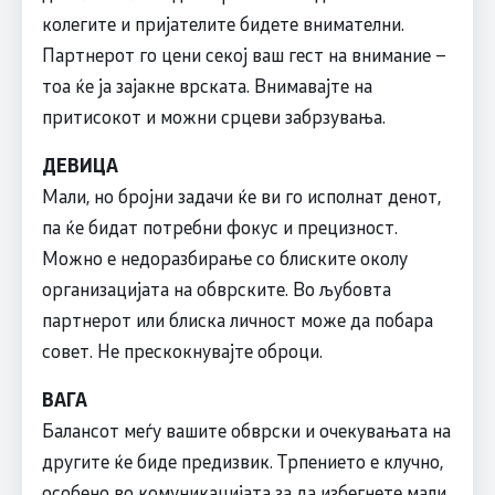
колегите и пријателите бидете внимателни.
Партнерот го цени секој ваш гест на внимание –
тоа ќе ја зајакне врската. Внимавајте на
притисокот и можни срцеви забрзувања.
ДЕВИЦА
Мали, но бројни задачи ќе ви го исполнат денот,
па ќе бидат потребни фокус и прецизност.
Можно е недоразбирање со блиските околу
организацијата на обврските. Во љубовта
партнерот или блиска личност може да побара
совет. Не прескокнувајте оброци.
ВАГА
Балансот меѓу вашите обврски и очекувањата на
другите ќе биде предизвик. Трпението е клучно,
особено во комуникацијата за да избегнете мали