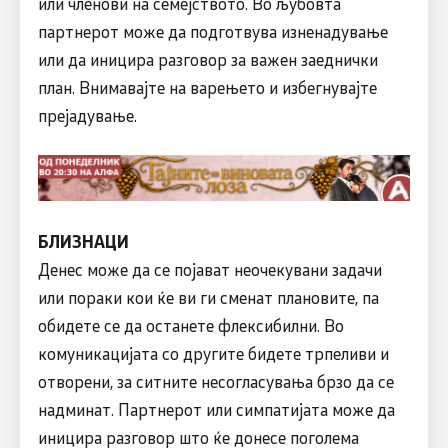
или членови на семејството. Во љубовта
партнерот може да подготвува изненадување
или да иницира разговор за важен заеднички
план. Внимавајте на варењето и избегнувајте
прејадување.
БЛИЗНАЦИ
Денес може да се појават неочекувани задачи
или пораки кои ќе ви ги сменат плановите, па
обидете се да останете флексибилни. Во
комуникацијата со другите бидете трпеливи и
отворени, за ситните несогласувања брзо да се
надминат. Партнерот или симпатијата може да
иницира разговор што ќе донесе поголема