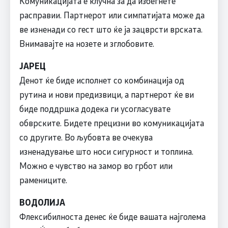
Комуникацијата е клучна за да избегнете
расправии. Партнерот или симпатијата може да
ве изненади со гест што ќе ја зацврсти врската.
Внимавајте на нозете и зглобовите.
ЈАРЕЦ
Денот ќе биде исполнет со комбинација од
рутина и нови предизвици, а партнерот ќе ви
биде поддршка додека ги усогласувате
обврските. Бидете прецизни во комуникацијата
со другите. Во љубовта ве очекува
изненадување што носи сигурност и топлина.
Можно е чувство на замор во грбот или
рамениците.
ВОДОЛИЈА
Флексибилноста денес ќе биде вашата најголема