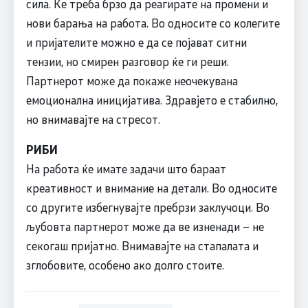
сила. Ќе треба брзо да реагирате на промени и
нови барања на работа. Во односите со колегите
и пријателите можно е да се појават ситни
тензии, но смирен разговор ќе ги реши.
Партнерот може да покаже неочекувана
емоционална иницијатива. Здравјето е стабилно,
но внимавајте на стресот.
РИБИ
На работа ќе имате задачи што бараат
креативност и внимание на детали. Во односите
со другите избегнувајте пребрзи заклучоци. Во
љубовта партнерот може да ве изненади – не
секогаш пријатно. Внимавајте на стапалата и
зглобовите, особено ако долго стоите.