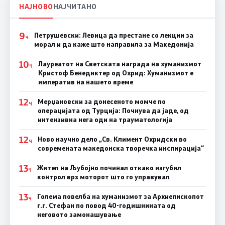
НАЈНОВО
НАЈЧИТАНО
9
Петрушевски: Левица да престане со лекции за
Ч
морал и да каже што направила за Македонија
10
Лауреатот на Светската награда на хуманизмот
Ч
Кристоф Бенедиктер од Охрид: Хуманизмот е
императив на нашето време
12
Мерџановски за донесеното момче по
Ч
операцијата од Турција: Почнува да јаде, од
интензивна нега оди на трауматологија
12
Ново научно дело „Св. Климент Охридски во
Ч
современата македонска творечка инспирација“
13
Жител на Љубојно починал откако изгубил
Ч
контрол врз моторот што го управувал
13
Голема повелба на хуманизмот за Архиепископот
Ч
г.г. Стефан по повод 40-годишнината од
неговото замонашување