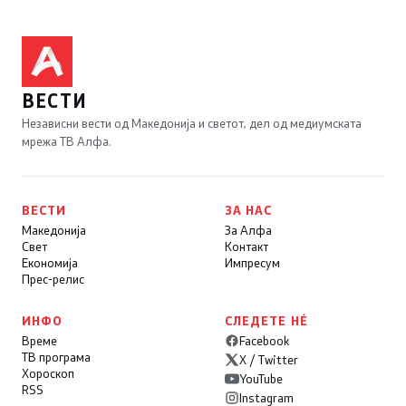
ВЕСТИ
Независни вести од Македонија и светот, дел од медиумската
мрежа ТВ Алфа.
ВЕСТИ
ЗА НАС
Македонија
За Алфа
Свет
Контакт
Економија
Импресум
Прес-релис
ИНФО
СЛЕДЕТЕ НÉ
Време
Facebook
ТВ програма
X / Twitter
Хороскоп
YouTube
RSS
Instagram