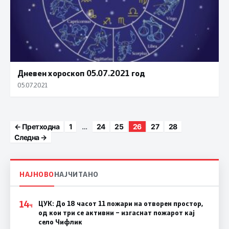
Дневен хороскоп 05.07.2021 год
05.07.2021
Posts paginatio
← Претходна
1
…
24
25
26
27
28
Следна →
НАЈНОВО
НАЈЧИТАНО
14
ЦУК: До 18 часот 11 пожари на отворен простор,
Ч
од кои три се активни – изгаснат пожарот кај
село Чифлик