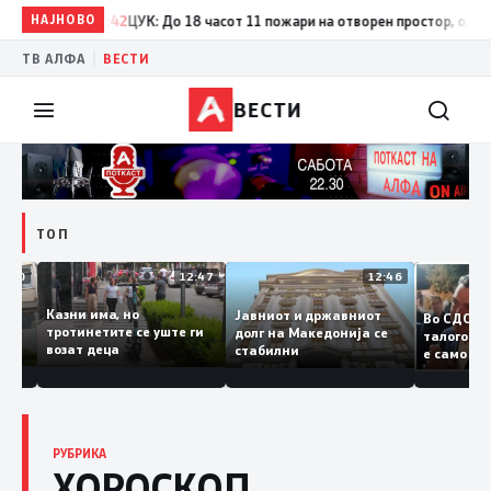
НАЈНОВО
17:42
ЦУК: До 18 часот 11 пожари на отворен простор, од кои три с
|
ТВ АЛФА
ВЕСТИ
ВЕСТИ
ТОП
12:50
12:47
12:46
Казни има, но
Јавниот и државниот
Во С
 судии и
тротинетите се уште ги
долг на Македонија се
тало
ли
возат деца
стабилни
е са
ранието
копи
Заев
РУБРИКА
ХОРОСКОП