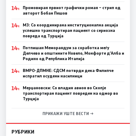
14
Промовиран првиот графички роман – стрип од
Ч
авторот Бобан Пешов
14
МЗ: Со координирана институционална акција
Ч
успешно транспортиран пациент со сериозна
повреда од Турција
14
Потпишан Меморандум за соработка меѓу
Ч
Делчево и општините Новело, Монфорте д’Алба и
Родино од Република Италија
14
ВМРО-ДПМНЕ: СДСM потврди дека Филипче
Ч
испратил осудени насилници
14
Мерџановски: Со владин авион во Скопје
Ч
транспортиран пациент повреден на одмор во
Турција
ПРИКАЖИ УШТЕ ВЕСТИ →
РУБРИКИ