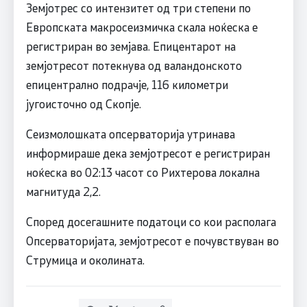
Земјотрес со интензитет од три степени по
Европската макросеизмичка скала ноќеска е
регистриран во земјава. Епицентарот на
земјотресот потекнува од валандонското
епицентрално подрачје, 116 километри
југоисточно од Скопје.
Сеизмолошката опсерваторија утринава
информираше дека земјотресот е регистриран
ноќеска во 02:13 часот со Рихтерова локална
магнитуда 2,2.
Според досегашните податоци со кои располага
Опсерваторијата, земјотресот е почувствуван во
Струмица и околината.