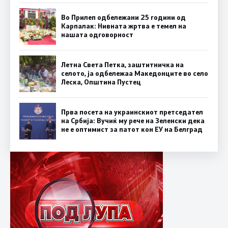
Во Прилеп одбележани 25 години од
Карпалак: Нивната жртва е темел на
нашата одговорност
Летна Света Петка, заштитничка на
селото, ја одбележаа Македонците во село
Леска, Општина Пустец
Прва посета на украинскиот претседател
на Србија: Вучиќ му рече на Зеленски дека
не е оптимист за патот кон ЕУ на Белград