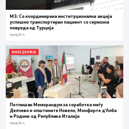
МЗ: Со координирана институционална акција
успешно транспортиран пациент со сериозна
повреда од Турција
пред 14 ч.
МАКЕДОНИЈА
Потпишан Меморандум за соработка меѓу
Делчево и општините Новело, Монфорте д’Алба
и Родино од Република Италија
пред 14 ч.