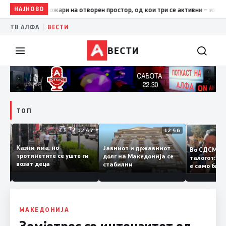
НАЈНОВО
17:42
ЦУК: До 18 часот 11 пожари на отворен простор, од ко
|
ТВ АЛФА
ВЕСТИ
ВЕСТИ
ТОП
12:50
12:47
12:46
Казни има, но
Јавниот и државниот
Во СДСМ 
и и
тротинетите се уште ги
долг на Македонија се
талогот:
возат деца
стабилни
е само б
ето
копија ду
Заев
МАКЕДОНИЈА
Земјотрес со интензитет од