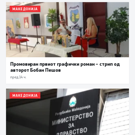
МАКЕДОНИЈА
Промовиран првиот графички роман – стрип од
авторот Бобан Пешов
пред 14 ч.
МАКЕДОНИЈА