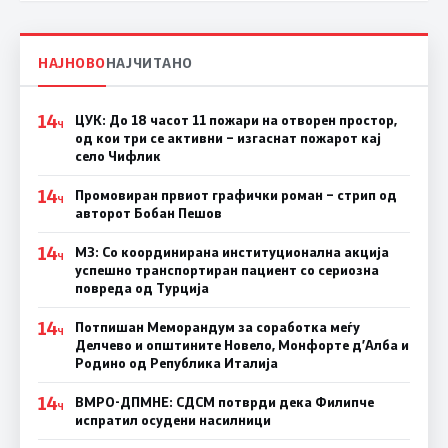
НАЈНОВО
НАЈЧИТАНО
14
ЦУК: До 18 часот 11 пожари на отворен простор,
Ч
од кои три се активни – изгаснат пожарот кај
село Чифлик
14
Промовиран првиот графички роман – стрип од
Ч
авторот Бобан Пешов
14
МЗ: Со координирана институционална акција
Ч
успешно транспортиран пациент со сериозна
повреда од Турција
14
Потпишан Меморандум за соработка меѓу
Ч
Делчево и општините Новело, Монфорте д’Алба и
Родино од Република Италија
14
ВМРО-ДПМНЕ: СДСM потврди дека Филипче
Ч
испратил осудени насилници