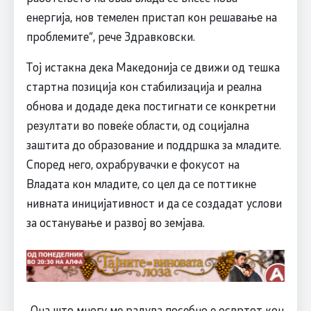
енергија, нов темелен пристап кон решавање на
проблемите“, рече Здравковски.
Тој истакна дека Македонија се движи од тешка
стартна позиција кон стабилизација и реална
обнова и додаде дека постигнати се конкретни
резултати во повеќе области, од социјална
заштита до образование и поддршка за младите.
Според него, охрабрувачки е фокусот на
Владата кон младите, со цел да се поттикне
нивната иницијативност и да се создадат услови
за останување и развој во земјава.
,,Она што многу ме радува посебно е освртот кон