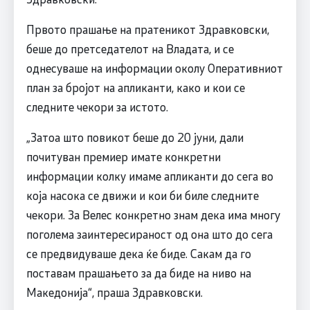
Првото прашање на пратеникот Здравковски,
беше до претседателот на Владата, и се
однесуваше на информации околу Оперативниот
план за бројот на апликанти, како и кои се
следните чекори за истото.
„Затоа што повикот беше до 20 јуни, дали
почитуван премиер имате конкретни
информации колку имаме апликанти до сега во
која насока се движи и кои би биле следните
чекори. За Велес конкретно знам дека има многу
поголема заинтересираност од она што до сега
се предвидуваше дека ќе биде. Сакам да го
поставам прашањето за да биде на ниво на
Македонија“, праша Здравковски.