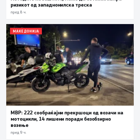
ризикот од западнонилска треска
пред 8 ч.
МАКЕДОНИЈА
МВР: 222 сообраќајни прекршоци од возачи на
мотоцикли, 14 лишени поради безобѕирно
возење
пред 9 ч.