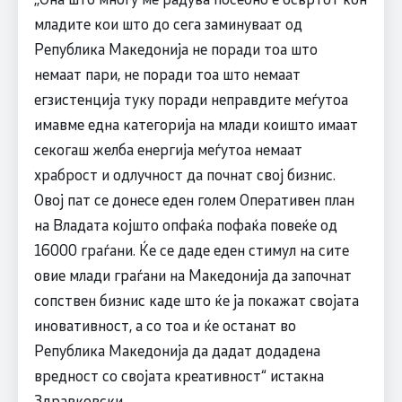
младите кои што до сега заминуваат од
Република Македонија не поради тоа што
немаат пари, не поради тоа што немаат
егзистенција туку поради неправдите меѓутоа
имавме една категорија на млади коишто имаат
секогаш желба енергија меѓутоа немаат
храброст и одлучност да почнат свој бизнис.
Овој пат се донесе еден голем Оперативен план
на Владата којшто опфаќа пофаќа повеќе од
16000 граѓани. Ќе се даде еден стимул на сите
овие млади граѓани на Македонија да започнат
сопствен бизнис каде што ќе ја покажат својата
иновативност, а со тоа и ќе останат во
Република Македонија да дадат додадена
вредност со својата креативност“ истакна
Здравковски.