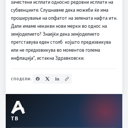
зачестени исплати односно редовни исплати на
субвенциите. Слушнавме дека можеби ќе има
проширување на опфатот на зелената нафта итн.
Дали имаме некакви нови мерки во однос на
земјоделието? Знаејќи дека земјоделието
претставува еден столб којшто предизвикува
или не предизвикува во моментов голема
инфлација“, истакна Здравковски.
СПОДЕЛИ:
ТВ