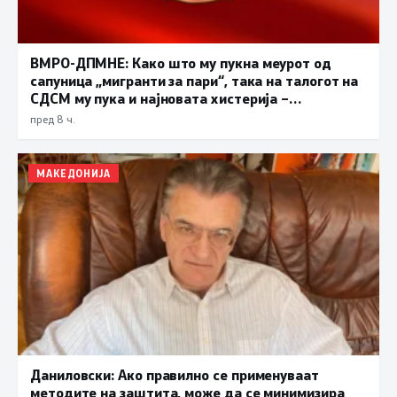
ВМРО-ДПМНЕ: Како што му пукна меурот од
сапуница „мигранти за пари“, така на талогот на
СДСМ му пука и најновата хистерија –
прифаќање на француски предлог
пред 8 ч.
МАКЕДОНИЈА
Даниловски: Ако правилно се применуваат
методите на заштита, може да се минимизира