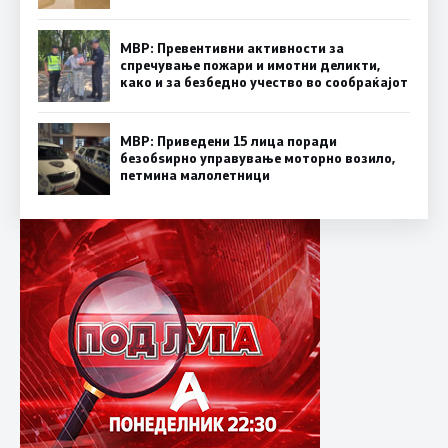
МВР: Превентивни активности за
спречување пожари и имотни деликти,
како и за безбедно учество во сообраќајот
МВР: Приведени 15 лица поради
безобѕирно управување моторно возило,
петмина малолетници