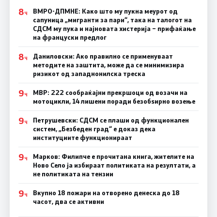
8
ВМРО-ДПМНЕ: Како што му пукна меурот од
Ч
сапуница „мигранти за пари“, така на талогот на
СДСМ му пука и најновата хистерија – прифаќање
на француски предлог
8
Даниловски: Ако правилно се применуваат
Ч
методите на заштита, може да се минимизира
ризикот од западнонилска треска
9
МВР: 222 сообраќајни прекршоци од возачи на
Ч
мотоцикли, 14 лишени поради безобѕирно возење
9
Петрушевски: СДСМ се плаши од функционален
Ч
систем, „Безбеден град“ е доказ дека
институциите функционираат
9
Марков: Филипче е прочитана книга, жителите на
Ч
Ново Село ја избираат политиката на резултати, а
не политиката на тензии
9
Вкупно 18 пожари на отворено денеска до 18
Ч
часот, два се активни