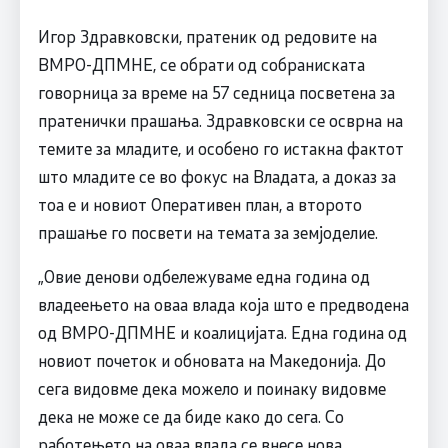
Игор Здравковски, пратеник од редовите на
ВМРО-ДПМНЕ, се обрати од собраниската
говорница за време на 57 седница посветена за
пратенички прашања. Здравковски се осврна на
темите за младите, и особено го истакна фактот
што младите се во фокус на Владата, а доказ за
тоа е и новиот Оперативен план, а второто
прашање го посвети на темата за земјоделие.
„Овие денови одбележуваме една година од
владеењето на оваа влада која што е предводена
од ВМРО-ДПМНЕ и коалицијата. Една година од
новиот почеток и обновата на Македонија. До
сега видовме дека можело и поинаку видовме
дека не може се да биде како до сега. Со
работењето на оваа влада се внесе нова