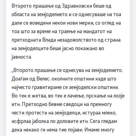
Второто прашање од Здравковски беше од
областа на земјоделието и се однесуваше на тоа
дали се воведени некои нови мерки, со оглед на
тоа што за време на траење на мандатот на
претходната Влада незадоволството од страна
на земјоделците беше јасно покажано во
јавноста.
,,Второто прашање се однесува на земјоделието.
Доаѓам од Велес. околните општини каде што
најчесто гравитираме се земјоделски општини.
Во тек е жетва, во тек е лачење, прскање на лозје
итн. Претходно бевме сведоци на премногу
чести протести на земјоделци, истураа млеко,
исфрлаа јаболка по доловите итн. Сега гледам
дека некако ги нема тие појави. Имаме многу