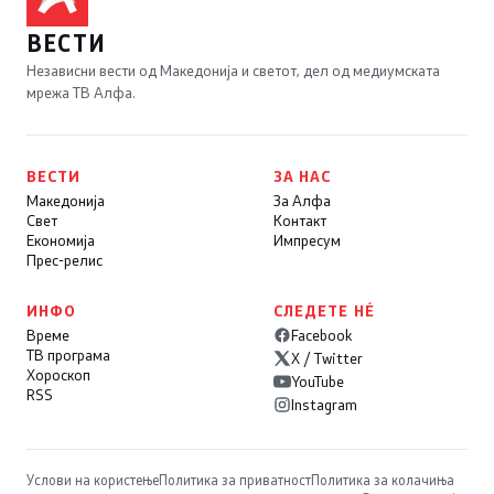
ВЕСТИ
Независни вести од Македонија и светот, дел од медиумската
мрежа ТВ Алфа.
ВЕСТИ
ЗА НАС
Македонија
За Алфа
Свет
Контакт
Економија
Импресум
Прес-релис
ИНФО
СЛЕДЕТЕ НÉ
Време
Facebook
ТВ програма
X / Twitter
Хороскоп
YouTube
RSS
Instagram
Услови на користење
Политика за приватност
Политика за колачиња