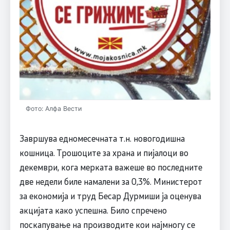
Фото: Алфа Вести
Завршува едномесечната т.н. новогодишна
кошница. Трошоците за храна и пијалоци во
декември, кога мерката важеше во последните
две недели биле намалени за 0,3%. Министерот
за економија и труд Бесар Дурмиши ја оценува
акцијата како успешна. Било спречено
поскапување на производите кои најмногу се