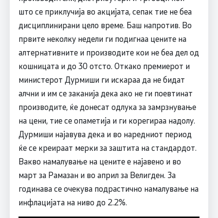
што се приклучија во акцијата, сепак тие не беа
дисциплинирани цело време. Баш напротив. Во
првите неколку недели ги подигнаа цените на
алтернативните и производите кои не беа дел од
кошницата и до 30 отсто. Откако премиерот и
министерот Дурмиши ги искараа да не бидат
алчни и им се заканија дека ако не ги поевтинат
производите, ќе донесат одлука за замрзнување
на цени, тие се опаметија и ги корегираа надолу.
Дурмиши најавува дека и во наредниот период
ќе се креираат мерки за заштита на стандардот.
Вакво намалување на цените е најавено и во
март за Рамазан и во април за Велигден. За
годинава се очекува подрастично намалување на
инфлацијата на ниво до 2.2%.