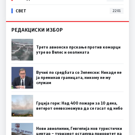
СВЕТ
2201
РЕДАКЦИСКИ ИЗБОР
Трето авионско прскање против комарци
утре во Велес и околината
Вучиќ по средбата со Зеленски: Никаде не
ја преминав границата, никому не му
служам
Грција гори: Над 400 пожари за 10 дена,
ветерот оневозможува да се гасат од небо
Нови авиолинии, Гевгелија нов туристички
центар – туризмот останува приоритет на