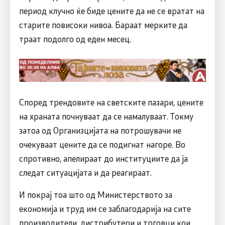
период клучно ќе биде цените да не се вратат на
старите повисоки нивоа. Бараат мерките да
траат подолго од еден месец.
Според трендовите на светските пазари, цените
на храната почнуваат да се намалуваат. Токму
затоа од Организцијата на потрошувачи не
очекуваат цените да се подигнат нагоре. Во
спротивно, апелираат до институциите да ја
следат ситуацијата и да реагираат.
И покрај тоа што од Министерството за
економија и труд им се заблагодарија на сите
производители, дистрибутери и трговци кои