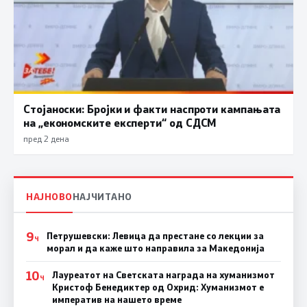
Стојаноски: Бројки и факти наспроти кампањата
на „економските експерти“ од СДСM
пред 2 дена
НАЈНОВО
НАЈЧИТАНО
9
Петрушевски: Левица да престане со лекции за
Ч
морал и да каже што направила за Македонија
10
Лауреатот на Светската награда на хуманизмот
Ч
Кристоф Бенедиктер од Охрид: Хуманизмот е
императив на нашето време