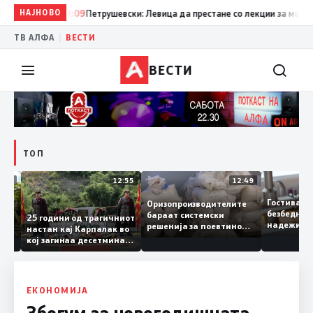
НАЈНОВО
19:09
Петрушевски: Левица да престане со лекции за морал и д
|
ТВ АЛФА
ВЕСТИ
ВЕСТИ
ТОП
13:04
12:55
12:49
Гостива
Оризопроизводителите
безбедн
бараат системски
онија
25 години од трагичниот
надежи
решенија за поевтино
настан кај Карпалак во
следна
производство
кој загинаа десетмина
може да
македонски бранители
ЕКОНОМИЈА
Збогум за новогодишната