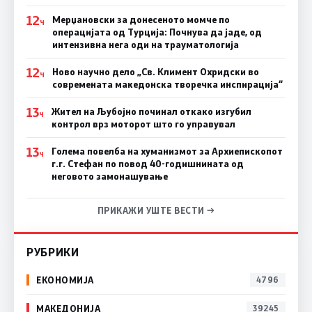
12
Мерџановски за донесеното момче по
Ч
операцијата од Турција: Почнува да јаде, од
интензивна нега оди на трауматологија
12
Ново научно дело „Св. Климент Охридски во
Ч
современата македонска творечка инспирација“
13
Жител на Љубојно починал откако изгубил
Ч
контрол врз моторот што го управувал
13
Голема повелба на хуманизмот за Архиепископот
Ч
г.г. Стефан по повод 40-годишнината од
неговото замонашување
ПРИКАЖИ УШТЕ ВЕСТИ →
РУБРИКИ
ЕКОНОМИЈА
4796
МАКЕДОНИЈА
39245