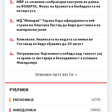
3
МВР со засилени сообраќајни контроли во рамки
Ч
на ROADPOL: Фокус на брзината и безбедноста на
патиштата
3
МД “Илинден“-Тирана бара официјалната веб-
Ч
страна на Општина Пустец да биде достапна и на
македонски јазик
4
Клековски: Анализата на водата за пиење во
Ч
Гостивар ќе биде објавена до 20 август
4
Петрушевски: Најголемата победа над талогот кој
Ч
се храни со хистерија и безнадежност е успешна
Македонија
ПРИКАЖИ УШТЕ ВЕСТИ →
РУБРИКИ
ЕКОНОМИЈА
4779
МАКЕДОНИЈА
39032