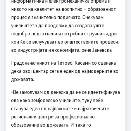
информатичка и електромеханичка опрема и
нивото на квалитет на воспитно – образовниот
процес е значително подигнато. Очекувам
училиштето да продолжи да создава уште
подобро подготвени и потребни стручни кадри
кои ќе се вклучуваат во општествените процеси,
во индустријата и економијата, рече Јаневска.
Градоначалникот на Тетово, Касами со оценака
дека овој центар сега е еден од најмодерните во
државата.
-Ве замолувам од денеска да не се идентификува
ова како земјоделско училиште, туку веќе
станува еден од најважните и најразвиените
регионални центри за професионално
образование во државата. И така го