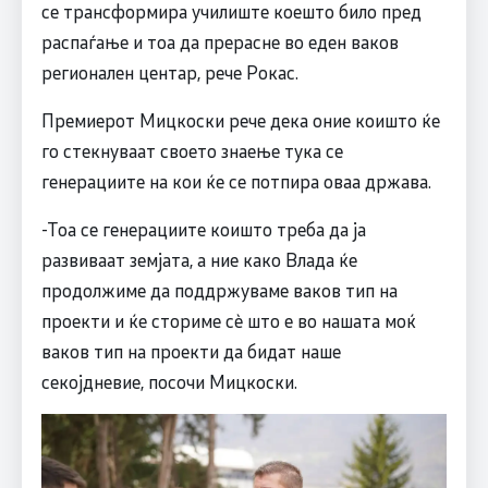
се трансформира училиште коешто било пред
распаѓање и тоа да прерасне во еден ваков
регионален центар, рече Рокас.
Премиерот Мицкоски рече дека оние коишто ќе
го стекнуваат своето знаење тука се
генерациите на кои ќе се потпира оваа држава.
-Тоа се генерациите коишто треба да ја
развиваат земјата, а ние како Влада ќе
продолжиме да поддржуваме ваков тип на
проекти и ќе сториме сè што е во нашата моќ
ваков тип на проекти да бидат наше
секојдневие, посочи Мицкоски.