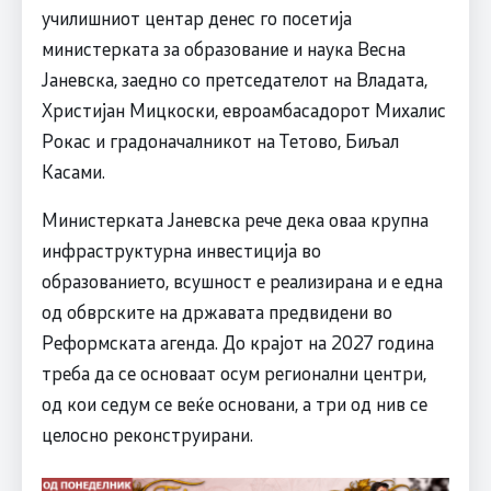
училишниот центар денес го посетија
министерката за образование и наука Весна
Јаневска, заедно со претседателот на Владата,
Христијан Мицкоски, евроамбасадорот Михалис
Рокас и градоначалникот на Тетово, Биљал
Касами.
Министерката Јаневска рече дека оваа крупна
инфраструктурна инвестиција во
образованието, всушност е реализирана и е една
од обврските на државата предвидени во
Реформската агенда. До крајот на 2027 година
треба да се основаат осум регионални центри,
од кои седум се веќе основани, а три од нив се
целосно реконструирани.