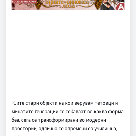
-Сите стари објекти на кои верувам тетовци и
минатите генерации се сеќаваат во каква форма
беа, сега се трансформирани во модерни
простории, одлично се опремени со училишна,