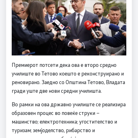
Премиерот потсети дека ова е второ средно
училиште во Тетово коешто е реконструирано и
реновирано. Заедно со Општина Тетово, Владата
гради уште две нови средни училишта.
Во рамки на ова државно училиште се реализира
образовен процес во повеќе струки –
машинство; електротехника; угостителство и
туризам; земјоделство, рибарство и