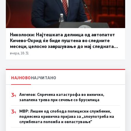
Николоски: Најтешката делница од автопатот
Кичево-Охрид ќе биде пуштена во следните
месеци, целосно завршување до мај следната
година
вчера, 18:31
НАЈНОВО
НАЈЧИТАНО
3
Ангелов: Спречена катастрофа во виничко,
Ч
запалена трева при сечење со брусилица
3
МВР: Лишен од слобода полициски службеник,
Ч
поднесена кривична пријава за „злоупотреба на
службената положба и овластување”