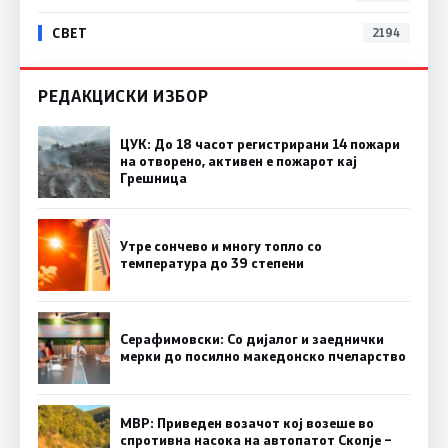
СВЕТ
2194
РЕДАКЦИСКИ ИЗБОР
ЦУК: До 18 часот регистрирани 14 пожари
на отворено, активен е пожарот кај
Грешница
Утре сончево и многу топло со
температура до 39 степени
Серафимовски: Со дијалог и заеднички
мерки до посилно македонско пчеларство
МВР: Приведен возачот кој возеше во
спротивна насока на автопатот Скопје –