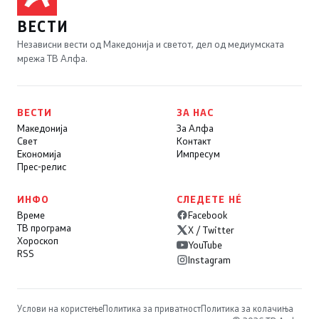
ВЕСТИ
Независни вести од Македонија и светот, дел од медиумската
мрежа ТВ Алфа.
ВЕСТИ
ЗА НАС
Македонија
За Алфа
Свет
Контакт
Економија
Импресум
Прес-релис
ИНФО
СЛЕДЕТЕ НÉ
Време
Facebook
ТВ програма
X / Twitter
Хороскоп
YouTube
RSS
Instagram
Услови на користење
Политика за приватност
Политика за колачиња