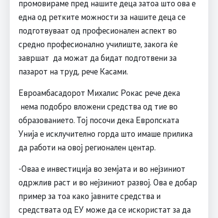
промовираме пред нашите деца затоа што ова е
една од ретките можности за нашите деца се
подготвуваат од професионален аспект во
средно професионално училиште, закога ќе
завршат да можат да бидат подготвени за
пазарот на труд, рече Касами.
Евроамбасадорот Михалис Рокас рече дека
нема подобро вложени средства од тие во
образованието. Тој посочи дека Европската
Унија е исклучително горда што имаше прилика
да работи на овој регионален центар.
-Оваа е инвестиција во земјата и во нејзиниот
одржлив раст и во нејзиниот развој. Ова е добар
пример за тоа како јавните средства и
средствата од ЕУ може да се искористат за да