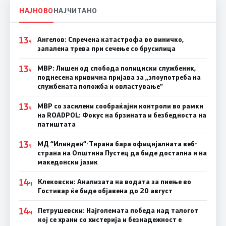
НАЈНОВО
НАЈЧИТАНО
13
Ангелов: Спречена катастрофа во виничко,
Ч
запалена трева при сечење со брусилица
13
МВР: Лишен од слобода полициски службеник,
Ч
поднесена кривична пријава за „злоупотреба на
службената положба и овластување”
13
МВР со засилени сообраќајни контроли во рамки
Ч
на ROADPOL: Фокус на брзината и безбедноста на
патиштата
13
МД “Илинден“-Тирана бара официјалната веб-
Ч
страна на Општина Пустец да биде достапна и на
македонски јазик
14
Клековски: Анализата на водата за пиење во
Ч
Гостивар ќе биде објавена до 20 август
14
Петрушевски: Најголемата победа над талогот
Ч
кој се храни со хистерија и безнадежност е