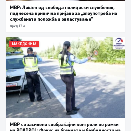
МВР: Лишен од слобода полициски службеник,
поднесена кривична пријава за „злоупотреба на
службената положба и овластување”
пред 13 ч.
МАКЕДОНИЈА
МВР со засилени сообраќајни контроли во рамки
на ROADPOL: Фокус на брзината и безбедноста на