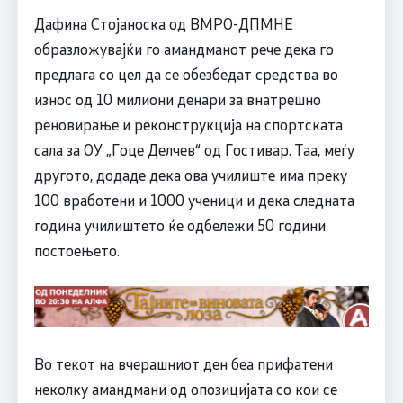
Дафина Стојаноска од ВМРО-ДПМНЕ
образложувајќи го амандманот рече дека го
предлага со цел да се обезбедат средства во
износ од 10 милиони денари за внатрешно
реновирање и реконструкција на спортската
сала за ОУ „Гоце Делчев“ од Гостивар. Таа, меѓу
другото, додаде дека ова училиште има преку
100 вработени и 1000 ученици и дека следната
година училиштето ќе одбележи 50 години
постоењето.
Во текот на вчерашниот ден беа прифатени
неколку амандмани од опозицијата со кои се