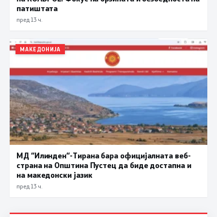
патиштата
пред 13 ч.
МАКЕДОНИЈА
МД “Илинден“-Тирана бара официјалната веб-
страна на Општина Пустец да биде достапна и
на македонски јазик
пред 13 ч.