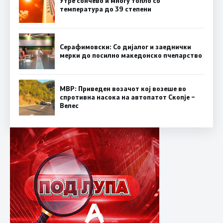
Утре сончево и многу топло со
температура до 39 степени
Серафимовски: Со дијалог и заеднички
мерки до посилно македонско пчеларство
МВР: Приведен возачот кој возеше во
спротивна насока на автопатот Скопје –
Велес