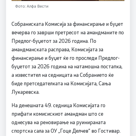
Фото: Алфа Вести
Собраниската Комисија за финансирање и буџет
вечерва го заврши претресот на амандманите по
Предлог-буџетот за 2026 година. По
амандманската расправа, Комисијата за
финансирање и буџет ќе го проследи Предлог-
буџетот за 2026 година на натамошна постапка,
а известител на седницата на Собранието ќе
биде претседателката на Комисијата, Сања
Лукаревска.
На денешната 49. седница Комисијата го
прифати комисискиот амандман што се
однесува на реновирање на руинираната
спортска сала за ОУ „Гоце Делчев“ во Гостивар.