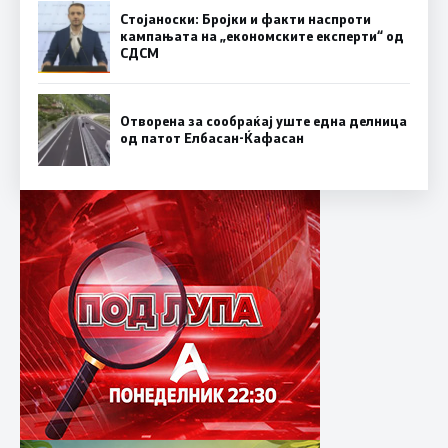
Стојаноски: Бројки и факти наспроти
кампањата на „економските експерти“ од
СДСM
Отворена за сообраќај уште една делница
од патот Елбасан-Ќафасан