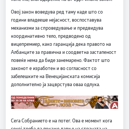
Овој закон воведува ред таму каде што со
години владееше нејасност, воспоставува
механизми за спроведување и предвидува
координативно тело, предводено од
вицепремиер, како гаранција дека правото на
Албанците за правична и соодветна застапеност
повеќе нема да биде занемарено. Фактот што
законот е изработен и во согласност со
забелешките на Венецијанската комисија
дополнително ја зацврстува оваа одлука.
Сега Собранието е на потег. Ова е момент кога
секој треба да покаже дали е на страната на