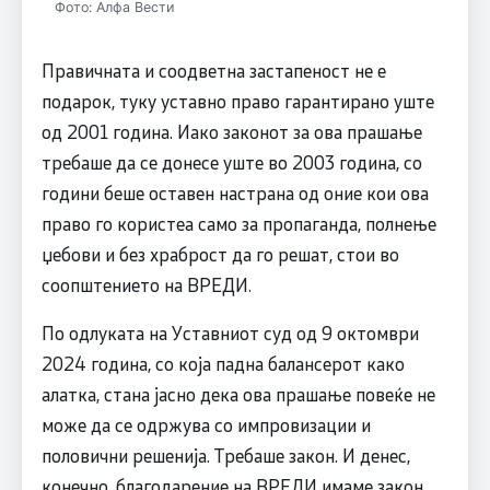
Фото: Алфа Вести
Правичната и соодветна застапеност не е
подарок, туку уставно право гарантирано уште
од 2001 година. Иако законот за ова прашање
требаше да се донесе уште во 2003 година, со
години беше оставен настрана од оние кои ова
право го користеа само за пропаганда, полнење
џебови и без храброст да го решат, стои во
соопштението на ВРЕДИ.
По одлуката на Уставниот суд од 9 октомври
2024 година, со која падна балансерот како
алатка, стана јасно дека ова прашање повеќе не
може да се одржува со импровизации и
половични решенија. Требаше закон. И денес,
конечно, благодарение на ВРЕДИ имаме закон.