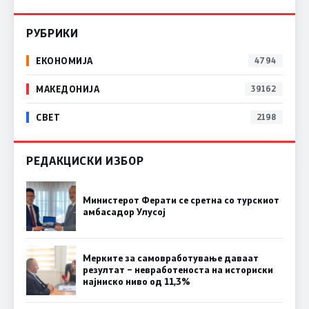
РУБРИКИ
ЕКОНОМИЈА
4794
МАКЕДОНИЈА
39162
СВЕТ
2198
РЕДАКЦИСКИ ИЗБОР
Министерот Ферати се сретна со турскиот
амбасадор Улусој
Мерките за самовработување даваат
резултат – невработеноста на историски
најниско ниво од 11,3%