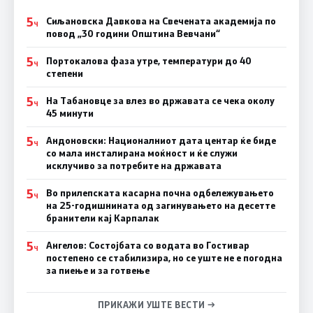
5
Сиљановска Давкова на Свечената академија по
Ч
повод „30 години Општина Вевчани“
5
Портокалова фаза утре, температури до 40
Ч
степени
5
На Табановце за влез во државата се чека околу
Ч
45 минути
5
Андоновски: Националниот дата центар ќе биде
Ч
со мала инсталирана моќност и ќе служи
исклучиво за потребите на државата
5
Во прилепската касарна почна одбележувањето
Ч
на 25-годишнината од загинувањето на десетте
бранители кај Карпалак
5
Ангелов: Состојбата со водата во Гостивар
Ч
постепено се стабилизира, но се уште не е погодна
за пиење и за готвење
ПРИКАЖИ УШТЕ ВЕСТИ →