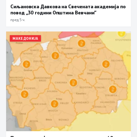
Сиљановска Давкова на Свечената академија по
повод „30 години Општина Вевчани“
пред 5 ч.
МАКЕДОНИЈА