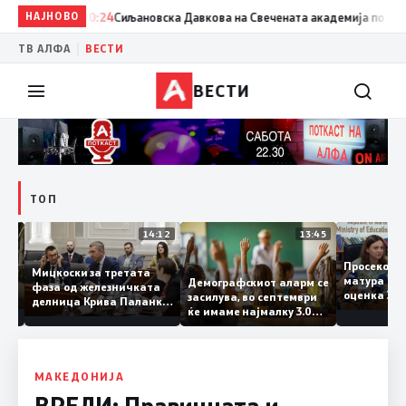
НАЈНОВО
20:24
Сиљановска Давкова на Свечената академија по повод 
|
ТВ АЛФА
ВЕСТИ
ВЕСТИ
ТОП
15:20
14:12
13:45
Просеко
Мицкоски за третата
матура е
Демографскиот аларм се
фаза од железничката
: Во
оценка 3
засилува, во септември
делница Крива Паланка
 22
ќе имаме најмалку 3.000
– Деве Баир: Проектот
првачиња помалку
нема да заврши на
половина тунел во слепа
улица, сега имаме
целина
МАКЕДОНИЈА
ВРЕДИ: Правичната и