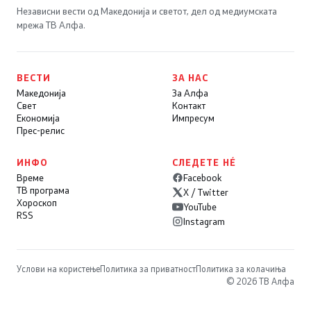
Независни вести од Македонија и светот, дел од медиумската
мрежа ТВ Алфа.
ВЕСТИ
ЗА НАС
Македонија
За Алфа
Свет
Контакт
Економија
Импресум
Прес-релис
ИНФО
СЛЕДЕТЕ НÉ
Време
Facebook
ТВ програма
X / Twitter
Хороскоп
YouTube
RSS
Instagram
Услови на користење
Политика за приватност
Политика за колачиња
© 2026 ТВ Алфа