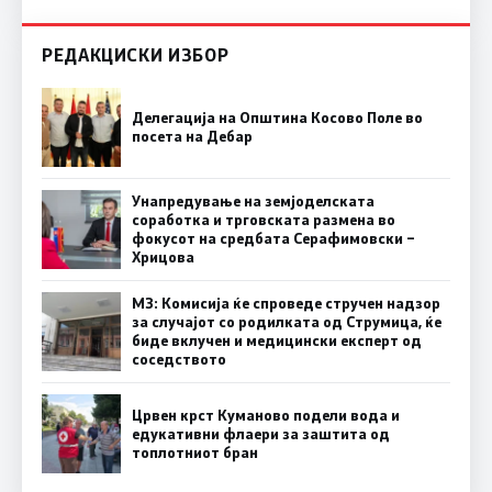
РЕДАКЦИСКИ ИЗБОР
Делегација на Општина Косово Поле во
посета на Дебар
Унапредување на земјоделската
соработка и трговската размена во
фокусот на средбата Серафимовски –
Хрицова
МЗ: Комисија ќе спроведе стручен надзор
за случајот со родилката од Струмица, ќе
биде вклучен и медицински експерт од
соседството
Црвен крст Куманово подели вода и
едукативни флаери за заштита од
топлотниот бран