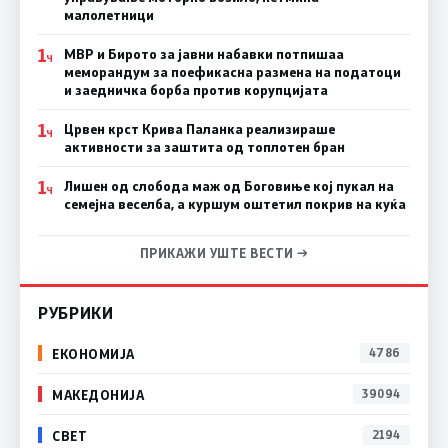
малолетници
1
МВР и Бирото за јавни набавки потпишаа
Ч
меморандум за поефикасна размена на податоци
и заедничка борба против корупцијата
1
Црвен крст Крива Паланка реализираше
Ч
активности за заштита од топлотен бран
1
Лишен од слобода маж од Боговиње кој пукал на
Ч
семејна веселба, а куршум оштетил покрив на куќа
ПРИКАЖИ УШТЕ ВЕСТИ →
РУБРИКИ
ЕКОНОМИЈА
4786
МАКЕДОНИЈА
39094
СВЕТ
2194