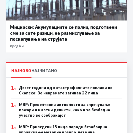
Мицкоски: Акумулациите се полни, подготвени
сме за сите ризици, не размислување за
поскапување на струјата
пред 4 ч.
НАЈНОВО
НАЈЧИТАНО
1
Десет години од катастрофалните поплави во
Ч
Скопско: Во невремето загинаа 22 лица
1
МВР: Превентивни активности за спречување
Ч
пожари и имотни деликти, како и за безбедно
учество во сообраќајот
1
МВР: Приведени 15 лица поради безобѕирно
Ч
управување моторно возило, петмина