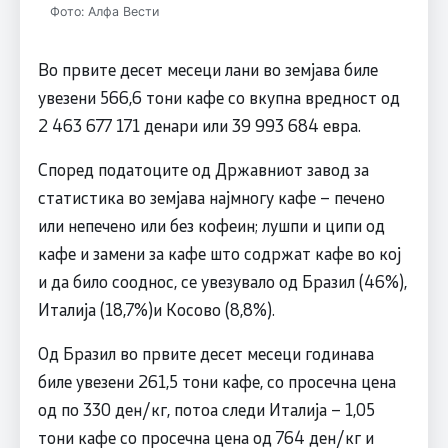
Фото: Алфа Вести
Во првите десет месеци лани во земјава биле
увезени 566,6 тони кафе со вкупна вредност од
2 463 677 171 денари или 39 993 684 евра.
Според податоците од Државниот завод за
статистика во земјава најмногу кафе – печено
или непечено или без кофеин; лушпи и ципи од
кафе и замени за кафе што содржат кафе во кој
и да било сооднос, се увезувало од Бразил (46%),
Италија (18,7%)и Косово (8,8%).
Од Бразил во првите десет месеци годинава
биле увезени 261,5 тони кафе, со просечна цена
од по 330 ден/кг, потоа следи Италија – 1,05
тони кафе со просечна цена од 764 ден/кг и