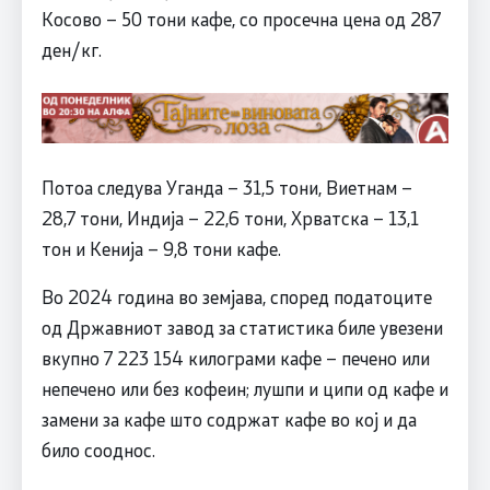
Косово – 50 тони кафе, со просечна цена од 287
ден/кг.
Потоа следува Уганда – 31,5 тони, Виетнам –
28,7 тони, Индија – 22,6 тони, Хрватска – 13,1
тон и Кенија – 9,8 тони кафе.
Во 2024 година во земјава, според податоците
од Државниот завод за статистика биле увезени
вкупно 7 223 154 килограми кафе – печено или
непечено или без кофеин; лушпи и ципи од кафе и
замени за кафе што содржат кафе во кој и да
било сооднос.