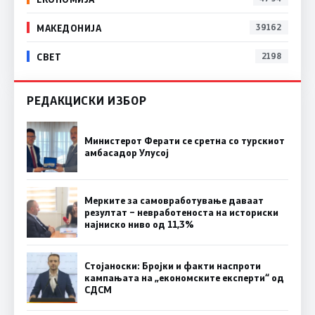
МАКЕДОНИЈА
39162
СВЕТ
2198
РЕДАКЦИСКИ ИЗБОР
Министерот Ферати се сретна со турскиот
амбасадор Улусој
Мерките за самовработување даваат
резултат – невработеноста на историски
најниско ниво од 11,3%
Стојаноски: Бројки и факти наспроти
кампањата на „економските експерти“ од
СДСM