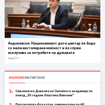
Андоновски: Националниот дата центар ќе биде
со мала инсталирана моќност и ќе служи
исклучиво за потребите на државата
пред 3 ч.
НАЈНОВО
НАЈЧИТАНО
3
Сиљановска Давкова на Свечената академија по
Ч
повод „30 години Општина Вевчани“
3
Портокалова фаза утре, температури до 40