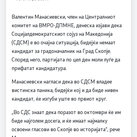
Валентин Манасиевски, член на Централниот
комитет на ВМРО-ДПМНЕ, денеска изјави дека
Социјалдемократскиот сојуз на Македонија
(СДСМ) е во очајна ситуација, бидејќи немаат
кандидат за градоначалник на Град Скопје.
Според него, партијата по цел ден моли луѓе да
прифатат кандидатура.
Манасиевски нагласи дека во СДСМ владее
вистинска паника, бидејќи кој и да биде нивен
кандидат, ќе изгуби уште во првиот круг.
„Во СДС знаат дека поразот во октомври ќе им
биде најголем досега, и ќе имаат најмалку
освоени гласови во Скопје во историјата“, рече