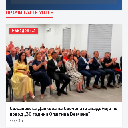
ПРОЧИТАЈТЕ УШТЕ
МАКЕДОНИЈА
Сиљановска Давкова на Свечената академија по
повод „30 години Општина Вевчани“
пред 3 ч.