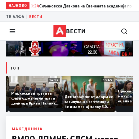
НАЈНОВО
20:24
Сиљановска Давкова на Свечената академија по повод „
|
ТВ АЛФА
ВЕСТИ
ВЕСТИ
ТОП
15:20
14:12
13:45
Просеко
Мицкоски за третата
матура 
Демографскиот аларм се
фаза од железничката
: Во
оценка 
засилува, во септември
делница Крива Паланка
 22
ќе имаме најмалку 3.000
– Деве Баир: Проектот
првачиња помалку
нема да заврши на
половина тунел во слепа
улица, сега имаме
целина
МАКЕДОНИЈА
ВМРО-ДПМНЕ: СДСМ молат