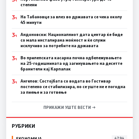
Ч
степени
3
На Табановце за влез во државата се чека околу
Ч
45 минути
3
Андоновски: Националниот дата центар ќе биде
Ч
со мала инсталирана моќност и ќе служи
исклучиво за потребите на државата
3
Во прилепската касарна почна одбележувањето
Ч
на 25-годишнината од загинувањето на десетте
бранители кај Карпалак
3
Ангелов: Состојбата со водата во Гостивар
Ч
постепено се стабилизира, но се уште не е погодна
за пиење и за готвење
ПРИКАЖИ УШТЕ ВЕСТИ →
РУБРИКИ
ЕКОНОМИЈА
4794