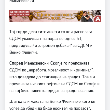
Манасиевски.
Тој тврди дека сите анкети со кои располага
СДСМ укажуваат на пораз во однос 5:1,
предвидувајќи „огромен дебакал“ за СДСМ и
Венко Филипче.
Според Манасиевски, Скопје го препознава
СДСМ по „неработа, мрзеливост и криминал“,
што доведува до стагнација на градот. Тоа е и
причина за нискиот рејтинг на СДСМ во Скопје и
на кој било нивен кандидат за градоначалник.
„Битката и маката на Венко Филипче е кого ќе
успее да убеди да биде носител на поразот“,