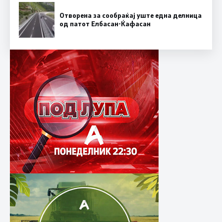
Отворена за сообраќај уште една делница
од патот Елбасан-Ќафасан