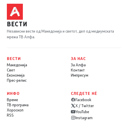
ВЕСТИ
Независни вести од Македонија и светот, дел од медиумската
мрежа ТВ Алфа.
ВЕСТИ
ЗА НАС
Македонија
За Алфа
Свет
Контакт
Економија
Импресум
Прес-релис
ИНФО
СЛЕДЕТЕ НÉ
Време
Facebook
ТВ програма
X / Twitter
Хороскоп
YouTube
RSS
Instagram