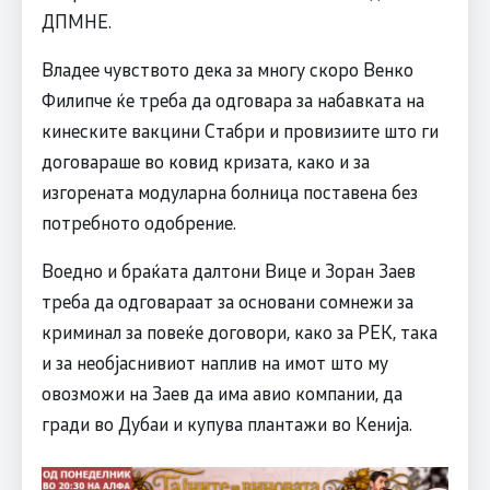
ДПМНЕ.
Владее чувството дека за многу скоро Венко
Филипче ќе треба да одговара за набавката на
кинеските вакцини Стабри и провизиите што ги
договараше во ковид кризата, како и за
изгорената модуларна болница поставена без
потребното одобрение.
Воедно и браќата далтони Вице и Зоран Заев
треба да одговараат за основани сомнежи за
криминал за повеќе договори, како за РЕК, така
и за необјаснивиот наплив на имот што му
овозможи на Заев да има авио компании, да
гради во Дубаи и купува плантажи во Кенија.