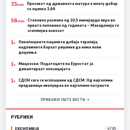
33
Просекот од државната матура е многу добар
МИН
со оценка 3,66
58
Стоковна размена од 10,5 милијарди евра во
МИН
првата половина од годината – Македонија го
зголемува извозот
1
Онколошките пациенти добија терапија,
Ч
надлежните бараат решение да нема нови
доцнења
1
Мицкоски: Податоците на Еуростат ја
Ч
демантираат опозицијата
1
СДСМ сега се исплашени од СДСМ: Од најголеми
Ч
предавници еволуираа во најголеми патриоти
ПРИКАЖИ УШТЕ ВЕСТИ →
РУБРИКИ
ЕКОНОМИЈА
4785