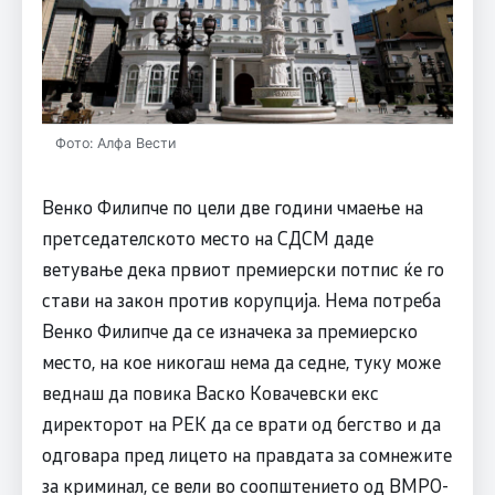
Фото: Алфа Вести
Венко Филипче по цели две години чмаење на
претседателското место на СДСМ даде
ветување дека првиот премиерски потпис ќе го
стави на закон против корупција. Нема потреба
Венко Филипче да се изначека за премиерско
место, на кое никогаш нема да седне, туку може
веднаш да повика Васко Ковачевски екс
директорот на РЕК да се врати од бегство и да
одговара пред лицето на правдата за сомнежите
за криминал, се вели во соопштението од ВМРО-