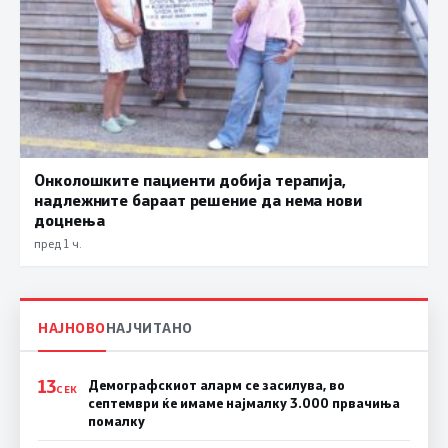
Онколошките пациенти добија терапија,
надлежните бараат решение да нема нови
доцнења
пред 1 ч.
НАЈНОВО
НАЈЧИТАНО
13
Демографскиот аларм се засилува, во
СЕК
септември ќе имаме најмалку 3.000 првачиња
помалку