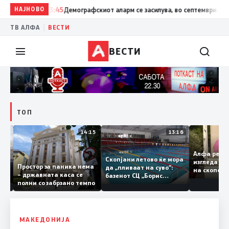
НАЈНОВО
13:45
Демографскиот аларм се засилува, во септември ќе имам
|
ТВ АЛФА
ВЕСТИ
ВЕСТИ
ТОП
09:08
14:15
13:16
Алфа ре
ваме
Скопјани летово ќе мора
изгледа
Простор за паника нема
да „пливаат на суво“:
на скоп
– државната каса се
базенот СЦ „Борис
полни со забрзано темпо
идор
Трајковски“ е затворен
нува
по штетите од
канот
невремето
МАКЕДОНИЈА