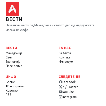
ВЕСТИ
Независни вести од Македонија и светот, дел од медиумската
мрежа ТВ Алфа.
ВЕСТИ
ЗА НАС
Македонија
За Алфа
Свет
Контакт
Економија
Импресум
Прес-релис
ИНФО
СЛЕДЕТЕ НÉ
Време
Facebook
ТВ програма
X / Twitter
Хороскоп
YouTube
RSS
Instagram