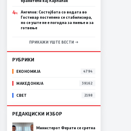
бранители кај Карпалак
4
Ангелов: Состојбата со водата во
Ч
Гостивар постепено се стабилизира,
но се уште не е погодна за пиење и за
готвење
ПРИКАЖИ УШТЕ ВЕСТИ →
РУБРИКИ
ЕКОНОМИЈА
4794
МАКЕДОНИЈА
39162
СВЕТ
2198
РЕДАКЦИСКИ ИЗБОР
Министерот Ферати се сретна