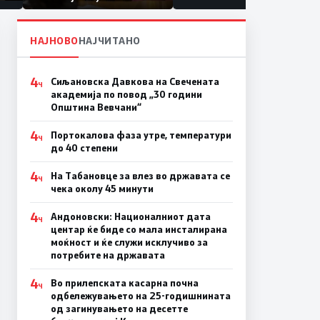
првачиња помалку
па
ина
НАЈНОВО
НАЈЧИТАНО
4
Сиљановска Давкова на Свечената
Ч
академија по повод „30 години
Општина Вевчани“
4
Портокалова фаза утре, температури
Ч
до 40 степени
4
На Табановце за влез во државата се
Ч
чека околу 45 минути
4
Андоновски: Националниот дата
Ч
центар ќе биде со мала инсталирана
моќност и ќе служи исклучиво за
потребите на државата
4
Во прилепската касарна почна
Ч
одбележувањето на 25-годишнината
од загинувањето на десетте