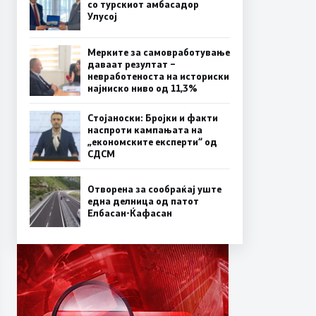
со турскиот амбасадор
Улусој
Мерките за самовработување
даваат резултат –
невработеноста на историски
најниско ниво од 11,3%
Стојаноски: Бројки и факти
наспроти кампањата на
„економските експерти“ од
СДСM
Отворена за сообраќај уште
една делница од патот
Елбасан-Ќафасан