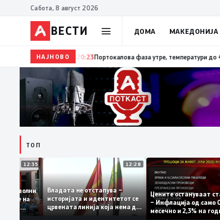
Сабота, 8 август 2026
ВЕСТИ
ДОМА
МАКЕДОНИЈА
НАЈНОВО
20:24
Сиљановска Давкова на Свечената академија по
ТОП
12:35
12:28
Владата не отстапува –
те се задоволни
Цените остануваа
историјата и идентитетот се
 учениците на
– Инфлација од са
црвената линија која нема да
државната
месечно и 2,3% на
се погази
ниво