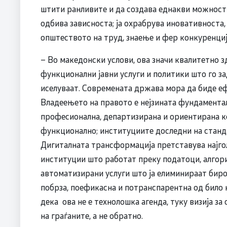
штити ранливите и да создава еднакви можности.
одбива зависноста; ја охрабрува иновативноста,
општеството на труд, знаење и фер конкуренција
– Во македонски услови, ова значи квалитетно 
функционални јавни услуги и политики што го з
иселуваат. Современата држава мора да биде еф
Владеењето на правото е нејзината фундамента
професионална, департизирана и ориентирана ко
функционално; институциите доследни на стандар
Дигиталната трансформација претставува најго
институции што работат преку податоци, алгори
автоматизирани услуги што ја елиминираат биро
побрза, поефикасна и потранспарентна од било
дека ова не е технолошка агенда, туку визија 
на граѓаните, а не обратно.