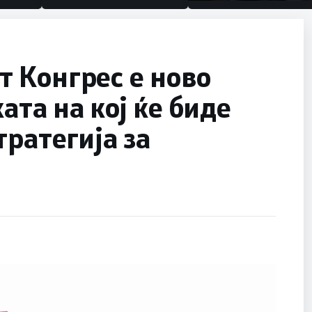
половина тунел во сле
улица, сега имаме цел
 Конгрес е ново
ата на кој ќе биде
тратегија за