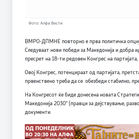
Фото: Алфа Вести
ВМРО-ДПМНЕ повторно е прва политичка опција 
Следуваат нови победи за Македонија и добра
пресрет на 18-ти редовен Конгрес на партијата
Овој Конгрес, потенцираат од партијата, претста
првенствено треба да се обезбеди стабилно, п
На Конгресот ќе биде донесена новата Стратегиј
Македонија 2030“ (правци за дејствување, разво
документи.