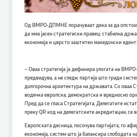
Од ВМРО-ДПМНЕ порачуваат дека за да опстои 
да има јасен стратегиски правец: стабилна држ
економија и цврсто заштитен македонски идент
– Оваа стратегија ја дефинира улогата на ВМРО
предвидува, а не следи; партија што гради систе
долгорочна архитектура на државата. Со оваа
водечка европска, демократска и вредносно ори
Пред да се гласа Стратегијата, Делегатите иста
преку QR код на делегатските акредитации, се 
Европската десница, посочува партијата, го аф
економија, систем што ја балансира слободата н