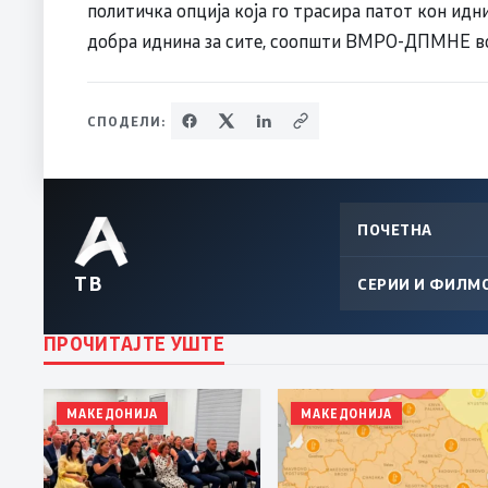
политичка опција која го трасира патот кон идн
добра иднина за сите, соопшти ВМРО-ДПМНЕ во
СПОДЕЛИ:
ПОЧЕТНА
ТВ
СЕРИИ И ФИЛМ
ПРОЧИТАЈТЕ УШТЕ
МАКЕДОНИЈА
МАКЕДОНИЈА