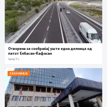
Отворена за сообраќај уште една делница од
патот Елбасан-Ќафасан
пред 3 ч.
ЕКОНОМИЈА