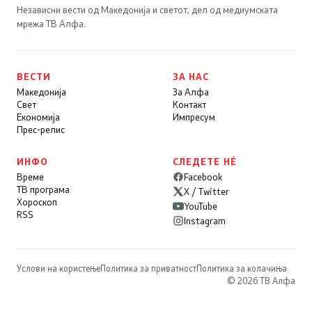
Независни вести од Македонија и светот, дел од медиумската
мрежа ТВ Алфа.
ВЕСТИ
ЗА НАС
Македонија
За Алфа
Свет
Контакт
Економија
Импресум
Прес-релис
ИНФО
СЛЕДЕТЕ НÉ
Време
Facebook
ТВ програма
X / Twitter
Хороскоп
YouTube
RSS
Instagram
Услови на користење
Политика за приватност
Политика за колачиња
© 2026 ТВ Алфа