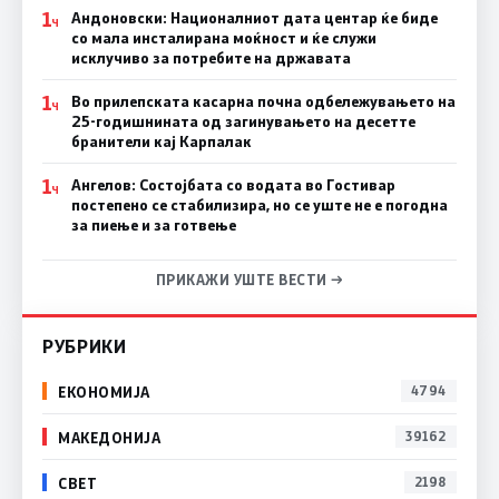
1
Андоновски: Националниот дата центар ќе биде
Ч
со мала инсталирана моќност и ќе служи
исклучиво за потребите на државата
1
Во прилепската касарна почна одбележувањето на
Ч
25-годишнината од загинувањето на десетте
бранители кај Карпалак
1
Ангелов: Состојбата со водата во Гостивар
Ч
постепено се стабилизира, но се уште не е погодна
за пиење и за готвење
ПРИКАЖИ УШТЕ ВЕСТИ →
РУБРИКИ
ЕКОНОМИЈА
4794
МАКЕДОНИЈА
39162
СВЕТ
2198