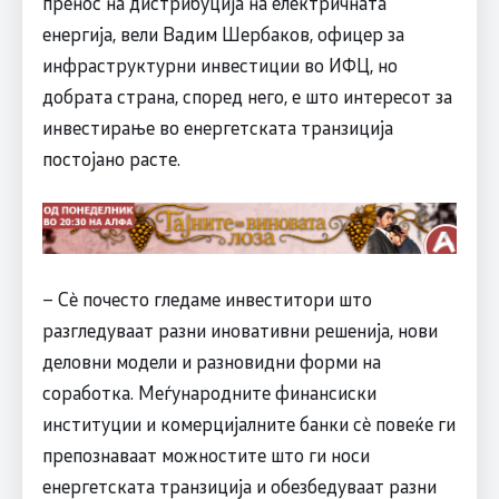
пренос на дистрибуција на електричната
енергија, вели Вадим Шербаков, офицер за
инфраструктурни инвестиции во ИФЦ, но
добрата страна, според него, е што интересот за
инвестирање во енергетската транзиција
постојано расте.
– Сè почесто гледаме инвеститори што
разгледуваат разни иновативни решенија, нови
деловни модели и разновидни форми на
соработка. Меѓународните финансиски
институции и комерцијалните банки сè повеќе ги
препознаваат можностите што ги носи
енергетската транзиција и обезбедуваат разни