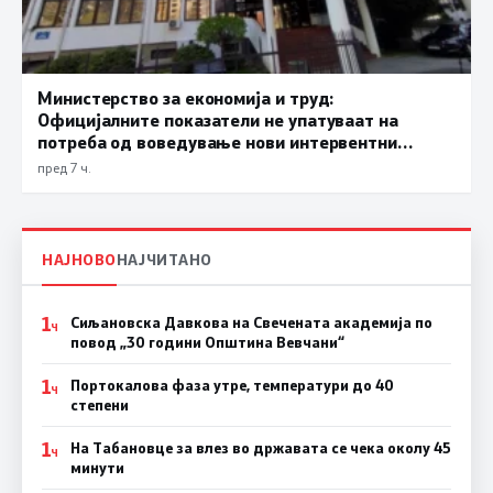
Министерство за економија и труд:
Официјалните показатели не упатуваат на
потреба од воведување нови интервентни
мерки, ценовните движења се стабилни
пред 7 ч.
НАЈНОВО
НАЈЧИТАНО
1
Сиљановска Давкова на Свечената академија по
Ч
повод „30 години Општина Вевчани“
1
Портокалова фаза утре, температури до 40
Ч
степени
1
На Табановце за влез во државата се чека околу 45
Ч
минути