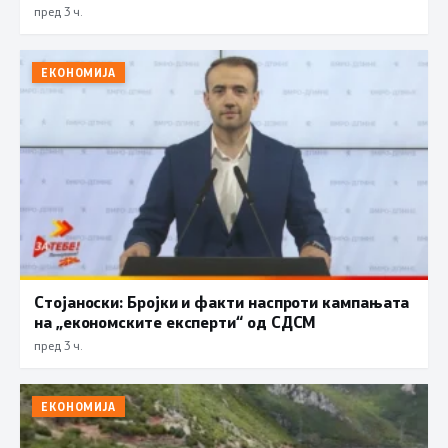
пред 3 ч.
ЕКОНОМИЈА
Стојаноски: Бројки и факти наспроти кампањата
на „економските експерти“ од СДСM
пред 3 ч.
ЕКОНОМИЈА