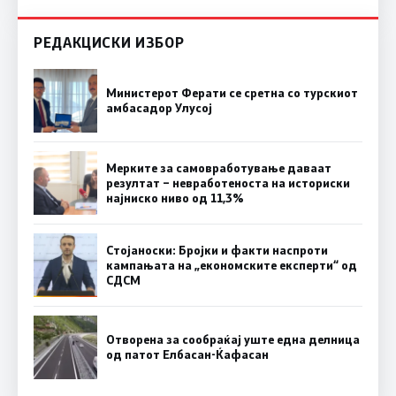
РЕДАКЦИСКИ ИЗБОР
Министерот Ферати се сретна со турскиот
амбасадор Улусој
Мерките за самовработување даваат
резултат – невработеноста на историски
најниско ниво од 11,3%
Стојаноски: Бројки и факти наспроти
кампањата на „економските експерти“ од
СДСM
Отворена за сообраќај уште една делница
од патот Елбасан-Ќафасан