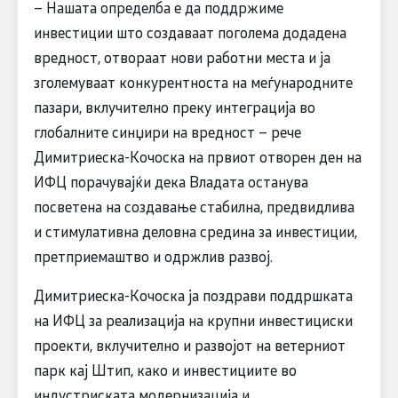
– Нашата определба е да поддржиме
инвестиции што создаваат поголема додадена
вредност, отвораат нови работни места и ја
зголемуваат конкурентноста на меѓународните
пазари, вклучително преку интеграција во
глобалните синџири на вредност – рече
Димитриеска-Кочоска на првиот отворен ден на
ИФЦ порачувајќи дека Владата останува
посветена на создавање стабилна, предвидлива
и стимулативна деловна средина за инвестиции,
претприемаштво и одржлив развој.
Димитриеска-Кочоска ја поздрави поддршката
на ИФЦ за реализација на крупни инвестициски
проекти, вклучително и развојот на ветерниот
парк кај Штип, како и инвестициите во
индустриската модернизација и