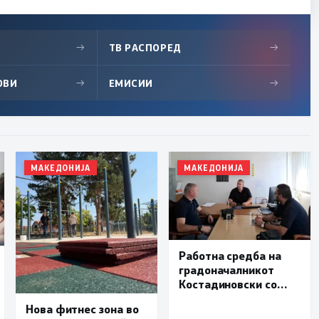
→
ТВ РАСПОРЕД
→
ОВИ
→
ЕМИСИИ
→
МАКЕДОНИЈА
МАКЕДОНИЈА
Работна средба на
градоначалникот
Костадиновски со
новиот началник на
Нова фитнес зона во
ОВР Виница Даниел