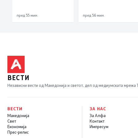
Брвеница, ќе се
одржат на 18
пред 55 мин.
пред 56 мин.
октомври
ВЕСТИ
Независни вести од Македонија и светот, дел од медиумската мрежа
ВЕСТИ
ЗА НАС
Македонија
За Алфа
Свет
Контакт
Економија
Импресум
Прес-релис