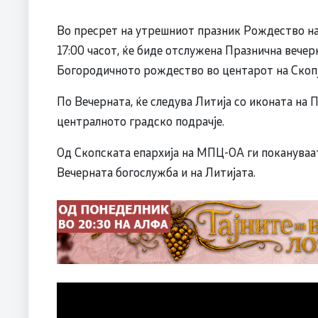
Во пресрет на утрешниот празник Рождество на
17:00 часот, ќе биде отслужена Празнична вечер
Богородичното рождество во центарот на Скопј
По Вечерната, ќе следува Литија со иконата на
централното градско подрачје.
Од Скопската епархија на МПЦ-ОА ги покануваат
Вечерната богослужба и на Литијата.