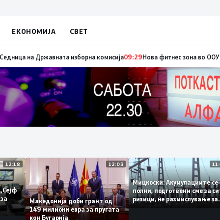
ЕКОНОМИЈА
СВЕТ
едвремени избори за градоначалник на Брвеница, ќе се одржат на 18 ок
12:18
12:03
Мицкоски: Акумулациите
 од „Сејф
полни, подготвени сме з
ногу за
ризици, не размислување
Македонија доби грант од
поскапување на струјат
149 милиони евра за пругата
кон Бугарија