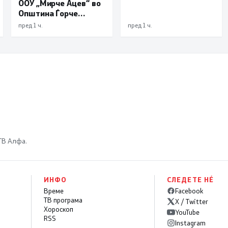
ООУ „Мирче Ацев“ во
Трајчев
Општина Ѓорче
Петров
пред 1 ч.
пред 1 ч.
 ТВ Алфа.
ИНФО
СЛЕДЕТЕ НÉ
Време
Facebook
ТВ програма
X / Twitter
Хороскоп
YouTube
RSS
Instagram