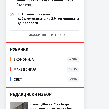
мониторинг во националниот парк
Пелистер
2
Во Прилеп почнуваат
Ч
одбележувањата на 25-годишнината
од Карпалак
ПРИКАЖИ УШТЕ ВЕСТИ →
РУБРИКИ
ЕКОНОМИЈА
4786
МАКЕДОНИЈА
39115
СВЕТ
2196
РЕДАКЦИСКИ ИЗБОР
Лекот „Фостер“ ќе биде
достапен во аптеките без