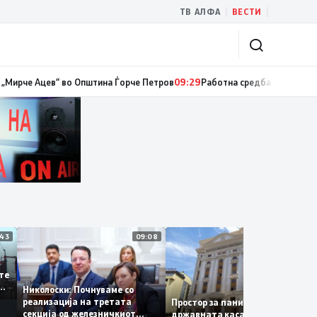
|
|
ТВ АЛФА
ВЕСТИ
томври
10:05
Седница на Државната изборна комисија
09:29
Нова фитнес 
11:43
09:08
14:
 се
а сите
 за
Николоски: Почнуваме со
а
реализација на третата
Простор за паника нема –
секција од железничкиот
државната каса се полни со