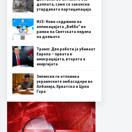
доплата, само со законски
утврдената партиципација
ИЈЗ: Нови содржини на
апликацијата „Беббо“ во
рамки на Светската недела
на доењето
Трамп: Две работи ја убиваат
Европа – првата е
имиграцијата, втората е
енергијата
Зеленски ги отповика
украинските амбасадори во
Албанија, Хрватска и Црна
Гора