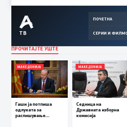
ПОЧЕТНА
ТВ
СЕРИИ И ФИЛМ
ПРОЧИТАЈТЕ УШТЕ
МАКЕДОНИЈА
МАКЕДОНИЈА
Гаши ја потпиша
Седница на
одлуката за
Државната изборна
распишување
комисија
предвремени избори
за градоначалник на