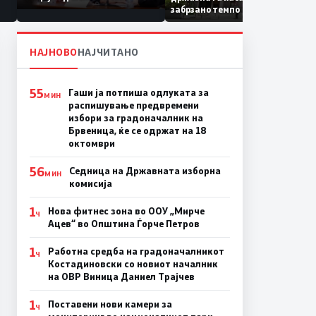
Коридор 8, Македонија
забрзано темпо
станува раскрсница на
Балканот
НАЈНОВО
НАЈЧИТАНО
55
Гаши ја потпиша одлуката за
МИН
распишување предвремени
избори за градоначалник на
Брвеница, ќе се одржат на 18
октомври
56
Седница на Државната изборна
МИН
комисија
1
Нова фитнес зона во ООУ „Мирче
Ч
Ацев“ во Општина Ѓорче Петров
1
Работна средба на градоначалникот
Ч
Костадиновски со новиот началник
на ОВР Виница Даниел Трајчев
1
Поставени нови камери за
Ч