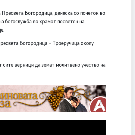
 Пресвета Богородица, денеска со почеток во
на богослужба во храмот посветен на
е.
 Пресвета Богородица – Троеручица околу
 сите верници да земат молитвено учество на