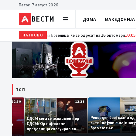
Петок, 7 август 2026
ВЕСТИ
ДОМА
МАКЕДОНИЈА
НАЈНОВО
10:06
Гаши ја потпиша одлуката за распишување пр
ТОП
12:30
12:28
Рекорден број казни
СДСМ сега се исплашени од
сити“ во јули – најм
СДСМ: Од најголеми
атоците на
брзо возење
предавници еволуираа во
мантираат
најголеми патриоти