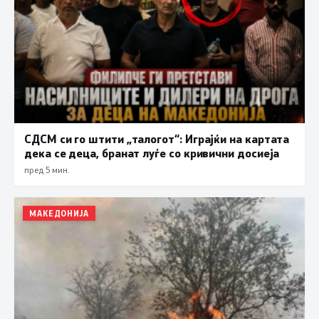
СДСМ си го штити „талогот“: Играјќи на картата
дека се деца, бранат луѓе со кривични досиеја
пред 5 мин.
МАКЕДОНИЈА