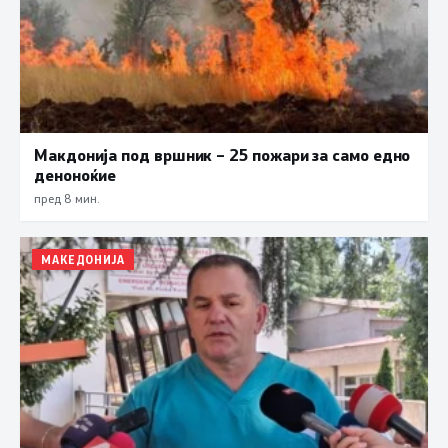
Макдонија под вршник – 25 пожари за само едно
деноноќие
пред 8 мин.
МАКЕДОНИЈА