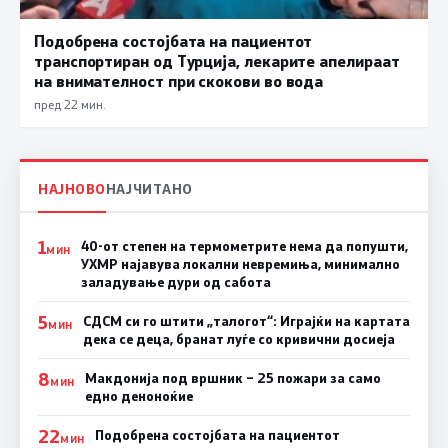
Подобрена состојбата на пациентот
транспортиран од Турција, лекарите апелираат
на внимателност при скокови во вода
пред 22 мин.
НАЈНОВО
НАЈЧИТАНО
1
40-от степен на термометрите нема да попушти,
МИН
УХМР најавува локални невремиња, минимално
заладување дури од сабота
5
СДСМ си го штити „талогот“: Играјќи на картата
МИН
дека се деца, бранат луѓе со кривични досиеја
8
Макдонија под вршник – 25 пожари за само
МИН
едно деноноќие
22
Подобрена состојбата на пациентот
МИН