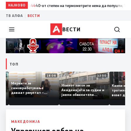
НАЈНОВО
12:44
40-от степен на термометрите нема да попушти, УХМР на
|
ТВ АЛФА
ВЕСТИ
ВЕСТИ
ТОП
12:19
18:06
12:50
Мерките за
Новиот закон за
Казни и
самовработување
Академијата за судии и
тротине
логот“
даваат резултат –
јавни обвинители
возат 
е си е
невработеноста на
наскоро во Собранието
, не
историски најниско ниво
 со
од 11,3%
МАКЕДОНИЈА
Управниот одбор на