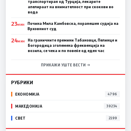
транспортиран од Турција, лекарите
апелираат на внимателност при скокови во
вода
23
Почина Мила Камбовска, поранешен судија на
МИН
Врховниот суд
24
На граничните премини Табановце, Пелинце и
МИН
Богородица зголемена фреквенција на
возила, се чека и по повеќе од еден час
ПРИКАЖИ УШТЕ ВЕСТИ →
РУБРИКИ
ЕКОНОМИЈА
4796
МАКЕДОНИЈА
39234
СВЕТ
2199