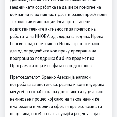
заедничката соработка за да им се помогне на
компаниите во нивниот раст и развој преку нови
технологии и иновации. Беа претставени
подготвителните активности за почеток на
работата на ИНОВА од следната година. Ирена
Гергиевска, советник во Инова презентираше
дел од определбите кои преку креирање на
програми за поддршка би биле предмет на
Програмата која е во фаза на подготовка.
Претседателот Бранко Азески ја нагласи
потребата за вистинска, реална и континуирана
меѓусебна соработка на двете институции, како
неминовен процес кој само на таков начин ќе
има реални и мерливи ефекти врз економијата
во целина, посебно нагласувајќи ја целта која е