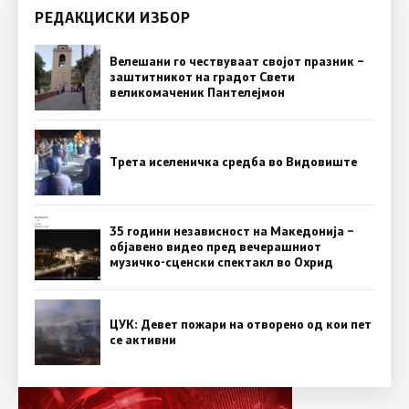
РЕДАКЦИСКИ ИЗБОР
Велешани го чествуваат својот празник –
заштитникот на градот Свети
великомаченик Пантелејмон
Трета иселеничка средба во Видовиште
35 години независност на Македонија –
објавено видео пред вечерашниот
музичко-сценски спектакл во Охрид
ЦУК: Девет пожари на отворено од кои пет
се активни