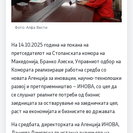
Фото: Алфа Вести
На 14.10.2025 година на покана на
претседателот на Стопанската комора на
Македонија, Бранко Азески, Управниот одбор на
Комората реализираше работна средба со
новата Агенција за иновации, научно-технолошки
развој и претприемништво – ИНОВА, со цел да
се слушнат реалните потреби од бизнис
заедницата за остварување на заедничката цел,
раст на економијата и бизнисите во државата.
На средбата, директорката на Агенција ИНОВА,
Даниела Димовска го истакна значењето на