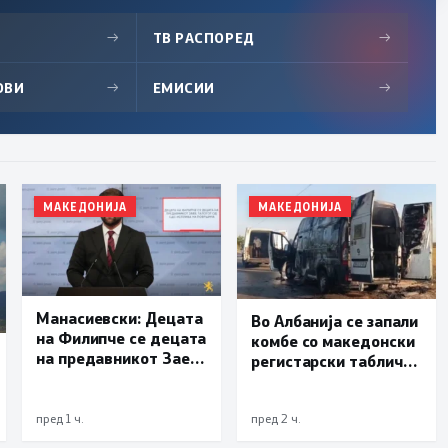
→
ТВ РАСПОРЕД
→
ОВИ
→
ЕМИСИИ
→
МАКЕДОНИЈА
МАКЕДОНИЈА
Манасиевски: Децата
Во Албанија се запали
на Филипче се децата
комбе со македонски
на предавникот Заев,
регистарски таблички
талогот од СДСМ
кое превезувало
исплива на површина
пилиња
пред 1 ч.
пред 2 ч.