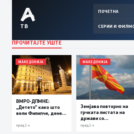
ПОЧЕТНА
ТВ
СЕРИИ И ФИЛМ
ПРОЧИТАЈТЕ УШТЕ
МАКЕДОНИЈА
МАКЕДОНИЈА
ВМРО-ДПМНЕ:
Земјава повторно на
„Детето“ како што
грчката листата на
вели Филипче, денес
држави со
со изјавата призна
привилегиран
дека во случајот во
пред 1 ч.
пред 1 ч.
даночен режим
Ново Село