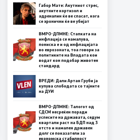
Габор Мате: Акутниот стрес,
акутните кортизол и
адреналин ќе ве спасат, кога
се хронични ќе ве убијат
ВМРО-ДПМНЕ: Стапката на
инфлација се намалува,
пониска е и од инфлацијата
во еврозоната, тоа говори за
политиките на Владата кои
водат кон подобар животен
стандард
ВРЕДИ: Дали Артан Груби ја
купува слободата со тајните
на ДУИ
ВМРО-ДПМНЕ: Талогот од
СДСМ несреќен поради
успесите на државата, седум
квартали раст на БДП над 3
отсто и намален државен
долг се показатели за
економска стабилност