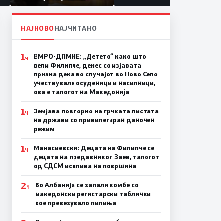
првачиња помалку
а
НАЈНОВО
НАЈЧИТАНО
1
ВМРО-ДПМНЕ: „Детето“ како што
Ч
вели Филипче, денес со изјавата
призна дека во случајот во Ново Село
учествувале осуденици и насилници,
ова е талогот на Македонија
1
Земјава повторно на грчката листата
Ч
на држави со привилегиран даночен
режим
1
Манасиевски: Децата на Филипче се
Ч
децата на предавникот Заев, талогот
од СДСМ исплива на површина
2
Во Албанија се запали комбе со
Ч
македонски регистарски таблички
кое превезувало пилиња