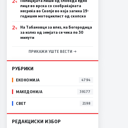
2
Полицијата лиши од слобода едно
Ч
лице во врска со сообраќајната
несреќа во Скопје во која загина 19-
годишен мотоциклист од скопско
2
На Табановце за влез, на Богородица
Ч
за излез од земјата се чека по 30
минути
ПРИКАЖИ УШТЕ ВЕСТИ →
РУБРИКИ
ЕКОНОМИЈА
4794
МАКЕДОНИЈА
39177
СВЕТ
2198
РЕДАКЦИСКИ ИЗБОР