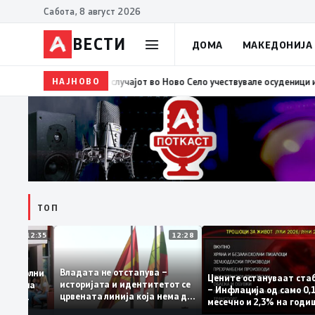
Сабота, 8 август 2026
ВЕСТИ
ДОМА
МАКЕДОНИЈА
НАЈНОВО
10:37
ВМРО-ДПМНЕ: „Детето“ како што вели Филипче
ТОП
12:35
12:28
Владата не отстапува –
 се задоволни
Цените остануваат 
историјата и идентитетот се
учениците на
– Инфлација од сам
црвената линија која нема да
ржавната
месечно и 2,3% на 
се погази
ниво