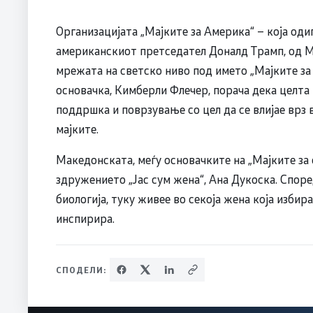
Организацијата „Мајките за Америка“ – која оди
американскиот претседател Доналд Трамп, од М
мрежата на светско ниво под името „Мајките за 
основачка, Кимберли Флечер, порача дека целта
поддршка и поврзување со цел да се влијае врз 
мајките.
Македонската, меѓу основачките на „Мајките за 
здружението „Јас сум жена“, Ана Дукоска. Споре
биологија, туку живее во секоја жена која избир
инспирира.
СПОДЕЛИ: