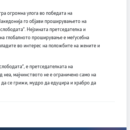
гра огромна улога во победата на
акедонија го објави проширувањето на
слободата“. Нејзината претседателка и
 на глобалното проширување е меѓусебна
владите во интерес на положбите на жените и
слободата“, е претседателката на
д неа, мајчинството не е ограничено само на
а да се грижи, мудро да едуцира и храбро да