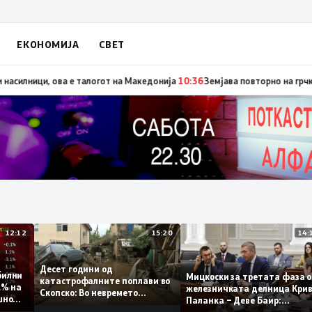
ЕКОНОМИЈА
СВЕТ
, денес со изјавата призна дека во случајот во Ново Село учествувале
12:12
15:20
Десет години од
стабилни
Мицкоски за третата фа
катастрофалните поплави во
о 0,1% на
железничката делница 
Скопско: Во невремето
годишно
Паланка – Деве Баир:
загинаа 22 лица
Проектот нема да заврш