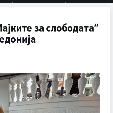
половина тунел во слепа
улица, сега имаме целин
ајките за слободата“
едонија