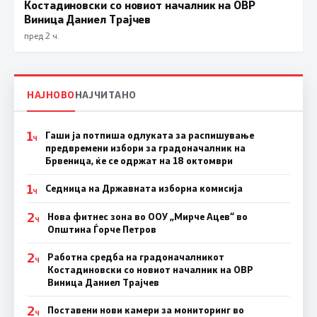
Костадиновски со новиот началник на ОВР
Виница Даниел Трајчев
пред 2 ч.
НАЈНОВО
НАЈЧИТАНО
1
Гаши ја потпиша одлуката за распишување
Ч
предвремени избори за градоначалник на
Брвеница, ќе се одржат на 18 октомври
1
Седница на Државната изборна комисија
Ч
2
Нова фитнес зона во ООУ „Мирче Ацев“ во
Ч
Општина Ѓорче Петров
2
Работна средба на градоначалникот
Ч
Костадиновски со новиот началник на ОВР
Виница Даниел Трајчев
2
Поставени нови камери за мониторинг во
Ч