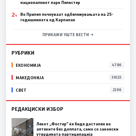
националниот парк Пелистер
2
Во Прилеп почнуваат одбележувањата на 25-
Ч
годишнината од Карпалак
ПРИКАЖИ УШТЕ ВЕСТИ →
РУБРИКИ
ЕКОНОМИЈА
4786
МАКЕДОНИЈА
39115
СВЕТ
2196
РЕДАКЦИСКИ ИЗБОР
Лекот „Фостер“ ќе биде достапен во
аптеките без доплата, само со законски
утврдената партиципација