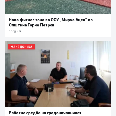
Нова фитнес зона во ООУ „Мирче Ацев“ во
Општина Ѓорче Петров
пред 2 ч.
МАКЕДОНИЈА
Работна средба на градоначалникот