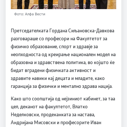
Фото: Алфа Вести
Претседателката Гордана Сиљановска-Давкова
разговараше со професори на Факултетот за
физичко образование, спорт и здравје за
неопходноста од креирање национален модел на
образовна и здравствена политика, во којшто ќе
бидат вградени физичката активност и
здравите навики кај децата и младите, како
гаранција за физички и ментално здрава нација.
Како што соопштија од нејзиниот кабинет, за таа
цел, деканот на факултетот, Влатко
Неделковски, продеканката за настава,
Андријана Мисовски и професорите Иван