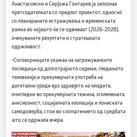
Анастасовски и Серјожа Гонтарев ја запознаа
претседателката со предлог проектот, односно
со планираните истражувања и временската
рамка во којашто ќе се одвиваат (2026-2028),
очекуваните резултати и стратешката
одржливост.
-Соговорниците укажаа на загрижувачките
последици од долготрајното седење, гледањето
телевизија и прекумерната употреба на
дигитални уреди врз здравјето на младите,
очигледни во прекумерната тежина, зголемената
анксиозност, социјалната изолација и пониската
самодоверба, стои во соопштението од средбата
што се одржала вчера.