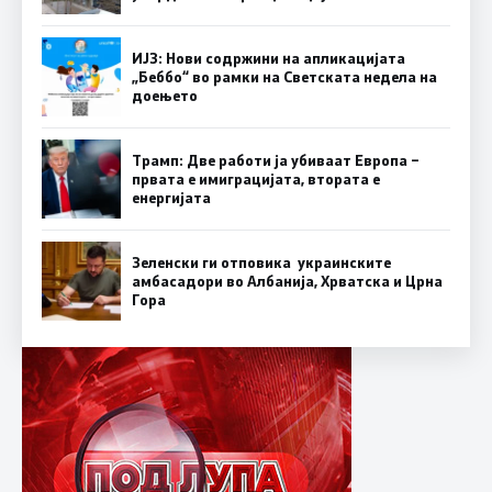
ИЈЗ: Нови содржини на апликацијата
„Беббо“ во рамки на Светската недела на
доењето
Трамп: Две работи ја убиваат Европа –
првата е имиграцијата, втората е
енергијата
Зеленски ги отповика украинските
амбасадори во Албанија, Хрватска и Црна
Гора