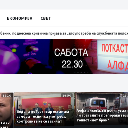
ЕКОНОМИЈА
СВЕТ
запалена трева при сечење со брусилица
19:21
МВР: Лишен од слобода пол
15:10
14:50
Алфа анкета: ги почиту
Водата во Гостивар останува
ли граѓаните препоракит
само за техничка употреба,
топлотниот бран?
контролите ќе се засилат
листа во
 сомнева