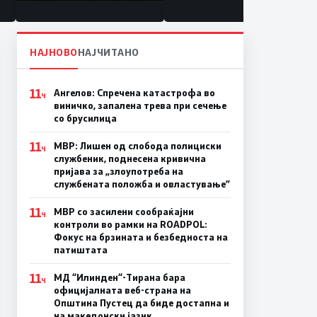
состојба
НАЈНОВО
НАЈЧИТАНО
11
Ангелов: Спречена катастрофа во
Ч
виничко, запалена трева при сечење
со брусилица
11
МВР: Лишен од слобода полициски
Ч
службеник, поднесена кривична
пријава за „злоупотреба на
службената положба и овластување”
11
МВР со засилени сообраќајни
Ч
контроли во рамки на ROADPOL:
Фокус на брзината и безбедноста на
патиштата
11
МД “Илинден“-Тирана бара
Ч
официјалната веб-страна на
Општина Пустец да биде достапна и
на македонски јазик