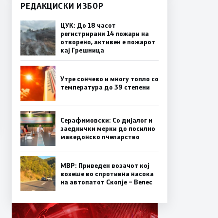
РЕДАКЦИСКИ ИЗБОР
ЦУК: До 18 часот
регистрирани 14 пожари на
отворено, активен е пожарот
кај Грешница
Утре сончево и многу топло со
температура до 39 степени
Серафимовски: Со дијалог и
заеднички мерки до посилно
македонско пчеларство
МВР: Приведен возачот кој
возеше во спротивна насока
на автопатот Скопје – Велес