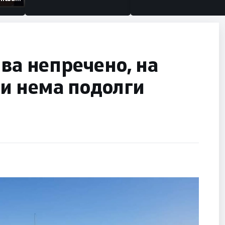
изации
ива непречено, на
и нема подолги