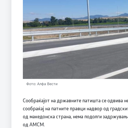
Фото: Алфа Вести
Сообраќајот на државните патишта се одвива не
сообраќај на патните правци надвор од градски
од македонска страна, нема подолги задржувања
од АМСМ.