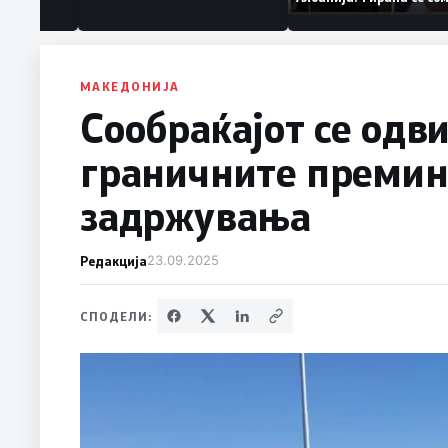
аат „персона
дека работеле за
терористички орган
МАКЕДОНИЈА
Сообраќајот се одв
граничните премин
задржувања
Редакција
23.09.2025
СПОДЕЛИ: