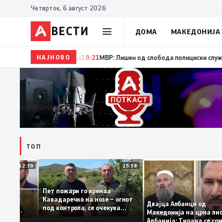
Четврток, 6 август 2026
ВЕСТИ
ДОМА
МАКЕДОНИЈА
НАЈНОВО
19:22
Ангелов: Спречена катастрофа во виничко, 
ТОП
12:39
15:38
Пет пожари го кренаа
ама: За
Кавадаречко на нозе – огнот
орма му
Двајца Албанци од
под контрола, се очекува
нците од
Македонија на црна 
целосно гаснење
 кога му гори
Албанија: Тирана се