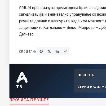
АМСМ препорачува прилагодена брзина на движ
сигнализација и внимателно управување со возил
речните долини и клисурите, каде има можност о
за делниците Катланово – Велес, Маврово – Деб
Делчево.
СПОДЕЛИ:
ПОЧЕТНА
ТВ
СЕРИИ И ФИЛМ
ПРОЧИТАЈТЕ УШТЕ