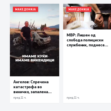
МАКЕДОНИЈА
МАКЕДОНИЈА
МВР: Лишен од
слобода полициски
службеник, поднесена
кривична пријава за
„злоупотреба на
службената положба
и овластување”
Ангелов: Спречена
катастрофа во
виничко, запалена
трева при сечење со
пред 11 ч.
пред 11 ч.
брусилица