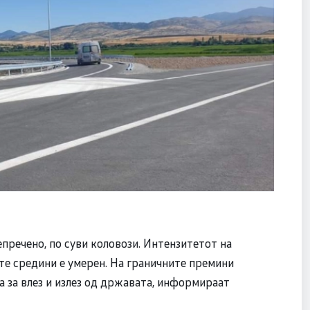
пречено, по суви коловози. Интензитетот на
те средини е умерен. На граничните премини
 за влез и излез од државата, информираат