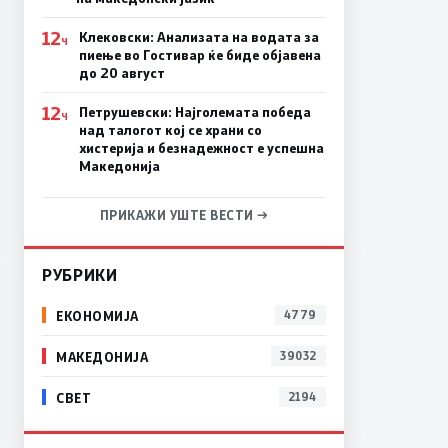
12
Клековски: Анализата на водата за
Ч
пиење во Гостивар ќе биде објавена
до 20 август
12
Петрушевски: Најголемата победа
Ч
над талогот кој се храни со
хистерија и безнадежност е успешна
Македонија
ПРИКАЖИ УШТЕ ВЕСТИ →
РУБРИКИ
ЕКОНОМИЈА
4779
МАКЕДОНИЈА
39032
СВЕТ
2194