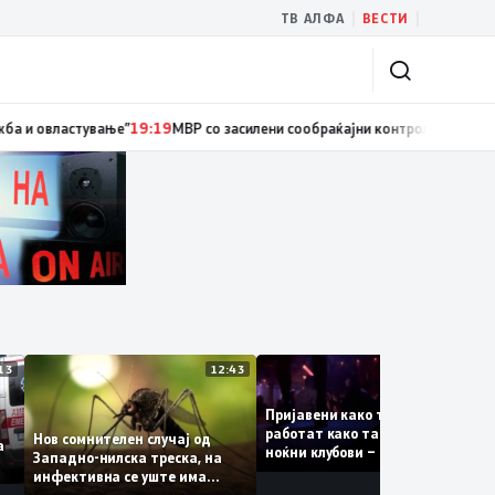
|
|
ТВ АЛФА
ВЕСТИ
ициски службеник, поднесена кривична пријава за „злоупотреба на слу
13:13
12:43
12:4
Пријавени како туристки, а
ваат
работат како танчерки во
Нов сомнителен случај од
е за
ноќни клубови – полицијата
Западно-нилска треска, на
откри сомнителна шема за
инфективна се уште има
можна трговија со луѓе
пациенти во критична