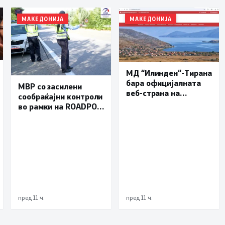
МАКЕДОНИЈА
МАКЕДОНИЈА
МД “Илинден“-Тирана
бара официјалната
МВР со засилени
веб-страна на
сообраќајни контроли
Општина Пустец да
во рамки на ROADPOL:
биде достапна и на
Фокус на брзината и
македонски јазик
безбедноста на
патиштата
пред 11 ч.
пред 11 ч.