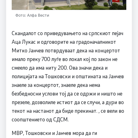
Фото: Алфа Вести
Скандалот со приведувањето на српскиот пејач
Аца Лукас и одговорите на градоначалникот
Митко Јанчев потврдуваат дека на концертот
имало преку 700 луѓе во локал кој по закон не
смеело да има ниту 200. Ова значи дека и
полицијата на Тошковски и општината на Јанчев
знаеле за концертот, знаеле дека нема
безбедносни услови тој да се одржи и ништо не
презеле, дозволиле истиот да се случи, а дури во
текот на настанот да биде прекинат. , се вели во
соопштението од СДСМ.
МВР, Тошковски и Јанчев мора да ги