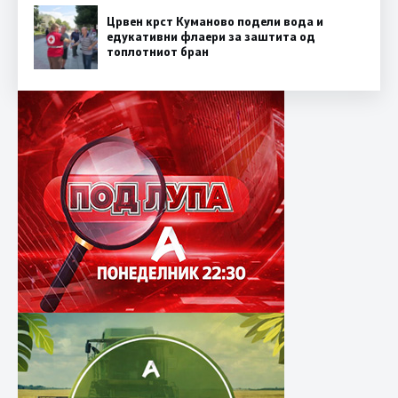
Црвен крст Куманово подели вода и
едукативни флаери за заштита од
топлотниот бран