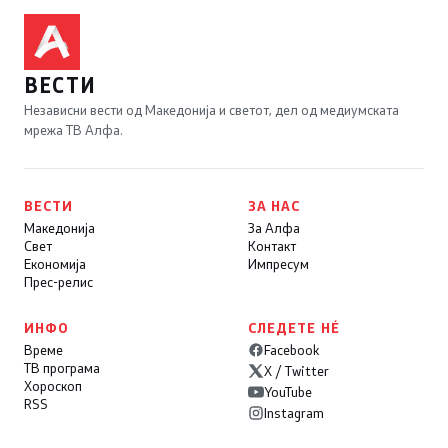
ВЕСТИ
Независни вести од Македонија и светот, дел од медиумската
мрежа ТВ Алфа.
ВЕСТИ
ЗА НАС
Македонија
За Алфа
Свет
Контакт
Економија
Импресум
Прес-релис
ИНФО
СЛЕДЕТЕ НÉ
Време
Facebook
ТВ програма
X / Twitter
Хороскоп
YouTube
RSS
Instagram