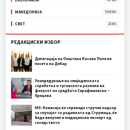
МАКЕДОНИЈА
39094
СВЕТ
2194
РЕДАКЦИСКИ ИЗБОР
Делегација на Општина Косово Поле во
посета на Дебар
Унапредување на земјоделската
соработка и трговската размена во
фокусот на средбата Серафимовски –
Хрицова
МЗ: Комисија ќе спроведе стручен надзор
за случајот со родилката од Струмица, ќе
биде вклучен и медицински експерт од
соседството