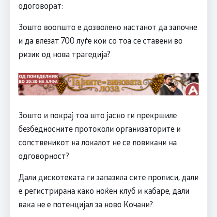
одоговорат:
Зошто воопшто е дозволено настанот да започне
и да влезат 700 луѓе кои со тоа се ставени во
ризик од нова трагедија?
Зошто и покрај тоа што јасно ги прекршиле
безбедносните протоколи организаторите и
сопственикот на локалот не се повикани на
одговорност?
Дали дискотеката ги запазила сите прописи, дали
е регистрирана како ноќен клуб и кабаре, дали
вака не е потенцијал за ново Кочани?