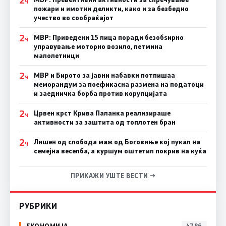
Ч
пожари и имотни деликти, како и за безбедно
учество во сообраќајот
2
МВР: Приведени 15 лица поради безобѕирно
Ч
управување моторно возило, петмина
малолетници
2
МВР и Бирото за јавни набавки потпишаа
Ч
меморандум за поефикасна размена на податоци
и заедничка борба против корупцијата
2
Црвен крст Крива Паланка реализираше
Ч
активности за заштита од топлотен бран
2
Лишен од слобода маж од Боговиње кој пукал на
Ч
семејна веселба, а куршум оштетил покрив на куќа
ПРИКАЖИ УШТЕ ВЕСТИ →
РУБРИКИ
ЕКОНОМИЈА
4786