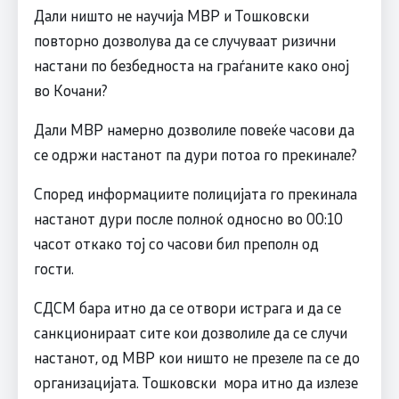
Дали ништо не научија МВР и Тошковски
повторно дозволува да се случуваат ризични
настани по безбедноста на граѓаните како оној
во Кочани?
Дали МВР намерно дозволиле повеќе часови да
се одржи настанот па дури потоа го прекинале?
Според информациите полицијата го прекинала
настанот дури после полноќ односно во 00:10
часот откако тој со часови бил преполн од
гости.
СДСМ бара итно да се отвори истрага и да се
санкционираат сите кои дозволиле да се случи
настанот, од МВР кои ништо не презеле па се до
организацијата. Тошковски мора итно да излезе