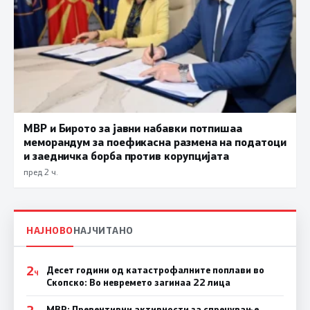
МВР и Бирото за јавни набавки потпишаа
меморандум за поефикасна размена на податоци
и заедничка борба против корупцијата
пред 2 ч.
НАЈНОВО
НАЈЧИТАНО
2
Десет години од катастрофалните поплави во
Ч
Скопско: Во невремето загинаа 22 лица
2
МВР: Превентивни активности за спречување