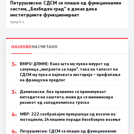
Петрушевски: СДСМ се плаши од функционален
систем, „Безбеден град“ е доказ дека
институциите функционираат
пред 4 ч.
НАЈНОВО
НАЈЧИТАНО
3
ВМРО-ДПМНЕ: Како што му пукна меурот од
Ч
сапуница „мигранти за пари“, така на талогот на
СДСМ му пука и најновата хистерија – прифаќање
на француски предлог
3
Даниловски: Ако правилно се применуваат
Ч
методите на заштита, може да се минимизира
ризикот од западнонилска треска
4
МВР: 222 сообраќајни прекршоци од возачи на
Ч
мотоцикли, 14 лишени поради безобѕирно возење
4
Петрушевски: СДСМ се плаши од функционален
Ч