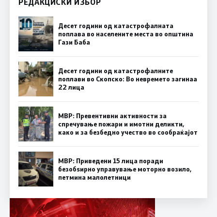
РЕДАКЦИСКИ ИЗБОР
Десет години од катастрофалната
поплава во населените места во општина
Гази Баба
Десет години од катастрофалните
поплави во Скопско: Во невремето загинаа
22 лица
МВР: Превентивни активности за
спречување пожари и имотни деликти,
како и за безбедно учество во сообраќајот
МВР: Приведени 15 лица поради
безобѕирно управување моторно возило,
петмина малолетници