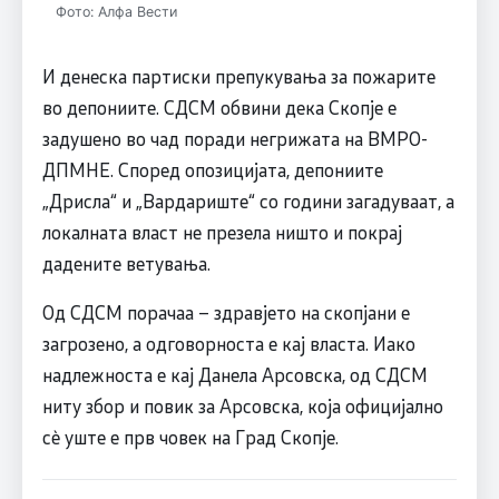
Фото: Алфа Вести
И денеска партиски препукувања за пожарите
во депониите. СДСМ обвини дека Скопје е
задушено во чад поради негрижата на ВМРО-
ДПМНЕ. Според опозицијата, депониите
„Дрисла“ и „Вардариште“ со години загадуваат, а
локалната власт не презела ништо и покрај
дадените ветувања.
Од СДСМ порачаа – здравјето на скопјани е
загрозено, а одговорноста е кај власта. Иако
надлежноста е кај Данела Арсовска, од СДСМ
ниту збор и повик за Арсовска, која официјално
сè уште е прв човек на Град Скопје.