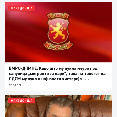
МАКЕДОНИЈА
ВМРО-ДПМНЕ: Како што му пукна меурот од
сапуница „мигранти за пари“, така на талогот на
СДСМ му пука и најновата хистерија –
прифаќање на француски предлог
пред 3 ч.
МАКЕДОНИЈА