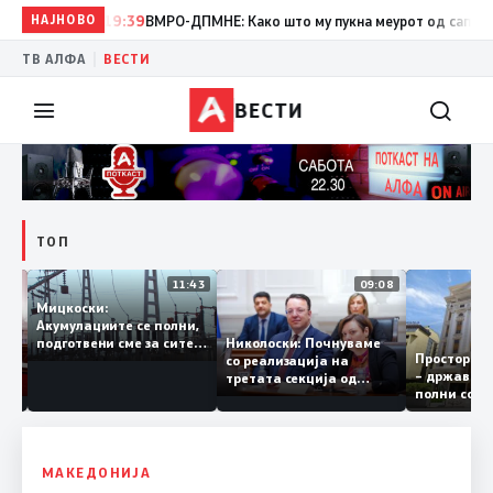
НАЈНОВО
19:39
ВМРО-ДПМНЕ: Како што му пукна меурот од сапуница „м
|
ТВ АЛФА
ВЕСТИ
ВЕСТИ
ТОП
12:03
11:43
09:08
Мицкоски:
Акумулациите се полни,
ант
Николоски: Почнуваме
подготвени сме за сите
Простор 
 за
со реализација на
ризици, не размислување
– државн
а
третата секција од
за поскапување на
полни со
железничкиот Коридор
струјата
8, Македонија станува
раскрсница на Балканот
МАКЕДОНИЈА