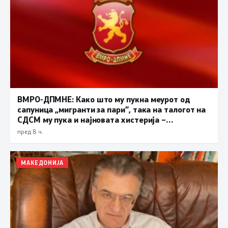
ВМРО-ДПМНЕ: Како што му пукна меурот од
сапуница „мигранти за пари“, така на талогот на
СДСМ му пука и најновата хистерија –
прифаќање на француски предлог
пред 8 ч.
МАКЕДОНИЈА