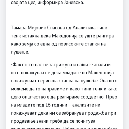
својата цел, информира Јаневска.
Тамара Мијовиќ Спасова од Аналитика тинк
тенк истакна дека Македонија се уште рангира
како земја со една од повисоките стапки на
пушење.
-Факт што нас не загрижува и нашите анализи
што покажуваат е дека младите во Македонија
покажуваат сериозна стапка на пушење. Она што
можеме да го направиме и како тинк тенк и како
цело општество е да реагираме соодветно. Прво
на младите под 18 години – анализите ни
покажуваат дека им се забранува продажба при
продавање значи треба да се почитува
законската регулатива. Најважна е и едукацијата