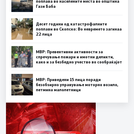
поплава во населените места во општина
Гази Баба
Десет години од катастрофалните
поплави во Скопско: Во невремето загинаа
22 лица
МВР: Превентивни активности за
спречување пожари и имотни деликти,
како и за безбедно учество во сообраќајот
МВР: Приведени 15 лица поради
безобѕирно управување моторно возило,
петмина малолетници