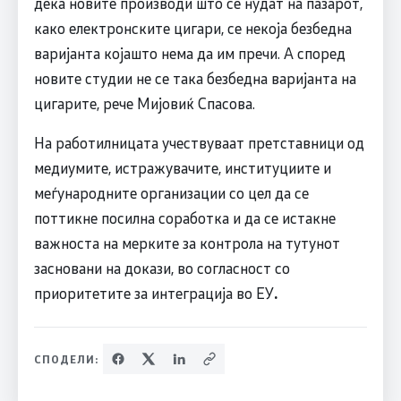
дека новите производи што се нудат на пазарот,
како електронските цигари, се некоја безбедна
варијанта којашто нема да им пречи. А според
новите студии не се така безбедна варијанта на
цигарите, рече Мијовиќ Спасова.
На работилницата учествуваат претставници од
медиумите, истражувачите, институциите и
меѓународните организации со цел да се
поттикне посилна соработка и да се истакне
важноста на мерките за контрола на тутунот
засновани на докази, во согласност со
приоритетите за интеграција во ЕУ
.
СПОДЕЛИ: