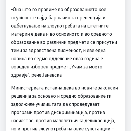
-Она што го правиме во образованието кое
всушност е најдобар начин за превенција и
одбегнување на злоупотребата на штетните
материи е дека и во основното и во средното
образование во различни предмети се присутни
теми за здравствена писменост, и еве една
новина во седмо одделение оваа година е
воведен изборен предмет „Учам за моето
здравје“, рече Јаневска.
Министерката истакна дека во новите законски
решенија за основно и средно образование ги
задолжиле училиштата да спроведуваат
програми против дискриминација, против
насилство, против малолетничка деликвенција,
но и против злоупотреба на овие супстанции –