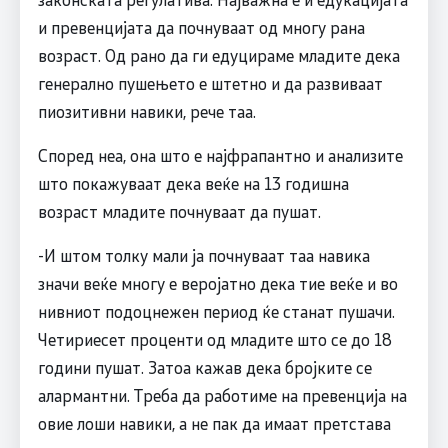
и превенцијата да почнуваат од многу рана
возраст. Од рано да ги едуцираме младите дека
генерално пушењето е штетно и да развиваат
пиозитивни навики, рече таа.
Според неа, она што е најфрапантно и анализите
што покажуваат дека веќе на 13 годишна
возраст младите почнуваат да пушат.
-И штом толку мали ја почнуваат таа навика
значи веќе многу е веројатно дека тие веќе и во
нивниот подоцнежен период ќе станат пушачи.
Четириесет проценти од младите што се до 18
години пушат. Затоа кажав дека бројките се
алармантни. Треба да работиме на превенција на
овие лоши навики, а не пак да имаат претстава