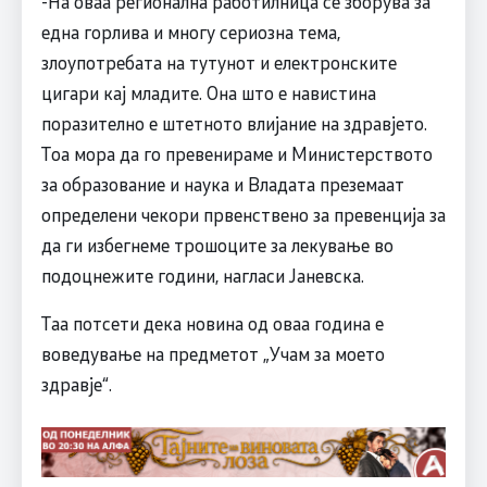
-На оваа регионална работилница се зборува за
една горлива и многу сериозна тема,
злоупотребата на тутунот и електронските
цигари кај младите. Она што е навистина
поразително е штетното влијание на здравјето.
Тоа мора да го превенираме и Министерството
за образование и наука и Владата преземаат
определени чекори првенствено за превенција за
да ги избегнеме трошоците за лекување во
подоцнежите години, нагласи Јаневска.
Таа потсети дека новина од оваа година е
воведување на предметот „Учам за моето
здравје“.