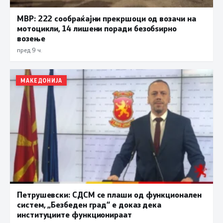
МВР: 222 сообраќајни прекршоци од возачи на
мотоцикли, 14 лишени поради безобѕирно
возење
пред 9 ч.
МАКЕДОНИЈА
Петрушевски: СДСМ се плаши од функционален
систем, „Безбеден град“ е доказ дека
институциите функционираат