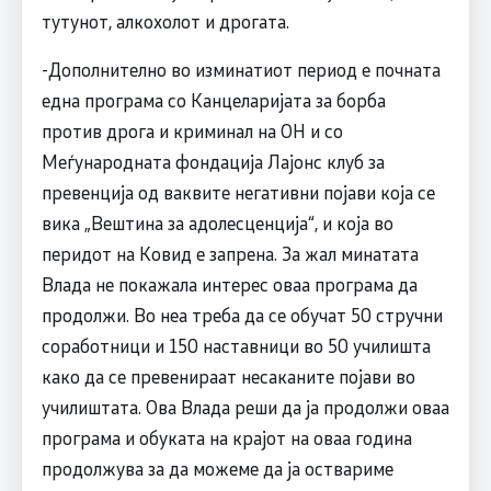
тутунот, алкохолот и дрогата.
-Дополнително во изминатиот период е почната
една програма со Канцеларијата за борба
против дрога и криминал на ОН и со
Меѓународната фондација Лајонс клуб за
превенција од ваквите негативни појави која се
вика „Вештина за адолесценција“, и која во
перидот на Ковид е запрена. За жал минатата
Влада не покажала интерес оваа програма да
продолжи. Во неа треба да се обучат 50 стручни
соработници и 150 наставници во 50 училишта
како да се превенираат несаканите појави во
училиштата. Ова Влада реши да ја продолжи оваа
програма и обуката на крајот на оваа година
продолжува за да можеме да ја оствариме