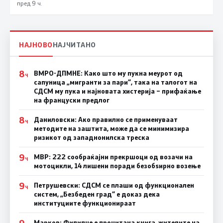
пред 9 ч.
НАЈНОВО
НАЈЧИТАНО
8
ВМРО-ДПМНЕ: Како што му пукна меурот од
Ч
сапуница „мигранти за пари“, така на талогот на
СДСМ му пука и најновата хистерија – прифаќање
на француски предлог
8
Даниловски: Ако правилно се применуваат
Ч
методите на заштита, може да се минимизира
ризикот од западнонилска треска
9
МВР: 222 сообраќајни прекршоци од возачи на
Ч
мотоцикли, 14 лишени поради безобѕирно возење
9
Петрушевски: СДСМ се плаши од функционален
Ч
систем, „Безбеден град“ е доказ дека
институциите функционираат
Марков: Филипче е прочитана книга, жителите на