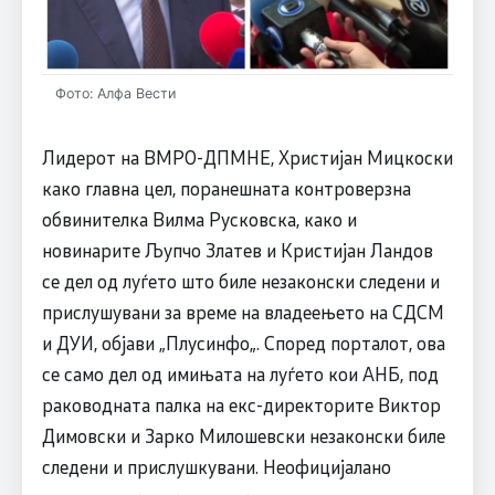
Фото: Алфа Вести
Лидерот на ВМРО-ДПМНЕ, Христијан Мицкоски
како главна цел, поранешната контроверзна
обвинителка Вилма Русковска, како и
новинарите Љупчо Златев и Кристијан Ландов
се дел од луѓето што биле незаконски следени и
прислушувани за време на владеењето на СДСМ
и ДУИ, објави „Плусинфо„. Според порталот, ова
се само дел од имињата на луѓето кои АНБ, под
раководната палка на екс-директорите Виктор
Димовски и Зарко Милошевски незаконски биле
следени и прислушкувани. Неофицијалано