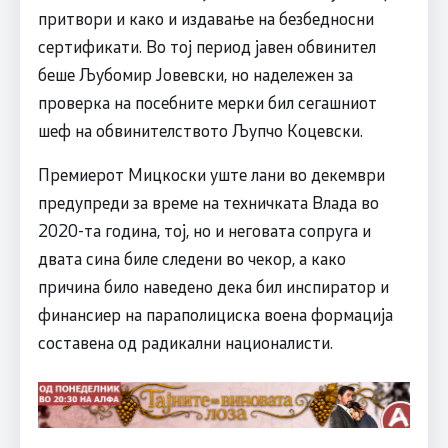
притвори и како и издавање на безбедносни
сертификати. Во тој период јавен обвинител
беше Љубомир Јовевски, но надележен за
проверка на посебните мерки бил сегашниот
шеф на обвинителството Љупчо Коцевски.
Премиерот Мицкоски уште лани во декември
предупреди за време на техничката Влада во
2020-та година, тој, но и неговата сопруга и
двата сина биле следени во чекор, а како
причина било наведено дека бил инспиратор и
финансиер на параполициска воена формација
составена од радикални националисти.