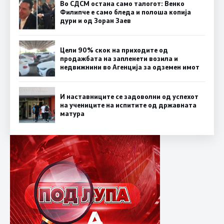
Во СДСМ остана само талогот: Венко
Филипче е само бледа и полоша копија
дури и од Зоран Заев
Цели 90% скок на приходите од
продажбата на запленети возила и
недвижнини во Агенција за одземен имот
И наставниците се задоволни од успехот
на учениците на испитите од државната
матура