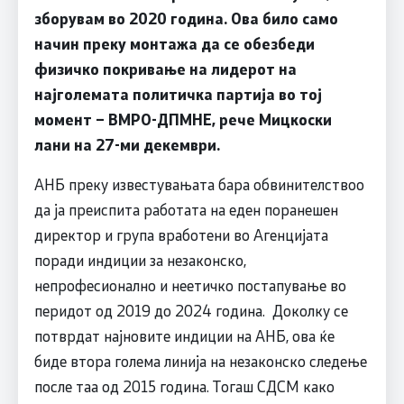
зборувам во 2020 година. Ова било само
начин преку монтажа да се обезбеди
физичко покривање на лидерот на
најголемата политичка партија во тој
момент – ВМРО-ДПМНЕ, рече Мицкоски
лани на 27-ми декември.
АНБ преку известувањата бара обвинителствоо
да ја преиспита работата на еден поранешен
директор и група вработени во Агенцијата
поради индиции за незаконско,
непрофесионално и неетичко постапување во
перидот од 2019 до 2024 година. Доколку се
потврдат најновите индиции на АНБ, ова ќе
биде втора голема линија на незаконско следење
после таа од 2015 година. Тогаш СДСМ како