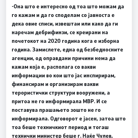
-Она што е интересно од тоа што можам да
го кажам и да го споделам со јавноста е
дека овие списи, извештаи или како да ги
наречам дебрифинзи, се креирани на
почетокот на 2020 година кога е изборна
година. Замислете, една од безбедносните
агенции, од оправдани причини нема да
кажам која е, располага со вакви
информации во кои што јас инспирирам,
финансирам и организирам вакви
терористички структури вооружени, а
притоа не го информирала МВР. И се
поставува прашањето зошто не го
информирала. Одговорот е јасен, затоа што
тоа беше техничкиот период и тогаш
технички министер беше г. Наќе Чулев,