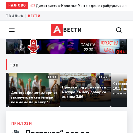
НАЈНОВО
13:03
Димитриеска-Кочоска: Уште еден охрабрувачки сигнал за 
|
ТВ АЛФА
ВЕСТИ
ВЕСТИ
ТОП
14:12
13:45
13:12
Стоков
Просекот од државната
10,5 ми
ата
матура е многу добар со
Демографскиот аларм се
првата
ката
оценка 3,66
засилува, во септември
година
аланка
ќе имаме најмалку 3.000
го згол
ктот
првачиња помалку
а
 слепа
ПРИЛОЗИ
„Протекоа“ дел од