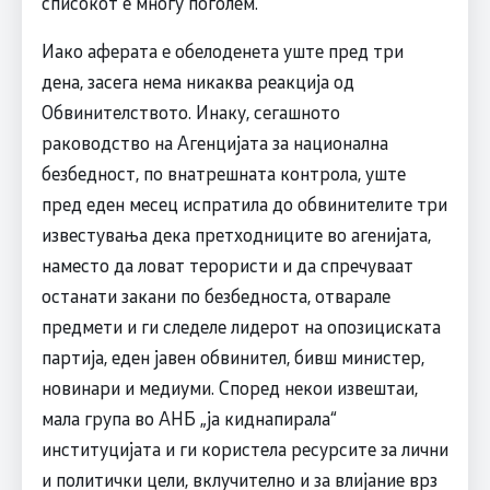
списокот е многу поголем.
Иако аферата е обелоденета уште пред три
дена, засега нема никаква реакција од
Обвинителството. Инаку, сегашното
раководство на Агенцијата за национална
безбедност, по внатрешната контрола, уште
пред еден месец испратила до обвинителите три
известувања дека претходниците во агенијата,
наместо да ловат терористи и да спречуваат
останати закани по безбедноста, отварале
предмети и ги следеле лидерот на опозициската
партија, еден јавен обвинител, бивш министер,
новинари и медиуми. Според некои извештаи,
мала група во АНБ „ја киднапирала“
институцијата и ги користела ресурсите за лични
и политички цели, вклучително и за влијание врз