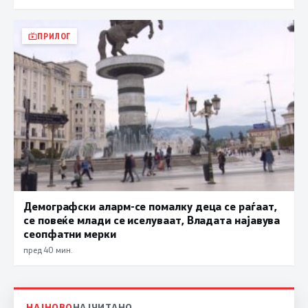
ПРИЛОГ
Демографски аларм-се помалку деца се раѓаат,
се повеќе млади се иселуваат, Владата најавува
сеопфатни мерки
пред 40 мин.
НАЈНОВО
НАЈЧИТАНО