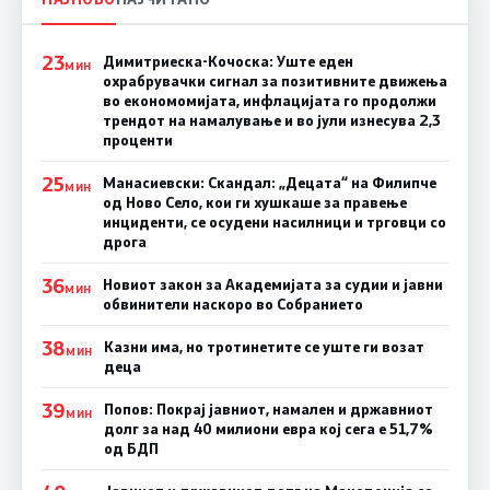
23
Димитриеска-Кочоска: Уште еден
МИН
охрабрувачки сигнал за позитивните движења
во економомијата, инфлацијата го продолжи
трендот на намалување и во јули изнесува 2,3
проценти
25
Манасиевски: Скандал: „Децата“ на Филипче
МИН
од Ново Село, кои ги хушкаше за правење
инциденти, се осудени насилници и трговци со
дрога
36
Новиот закон за Академијата за судии и јавни
МИН
обвинители наскоро во Собранието
38
Казни има, но тротинетите се уште ги возат
МИН
деца
39
Попов: Покрај јавниот, намален и државниот
МИН
долг за над 40 милиони евра кој сега е 51,7%
од БДП