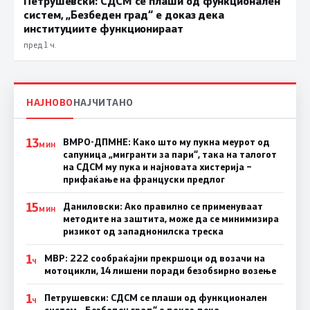
Петрушевски: СДСМ се плаши од функционален
систем, „Безбеден град“ е доказ дека
институциите функционираат
пред 1 ч.
НАЈНОВО
НАЈЧИТАНО
13
ВМРО-ДПМНЕ: Како што му пукна меурот од
МИН
сапуница „мигранти за пари“, така на талогот
на СДСМ му пука и најновата хистерија –
прифаќање на француски предлог
15
Даниловски: Ако правилно се применуваат
МИН
методите на заштита, може да се минимизира
ризикот од западнонилска треска
1
МВР: 222 сообраќајни прекршоци од возачи на
Ч
мотоцикли, 14 лишени поради безобѕирно возење
1
Петрушевски: СДСМ се плаши од функционален
Ч