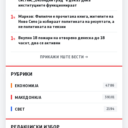
систем, „Безбеден град“ е доказ дека
институциите функционираат
1
Марков: Филипче е прочитана книга, жителите на
Ч
Ново Село ја избираат политиката на резултати, а
не политиката на тензии
1
Вкупно 18 пожари на отворено денеска до 18
Ч
часот, два се активни
ПРИКАЖИ УШТЕ ВЕСТИ →
РУБРИКИ
ЕКОНОМИЈА
4786
МАКЕДОНИЈА
39101
СВЕТ
2194
РЕДАКЦИСКИ ИЗБОР