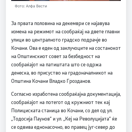
Фото: Алфа Вести
За првата половина на декември се најавува
измена на режимот на сообраќај на двете главни
улици во централното градско подрачје во
Кочани. Ова е еден од заклучоците на состанокот
на Општинскиот совет за безбедност на
сообраќајот на патиштата што се одржа
денеска, во присуство на градоначалникот на
Општина Кочани Владко Грозданов.
Согласно изработена сообраќајна документација,
сообраќајот на потегот од кружниот тек кај
Полициската станица во Кочани, со дел од ул.
„Тодосија Паунов“ и ул. „Кеј на Револуцијата“ ќе
се одвива еднонасочно, во правец југ-север до