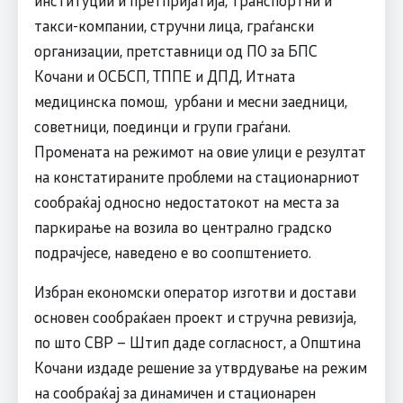
институции и претпријатија, транспортни и
такси-компании, стручни лица, граѓански
организации, претставници од ПО за БПС
Кочани и ОСБСП, ТППЕ и ДПД, Итната
медицинска помош, урбани и месни заедници,
советници, поединци и групи граѓани.
Промената на режимот на овие улици е резултат
на констатираните проблеми на стационарниот
сообраќај односно недостатокот на места за
паркирање на возила во централно градско
подрачјесе, наведено е во соопштението.
Избран економски оператор изготви и достави
основен сообраќаен проект и стручна ревизија,
по што СВР – Штип даде согласност, а Општина
Кочани издаде решение за утврдување на режим
на сообраќај за динамичен и стационарен