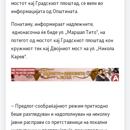
мостот кај Градскиот плоштад, се вели во
информацијата од Општината.
Понатаму, информираат надлежните,
еднонасочна ќе биде ул. „Маршал Тито“, на
потегот од мостот кај Градскиот плоштад кон
кружниот тек кај Двојниот мост на ул. „Никола
Карев“.
– Предлог-сообраќајниот режим претходно
беше разгледуван и надополнуван на неколку
јавни расправи со претставници на локални