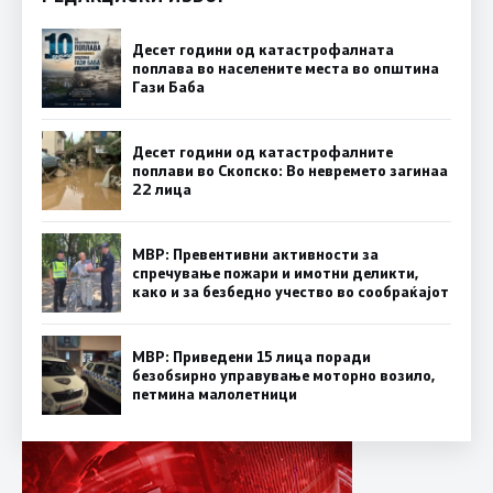
Десет години од катастрофалната
поплава во населените места во општина
Гази Баба
Десет години од катастрофалните
поплави во Скопско: Во невремето загинаа
22 лица
МВР: Превентивни активности за
спречување пожари и имотни деликти,
како и за безбедно учество во сообраќајот
МВР: Приведени 15 лица поради
безобѕирно управување моторно возило,
петмина малолетници