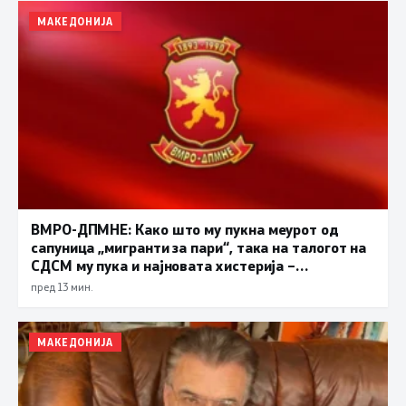
МАКЕДОНИЈА
ВМРО-ДПМНЕ: Како што му пукна меурот од
сапуница „мигранти за пари“, така на талогот на
СДСМ му пука и најновата хистерија –
прифаќање на француски предлог
пред 13 мин.
МАКЕДОНИЈА